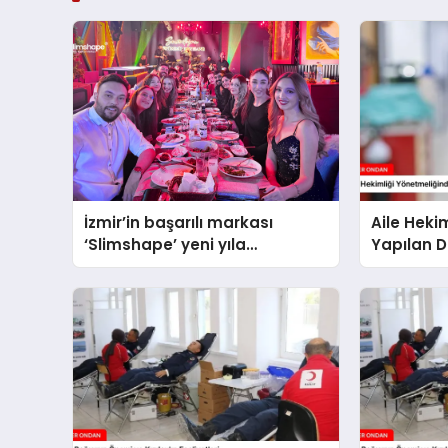
İzmir’in başarılı markası
Aile Heki
‘Slimshape’ yeni yıla
Yapılan De
müjdelerle girdi!
Getiriyor