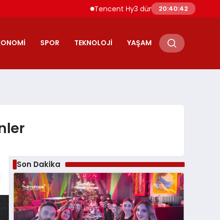
Tencent Hy3 dünya genelinde kullanıma s
20:40:43
KONOMI
SPOR
TEKNOLOJI
YAŞAM
nler
Son Dakika