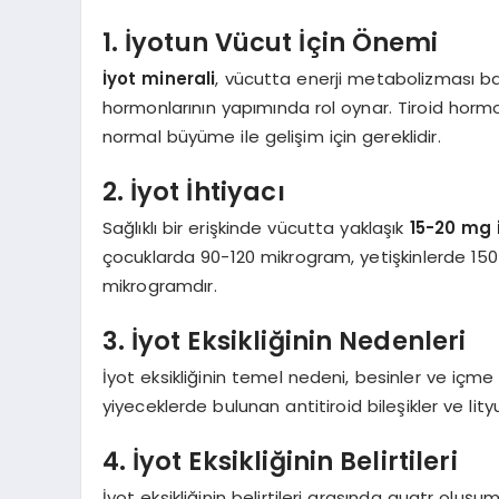
1. İyotun Vücut İçin Önemi
İyot minerali
, vücutta enerji metabolizması ba
hormonlarının yapımında rol oynar. Tiroid hormo
normal büyüme ile gelişim için gereklidir.
2. İyot İhtiyacı
Sağlıklı bir erişkinde vücutta yaklaşık
15-20 mg 
çocuklarda 90-120 mikrogram, yetişkinlerde 15
mikrogramdır.
3. İyot Eksikliğinin Nedenleri
İyot eksikliğinin temel nedeni, besinler ve içme 
yiyeceklerde bulunan antitiroid bileşikler ve lityu
4. İyot Eksikliğinin Belirtileri
İyot eksikliğinin belirtileri arasında guatr oluşu