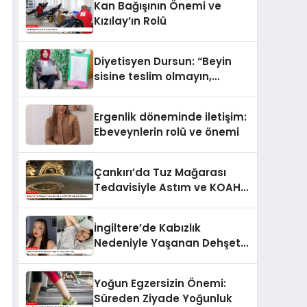
Kan Bağışının Önemi ve
Kızılay’ın Rolü
Diyetisyen Dursun: “Beyin
sisine teslim olmayın,
beslenme ve yaşam tarzınızı
değiştirin!”
Ergenlik döneminde iletişim:
Ebeveynlerin rolü ve önemi
Çankırı’da Tuz Mağarası
Tedavisiyle Astım ve KOAH
Hastalarında İyileşme
İngiltere’de Kabızlık
Nedeniyle Yaşanan Dehşet
Verici Olay
Yoğun Egzersizin Önemi:
Süreden Ziyade Yoğunluk