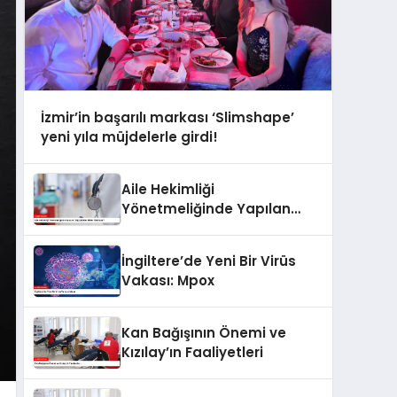
İzmir’in başarılı markası ‘Slimshape’
yeni yıla müjdelerle girdi!
Aile Hekimliği
Yönetmeliğinde Yapılan
Değişiklikler Neler Getiriyor?
İngiltere’de Yeni Bir Virüs
Vakası: Mpox
Kan Bağışının Önemi ve
Kızılay’ın Faaliyetleri