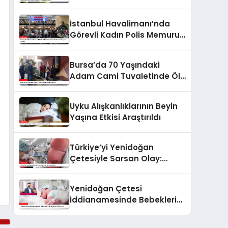
İstanbul Havalimanı’nda
Görevli Kadın Polis Memuru
Kendini Vurarak Hayatını
Kaybetti
Bursa’da 70 Yaşındaki
Adam Cami Tuvaletinde Ölü
Bulundu
Uyku Alışkanlıklarının Beyin
Yaşına Etkisi Araştırıldı
Türkiye’yi Yenidoğan
Çetesiyle Sarsan Olay:
Okutucu Ailesi
Yenidoğan Çetesi
İddianamesinde Bebeklerin
Ölüm Nedenleri Ortaya Çıktı