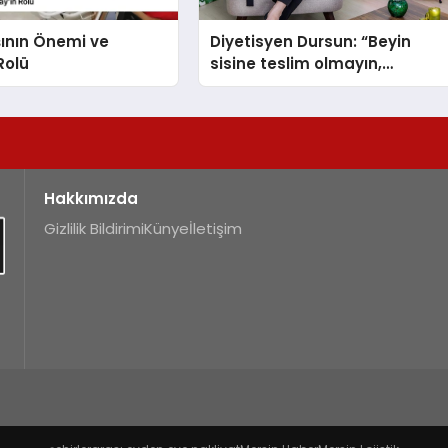
ının Önemi ve
Diyetisyen Dursun: “Beyin
 Rolü
sisine teslim olmayın,
beslenme ve yaşam tarzınızı
değiştirin!”
Hakkımızda
Gizlilik Bildirimi
Künye
İletişim