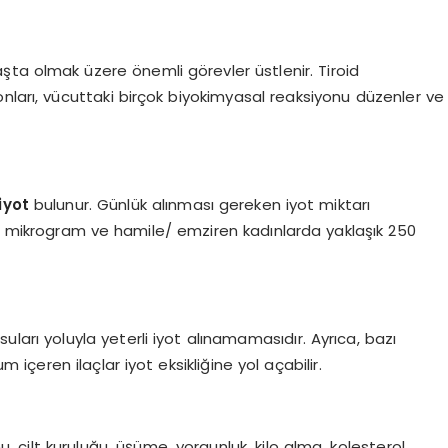
şta olmak üzere önemli görevler üstlenir. Tiroid
nları, vücuttaki birçok biyokimyasal reaksiyonu düzenler ve
iyot
bulunur. Günlük alınması gereken iyot miktarı
0 mikrogram ve hamile/ emziren kadınlarda yaklaşık 250
suları yoluyla yeterli iyot alınamamasıdır. Ayrıca, bazı
m içeren ilaçlar iyot eksikliğine yol açabilir.
mu, cilt kuruluğu, üşüme, yorgunluk, kilo alma, kolesterol