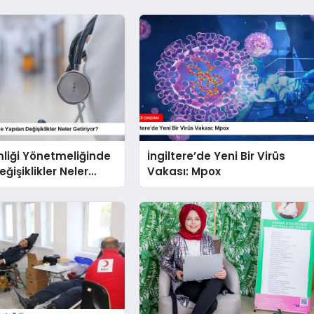
mliği Yönetmeliğinde
İngiltere’de Yeni Bir Virüs
ğişiklikler Neler
Vakası: Mpox
?