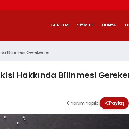
GÜNDEM
SIYASET
DÜNYA
E
kkında Bilinmesi Gerekenler
lişkisi Hakkında Bilinmesi Gereke
0 Yorum Yapıldı
Paylaş