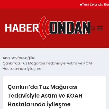
Yeni Zelanda Rusya’ya
GÜNDEM
Ana Sayfa
Sağlık
Çankırı’da Tuz Mağarası Tedavisiyle Astım ve KOAH
Hastalarında İyileşme
SIYASET
DÜNYA
Çankırı’da Tuz Mağarası
Tedavisiyle Astım ve KOAH
EKONOMI
Hastalarında İyileşme