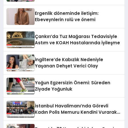
tarzınızı değiştirin!”
Ergenlik döneminde iletişim:
Ebeveynlerin rolü ve önemi
Çankırı’da Tuz Mağarası Tedavisiyle
Astım ve KOAH Hastalarında İyileşme
İngiltere’de Kabızlık Nedeniyle
Yaşanan Dehşet Verici Olay
Yoğun Egzersizin Önemi: Süreden
Ziyade Yoğunluk
İstanbul Havalimanı’nda Görevli
Kadın Polis Memuru Kendini Vurarak
Hayatını Kaybetti