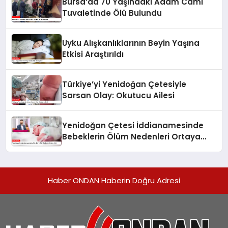
Bursa’da 70 Yaşındaki Adam Cami
Tuvaletinde Ölü Bulundu
Uyku Alışkanlıklarının Beyin Yaşına
Etkisi Araştırıldı
Türkiye’yi Yenidoğan Çetesiyle
Sarsan Olay: Okutucu Ailesi
Yenidoğan Çetesi İddianamesinde
Bebeklerin Ölüm Nedenleri Ortaya
Çıktı
Haber ONDAN Haberin Doğru Adresi