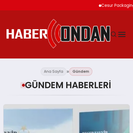
Cesur Packaging, Mısır’daki Üre
GÜNDEM
Ana Sayfa
Gündem
GÜNDEM HABERLERI
SIYASET
DÜNYA
EKONOMI