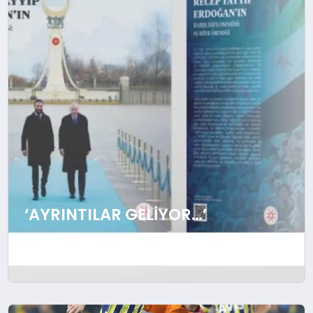
SPOR
TEKNOLOJI
YAŞAM
‘AYRINTILAR GELIYOR…’
Aydın’ın Tarihi Eserlerine Yeni Bir Soluk
Aydın’ın tarihi ve kültürel mirasına değer
katan bir proje hayata geçiriliyor. Şehrin
önemli tarihi eserlerinden biri olan
Şehzadeler Kervansarayı restore