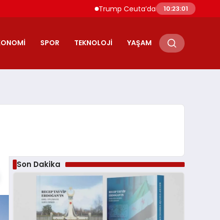
Trump Ceuta’daki Göçmen Akınını “İşgal” Olarak
10:23:03
KONOMI
SPOR
TEKNOLOJI
YAŞAM
Son Dakika