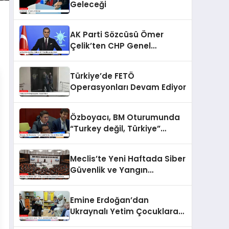
Geleceği
AK Parti Sözcüsü Ömer
Çelik’ten CHP Genel
Başkanı’na Tepki
Türkiye’de FETÖ
Operasyonları Devam Ediyor
Özboyacı, BM Oturumunda
“Turkey değil, Türkiye”
Diyerek Dikkat Çekti
Meclis’te Yeni Haftada Siber
Güvenlik ve Yangın
Araştırmaları Gündemde
Emine Erdoğan’dan
Ukraynalı Yetim Çocuklara
Destek Ziyareti