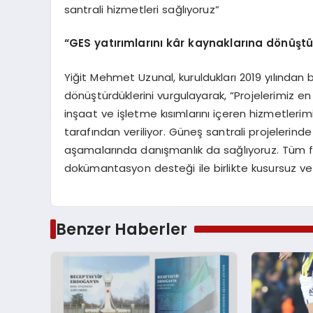
santrali hizmetleri sağlıyoruz”
“
GES yatırımlarını kâr kaynakları
na d
ö
nüştü
Yiğit Mehmet Uzunal, kuruldukları 2019 yılından b
dönüştürdüklerini vurgulayarak, “Projelerimiz en
inşaat ve işletme kısımlarını içeren hizmetlerim
tarafından veriliyor. Güneş santrali projeleri
aşamalarında danışmanlık da sağlıyoruz. Tüm fiz
dokümantasyon desteği ile birlikte kusursuz ve 
Benzer Haberler