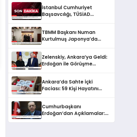
İstanbul Cumhuriyet
Başsavcılığı, TÜSİAD
Yönetim Kurulu Başkanı
Turan Hakkında Soruşturma
TBMM Başkanı Numan
Başlattı
Kurtulmuş Japonya’da
Veliaht Prens Akishino ile
Buluştu
Zelenskiy, Ankara’ya Geldi:
Erdoğan ile Görüşme
Planlanıyor
Ankara’da Sahte İçki
Faciası: 59 Kişi Hayatını
Kaybetti, 28 Şüpheli
Tutuklandı
Cumhurbaşkanı
Erdoğan’dan Açıklamalar:
“Balıkesir’deki Patlama ve
Siyasi Açıklamalar”