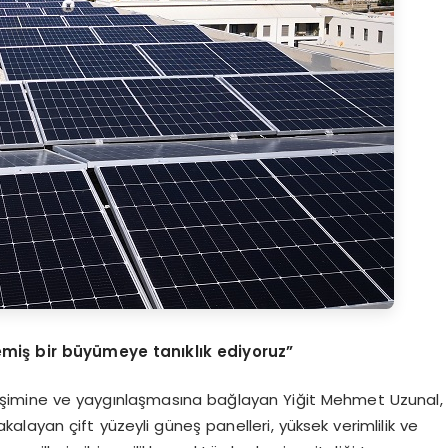
miş bir büyümeye tanıklık ediyoruz”
elişimine ve yaygınlaşmasına bağlayan Yiğit Mehmet Uzunal,
 yakalayan çift yüzeyli güneş panelleri, yüksek verimlilik ve