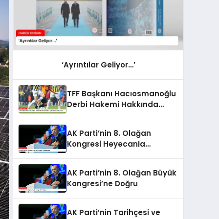
‘Ayrıntılar Geliyor…’
TFF Başkanı Hacıosmanoğlu
Derbi Hakemi Hakkında
Açıklamalarda Bulundu
AK Parti’nin 8. Olağan
Kongresi Heyecanla
Bekleniyor
AK Parti’nin 8. Olağan Büyük
Kongresi’ne Doğru
AK Parti’nin Tarihçesi ve