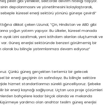
ş pilleri gibi yenilikler, sektörde devrim niteliği taşıyor.
sinin depolanmasını ve yönetilmesini kolaylaştırarak,
u sebeple küresel enerji sektörü yönünü güneşe çevirdi”
ttığına dikkat çeken Uzunal, “Çin, Hindistan ve ABD gibi
larına yoğun yatırım yapıyor. Bu ülkeler, küresel manada
on ayak izini azaltmak, yeni istihdam alanları oluşturmak ve
var. Güneş enerjisi sektöründe benzeri görülmemiş bir
ch olarak bu bilinçle yatırımlarımıza devam ediyoruz”
oruz. Çünkü güneş gerçekten tertemiz bir gelecek
el bir enerji geçişinin ön safındayız. Bu bilinçle sektöre
erjide hizmet standartlarımızı sürekli güncelliyoruz. Şebeke
ir bir enerji kaynağı sağlıyoruz. Uçtan uca proje çözümleri
kenlerden bahçelere kadar birçok alanda ve mekanda
ni düşürmeye yardımcı olan anahtar teslim güneş enerjisi