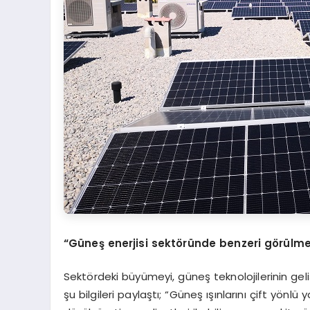
“
Güneş enerjisi sekt
ö
ründe benzeri g
ö
rülme
Sektördeki büyümeyi, güneş teknolojilerinin g
şu bilgileri paylaştı; “Güneş ışınlarını çift yönlü