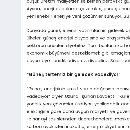
düşük üretim maliyetleri ile bilinen perovskit güne
Ayrıca, enerji depolama çözümleri, güneş enerji
yenilenebilir enerjiye yeni çözümler sunuyor. B
Dünyada güneş enerjisi yatırımlarının giderek ar
ülkeler, güneş enerjisi altyapısına ve araştırma
sektörün öncüleri diyebiliriz. Tüm bunların karb
ekonomik büyümeyi desteklemek gibi amaçları 
büyümeye tanıklık ediyoruz, diyebiliriz. Solarte
“
Güneş tertemiz bir gelecek vadediyor”
“Güneş enerjisinin umut veren doğasına inanıy
vadediyor” diyen Uzunal, şunları kaydetti: “Küres
yönelik yeni çözümler üretiyor, yenilenebilir en
elektriğine göre daha uygun maliyetli ve güvenil
ile sanayi tesislerinden ticarethanelere, mes
karbon ayak izlerini azaltıp, enerji maliyetleri