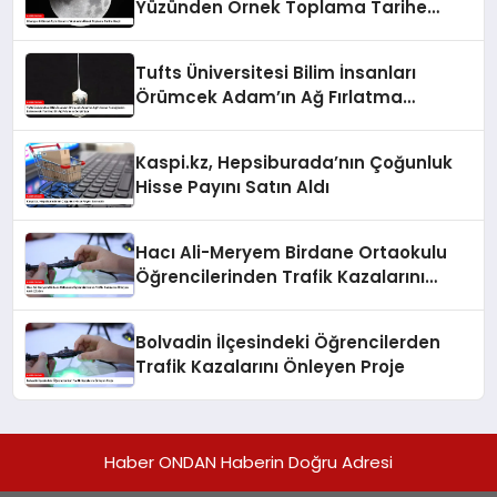
Yüzünden Örnek Toplama Tarihe
Geçti
Tufts Üniversitesi Bilim İnsanları
Örümcek Adam’ın Ağ Fırlatma
Tekniğinden Esinlenerek Yenilikçi Bir
Ağ Fırlatıcısı Geliştiriyor
Kaspi.kz, Hepsiburada’nın Çoğunluk
Hisse Payını Satın Aldı
Hacı Ali-Meryem Birdane Ortaokulu
Öğrencilerinden Trafik Kazalarını
Önleyen Akıllı Çözüm
Bolvadin İlçesindeki Öğrencilerden
Trafik Kazalarını Önleyen Proje
Haber ONDAN Haberin Doğru Adresi