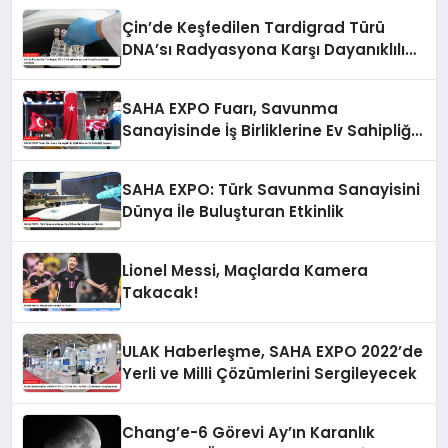
Çin’de Keşfedilen Tardigrad Türü
DNA’sı Radyasyona Karşı Dayanıklılığı
Açıklıyor
SAHA EXPO Fuarı, Savunma
Sanayisinde İş Birliklerine Ev Sahipliği
Yapıyor
SAHA EXPO: Türk Savunma Sanayisini
Dünya İle Buluşturan Etkinlik
Lionel Messi, Maçlarda Kamera
Takacak!
ULAK Haberleşme, SAHA EXPO 2022’de
Yerli ve Milli Çözümlerini Sergileyecek
Chang’e-6 Görevi Ay’ın Karanlık