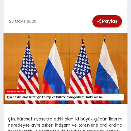
SPOR
Paylaş
20 Mayıs 2026
TEKNOLOJI
YAŞAM
Çin, küresel siyasette etkili olan iki büyük gücün liderini
neredeyse aynı askeri ihtişam ve törenlerle ardı ardına