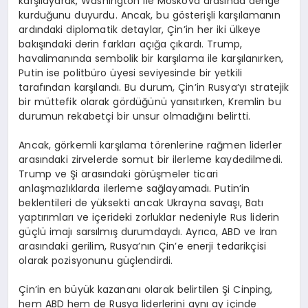
karşılayarak, Washington ile Moskova arasında denge
kurduğunu duyurdu. Ancak, bu gösterişli karşılamanın
ardındaki diplomatik detaylar, Çin’in her iki ülkeye
bakışındaki derin farkları açığa çıkardı. Trump,
havalimanında sembolik bir karşılama ile karşılanırken,
Putin ise politbüro üyesi seviyesinde bir yetkili
tarafından karşılandı. Bu durum, Çin’in Rusya’yı stratejik
bir müttefik olarak gördüğünü yansıtırken, Kremlin bu
durumun rekabetçi bir unsur olmadığını belirtti.
Ancak, görkemli karşılama törenlerine rağmen liderler
arasındaki zirvelerde somut bir ilerleme kaydedilmedi.
Trump ve Şi arasındaki görüşmeler ticari
anlaşmazlıklarda ilerleme sağlayamadı. Putin’in
beklentileri de yüksekti ancak Ukrayna savaşı, Batı
yaptırımları ve içerideki zorluklar nedeniyle Rus liderin
güçlü imajı sarsılmış durumdaydı. Ayrıca, ABD ve İran
arasındaki gerilim, Rusya’nın Çin’e enerji tedarikçisi
olarak pozisyonunu güçlendirdi.
Çin’in en büyük kazananı olarak belirtilen Şi Cinping,
hem ABD hem de Rusya liderlerini aynı ay içinde