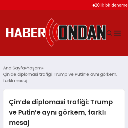
20’lik bir deneme olsun
GÜNDEM
Ana Sayfa
Yaşam
Çin’de diplomasi trafiği: Trump ve Putin’e aynı görkem,
farklı mesaj
SIYASET
DÜNYA
Çin’de diplomasi trafiği: Trump
ve Putin’e aynı görkem, farklı
EKONOMI
mesaj