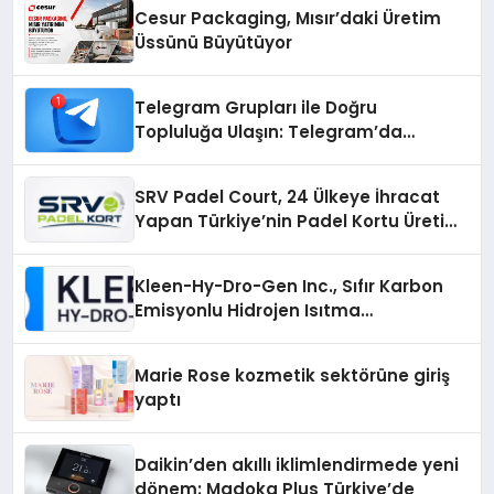
Cesur Packaging, Mısır’daki Üretim
Üssünü Büyütüyor
Telegram Grupları ile Doğru
Topluluğa Ulaşın: Telegram’da
Aradığınız Topluluğa Daha Hızlı Ulaşın
SRV Padel Court, 24 Ülkeye İhracat
Yapan Türkiye’nin Padel Kortu Üretim
Gücü
Kleen-Hy-Dro-Gen Inc., Sıfır Karbon
Emisyonlu Hidrojen Isıtma
Teknolojisinde ISO ve TSSA
Düzenleyici Onaylarını Aldı
Marie Rose kozmetik sektörüne giriş
yaptı
Daikin’den akıllı iklimlendirmede yeni
dönem: Madoka Plus Türkiye’de