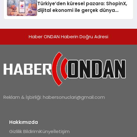
Türkiye’den küresel pazara: ShopinX,
dijital ekonomi ile gerçek dünya
alışverişini bir araya getirmeyi
hedefliyor
Haber ONDAN Haberin Doğru Adresi
Reklam & İşbirliği:
habersonuclari@gmail.com
Hakkımızda
Gizlilik Bildirimi
Künye
İletişim