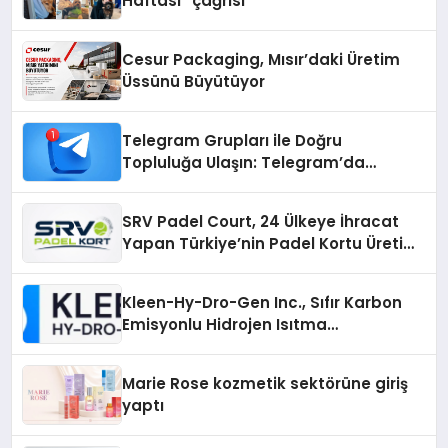
Haftası” çağrısı
Cesur Packaging, Mısır’daki Üretim
Üssünü Büyütüyor
Telegram Grupları ile Doğru
Topluluğa Ulaşın: Telegram’da
Aradığınız Topluluğa Daha Hızlı Ulaşın
SRV Padel Court, 24 Ülkeye İhracat
Yapan Türkiye’nin Padel Kortu Üretim
Gücü
Kleen-Hy-Dro-Gen Inc., Sıfır Karbon
Emisyonlu Hidrojen Isıtma
Teknolojisinde ISO ve TSSA
Düzenleyici Onaylarını Aldı
Marie Rose kozmetik sektörüne giriş
yaptı