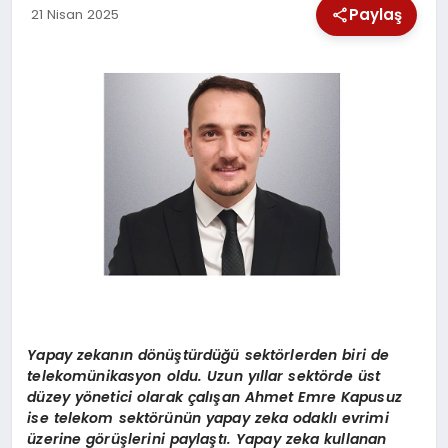
Paylaş
21 Nisan 2025
SPOR
TEKNOLOJI
YAŞAM
Yapay zekanı
n d
ö
nüştürdüğü sekt
ö
rlerden biri de
telekomünikasyon oldu. Uzun yıllar sekt
ö
rde ü
st
d
üzey y
ö
netici olarak çalışan Ahmet Emre Kapusuz
ise telekom sekt
ö
rünün yapay zeka odaklı evrimi
üzerine g
ö
rüşlerini paylaştı. Yapay zeka kullanan