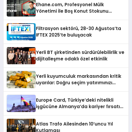
Ehane.com, Profesyonel Mülk
Yönetimi İle Boş Konut Stokunu
Eritecek
Filtrasyon sektörü, 28-30 Ağustos’ta
IFTEX 2025’te buluşacak
Yerli BT şirketinden sürdürülebilirlik ve
dijitalleşme odaklı özel etkinlik
Yerli kuyumculuk markasından kritik
uyarılar: Doğru seçim yatırımınızı
şekillendirir
Europe Card, Türkiye’deki nitelikli
işgücüne Almanya’da kariyer fırsatı
sununuyor
Atlas Trafo Ailesinden 10’uncu Yıl
Kutlaması