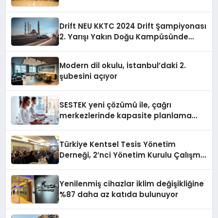
Drift NEU KKTC 2024 Drift Şampiyonası
2. Yarışı Yakın Doğu Kampüsünde
Gerçekleştirildi
Modern dil okulu, İstanbul’daki 2.
şubesini açıyor
SESTEK yeni çözümü ile, çağrı
merkezlerinde kapasite planlama
verimliliğini 4 kat artırıyor
Türkiye Kentsel Tesis Yönetim
Derneği, 2’nci Yönetim Kurulu Çalışma
Kampı düzenlendi
Yenilenmiş cihazlar iklim değişikliğine
%87 daha az katıda bulunuyor