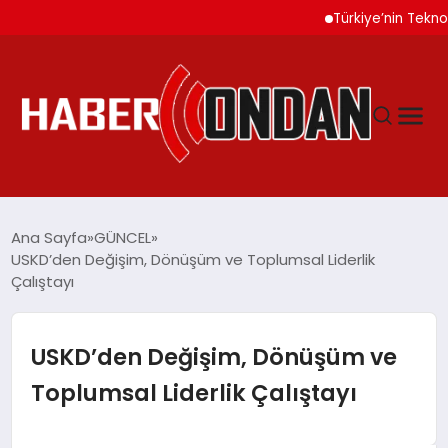
Türkiye’nin Teknoloji Oda
GÜNDEM
Ana Sayfa
GÜNCEL
USKD’den Değişim, Dönüşüm ve Toplumsal Liderlik
Çalıştayı
SIYASET
DÜNYA
USKD’den Değişim, Dönüşüm ve
Toplumsal Liderlik Çalıştayı
EKONOMI