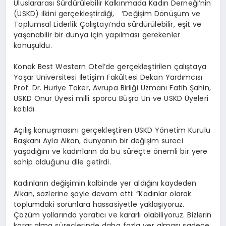
Uluslararası Sürdürülebilir Kalkınmada Kadın Derneği’nin
(USKD) ilkini gerçekleştirdiği, ‘Değişim Dönüşüm ve
Toplumsal Liderlik Çalıştayı’nda sürdürülebilir, eşit ve
yaşanabilir bir dünya için yapılması gerekenler
konuşuldu.
Konak Best Western Otel’de gerçekleştirilen çalıştaya
Yaşar Üniversitesi İletişim Fakültesi Dekan Yardımcısı
Prof. Dr. Huriye Toker, Avrupa Birliği Uzmanı Fatih Şahin,
USKD Onur Üyesi milli sporcu Büşra Ün ve USKD Üyeleri
katıldı.
Açılış konuşmasını gerçekleştiren USKD Yönetim Kurulu
Başkanı Ayla Alkan, dünyanın bir değişim süreci
yaşadığını ve kadınların da bu süreçte önemli bir yere
sahip olduğunu dile getirdi.
Kadınların değişimin kalbinde yer aldığını kaydeden
Alkan, sözlerine şöyle devam etti: “Kadınlar olarak
toplumdaki sorunlara hassasiyetle yaklaşıyoruz.
Çözüm yollarında yaratıcı ve kararlı olabiliyoruz. Bizlerin
karar alma süreçlerinde daha fazla yer alması sadece