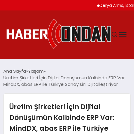
Derya Arms, İstanbul P
GÜNDEM
Ana Sayfa
Yaşam
Üretim Şirketleri İçin Dijital Dönüşümün Kalbinde ERP Var:
MindDX, abas ERP ile Türkiye Sanayisini Dijitalleştiriyor
SIYASET
DÜNYA
Üretim Şirketleri İçin Dijital
Dönüşümün Kalbinde ERP Var:
EKONOMI
MindDX, abas ERP ile Türkiye