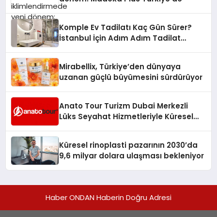
Komple Ev Tadilatı Kaç Gün Sürer?
İstanbul İçin Adım Adım Tadilat
Süreci Rehberi
Mirabellix, Türkiye’den dünyaya
uzanan güçlü büyümesini sürdürüyor
Anato Tour Turizm Dubai Merkezli
Lüks Seyahat Hizmetleriyle Küresel
Turizmde Öne Çıkıyor
Küresel rinoplasti pazarının 2030’da
9,6 milyar dolara ulaşması bekleniyor
Haber ONDAN Haberin Doğru Adresi