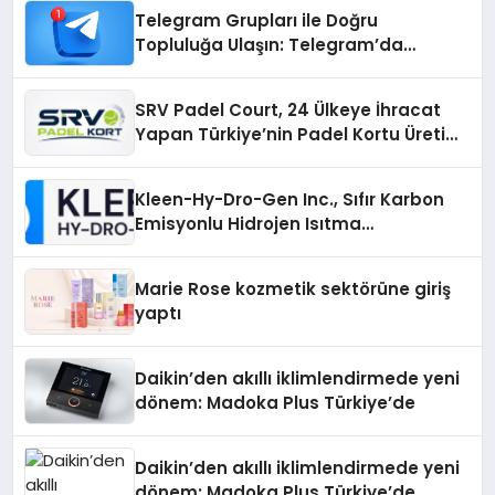
Telegram Grupları ile Doğru
Topluluğa Ulaşın: Telegram’da
Aradığınız Topluluğa Daha Hızlı Ulaşın
SRV Padel Court, 24 Ülkeye İhracat
Yapan Türkiye’nin Padel Kortu Üretim
Gücü
Kleen-Hy-Dro-Gen Inc., Sıfır Karbon
Emisyonlu Hidrojen Isıtma
Teknolojisinde ISO ve TSSA
Düzenleyici Onaylarını Aldı
Marie Rose kozmetik sektörüne giriş
yaptı
Daikin’den akıllı iklimlendirmede yeni
dönem: Madoka Plus Türkiye’de
Daikin’den akıllı iklimlendirmede yeni
dönem: Madoka Plus Türkiye’de