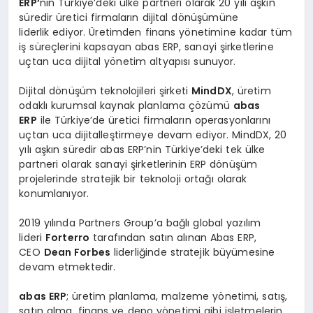
ERP’
nin Türkiye’deki ülke partneri olarak 20 yılı aşkın
süredir üretici firmaların dijital dönüşümüne
liderlik ediyor. Üretimden finans yönetimine kadar tüm
iş süreçlerini kapsayan abas ERP, sanayi şirketlerine
uçtan uca dijital yönetim altyapısı sunuyor.
Dijital dönüşüm teknolojileri şirketi
MindDX
, üretim
odaklı kurumsal kaynak planlama çözümü
abas
ERP
ile Türkiye’de üretici firmaların operasyonlarını
uçtan uca dijitalleştirmeye devam ediyor. MindDX, 20
yılı aşkın süredir abas ERP’nin Türkiye’deki tek ülke
partneri olarak sanayi şirketlerinin ERP dönüşüm
projelerinde stratejik bir teknoloji ortağı olarak
konumlanıyor.
2019 yılında Partners Group’a bağlı global yazılım
lideri
Forterro
tarafından satın alınan Abas ERP,
CEO
Dean Forbes
liderliğinde stratejik büyümesine
devam etmektedir.
abas ERP
; üretim planlama, malzeme yönetimi, satış,
satın alma, finans ve depo yönetimi gibi işletmelerin