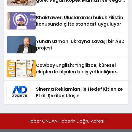
göre, Vegan Köpek Maması ve Vegan
Kedi Mamasının İyi Sindirildiğini
Ortaya Koydu
Bhaktawer: Uluslararası hukuk Filistin
konusunda çifte standart uyguluyor
Yunan uzman: Ukrayna savaşı bir ABD
projesi
Cowboy English: “İngilizce, küresel
ekiplerde ölçülen bir iş yetkinliğine
dönüşüyor”
Sinema Reklamları ile Hedef Kitlenize
Etkili Şekilde Ulaşın
Haber ONDAN Haberin Doğru Adresi