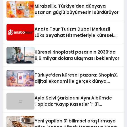
Mirabellix, Türkiye’den dünyaya
uzanan güçlü büyümesini sürdürüyor
Anato Tour Turizm Dubai Merkezli
Lüks Seyahat Hizmetleriyle Küresel
Turizmde Öne Çıkıyor
Küresel rinoplasti pazarının 2030’da
9,6 milyar dolara ulaşması bekleniyor
Türkiye’den küresel pazara: ShopinX,
dijital ekonomi ile gerçek dünya
alışverişini bir araya getirmeyi
hedefliyor
Ayla Selvi Şarkılarını Aynı Albümde
Topladı: “Kayıp Kasetler 1” 31
Temmuz’da Yayında
Yeni yapilan 31 bilimsel araştırmaya