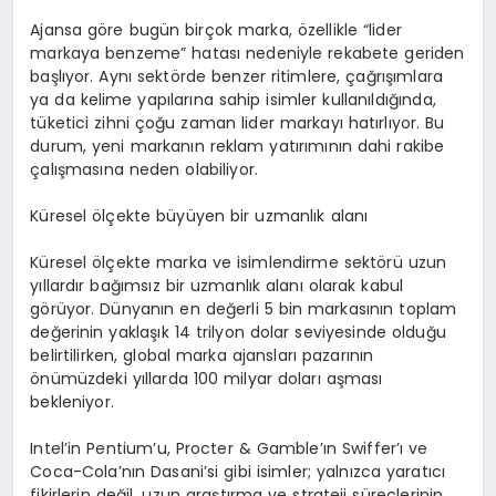
Ajansa göre bugün birçok marka, özellikle “lider
markaya benzeme” hatası nedeniyle rekabete geriden
başlıyor. Aynı sektörde benzer ritimlere, çağrışımlara
ya da kelime yapılarına sahip isimler kullanıldığında,
tüketici zihni çoğu zaman lider markayı hatırlıyor. Bu
durum, yeni markanın reklam yatırımının dahi rakibe
çalışmasına neden olabiliyor.
Küresel ölçekte büyüyen bir uzmanlık alanı
Küresel ölçekte marka ve isimlendirme sektörü uzun
yıllardır bağımsız bir uzmanlık alanı olarak kabul
görüyor. Dünyanın en değerli 5 bin markasının toplam
değerinin yaklaşık 14 trilyon dolar seviyesinde olduğu
belirtilirken, global marka ajansları pazarının
önümüzdeki yıllarda 100 milyar doları aşması
bekleniyor.
Intel’in Pentium’u, Procter & Gamble’ın Swiffer’ı ve
Coca-Cola’nın Dasani’si gibi isimler; yalnızca yaratıcı
fikirlerin değil, uzun araştırma ve strateji süreçlerinin