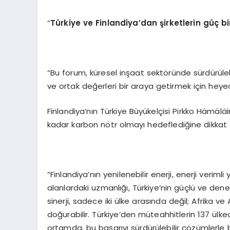
“
Türkiye ve Finlandiya
’
dan şirketlerin güç bi
“Bu forum, küresel inşaat sektöründe sürdürüle
ve ortak değerleri bir araya getirmek için heyec
Finlandiya’nın Türkiye Büyükelçisi Pirkko Hämälä
kadar karbon nötr olmayı hedeflediğine dikkat ç
“Finlandiya’nın yenilenebilir enerji, enerji verimli
alanlardaki uzmanlığı, Türkiye’nin güçlü ve deney
sinerji, sadece iki ülke arasında değil; Afrika 
doğurabilir. Türkiye’den müteahhitlerin 137 ülked
ortamda, bu başarıyı sürdürülebilir çözümlerle 