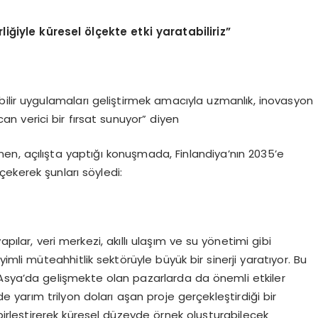
rliğiyle küresel
ö
lçekte etki yaratabiliriz”
bilir uygulamaları geliştirmek amacıyla uzmanlık, inovasyon
an verici bir fırsat sunuyor” diyen
inen, açılışta yaptığı konuşmada, Finlandiya’nın 2035’e
ekerek şunları söyledi:
 yapılar, veri merkezi, akıllı ulaşım ve su yönetimi gibi
imli müteahhitlik sektörüyle büyük bir sinerji yaratıyor. Bu
ve Asya’da gelişmekte olan pazarlarda da önemli etkiler
e yarım trilyon doları aşan proje gerçekleştirdiği bir
birleştirerek küresel düzeyde örnek oluşturabilecek