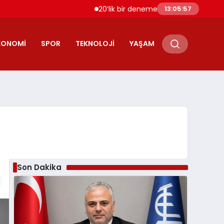
20’lik bir deneme olsun istersen bize bir indir
13:05:59
KONOMI
SPOR
TEKNOLOJI
YAŞAM
Son Dakika