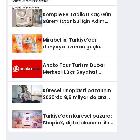
dönem: Madoka Plus
Türkiye’de
Komple Ev Tadilatı Kaç Gün
Sürer? İstanbul İçin Adım
Adım Tadilat Süreci Rehberi
Mirabellix, Türkiye’den
dünyaya uzanan güçlü
büyümesini sürdürüyor
Anato Tour Turizm Dubai
Merkezli Lüks Seyahat
Hizmetleriyle Küresel
Turizmde Öne Çıkıyor
Küresel rinoplasti pazarının
2030’da 9,6 milyar dolara
ulaşması bekleniyor
Türkiye’den küresel pazara:
ShopinX, dijital ekonomi ile
gerçek dünya alışverişini bir
araya getirmeyi hedefliyor