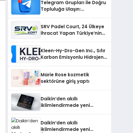
Telegram Grupları ile Doğru
Topluluğa Ulaşın:
Telegram’da Aradığınız
Topluluğa Daha Hızlı Ulaşın
SRV Padel Court, 24 Ülkeye
İhracat Yapan Türkiye’nin
Padel Kortu Üretim Gücü
Kleen-Hy-Dro-Gen Inc., Sıfır
Karbon Emisyonlu Hidrojen
Isıtma Teknolojisinde ISO ve
TSSA Düzenleyici Onaylarını
Marie Rose kozmetik
Aldı
sektörüne giriş yaptı
Daikin’den akıllı
iklimlendirmede yeni
dönem: Madoka Plus
Türkiye’de
Daikin’den akıllı
iklimlendirmede yeni