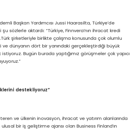
Kıdemli Başkan Yardımcısı Jussi Haarasilta, Türkiye’de
 şu sözlerle aktardı: “Türkiye, Finnvera’nın ihracat kredi
or.Türk şirketleriyle birlikte çalışma konusunda çok olumlu
ki ve dünyanın dört bir yanındaki gerçekleştirdiği büyük
k istiyoruz. Bugün burada yaptığımız görüşmeler çok yapıcı
uyuyoruz.”
liklerini destekliyoruz”
teren ve ülkenin inovasyon, ihracat ve yatırım alanlarında
lusal bir iş geliştirme ajansı olan Business Finland’ın