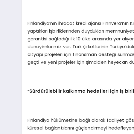
Finlandiya’nın ihracat kredi ajansı Finnvera’nın 
yaptıkları işbirliklerinden duydukları memnuniyeti
garantisi sağladığı ilk 10 ülke arasında yer alıy
deneyimlerimiz var. Türk şirketlerinin Türkiye’de
altyapı projeleri için finansman desteği sunma
geçti ve yeni projeler için şimdiden heyecan d
“
Sürdürülebilir kalkınma hedefleri iç
in i
ş bir
Finlandiya hükümetine bağlı olarak faaliyet gös
küresel bağlantılarını güçlendirmeyi hedefleyen u