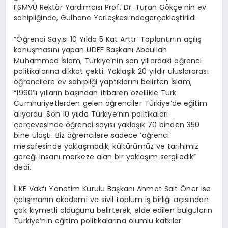
FSMVÜ Rektör Yardımcısı Prof. Dr. Turan Gökçe’nin ev
sahipliğinde, Gülhane Yerleşkesi’ndegerçekleştirildi.
“Öğrenci Sayısı 10 Yılda 5 Kat Arttı” Toplantının açılış
konuşmasını yapan UDEF Başkanı Abdullah
Muhammed İslam, Türkiye’nin son yıllardaki öğrenci
politikalarına dikkat çekti. Yaklaşık 20 yıldır uluslararası
öğrencilere ev sahipliği yaptıklarını belirten İslam,
“1990’lı yılların başından itibaren özellikle Türk
Cumhuriyetlerden gelen öğrenciler Türkiye’de eğitim
alıyordu. Son 10 yılda Türkiye’nin politikaları
çerçevesinde öğrenci sayısı yaklaşık 70 binden 350
bine ulaştı. Biz öğrencilere sadece ‘öğrenci’
mesafesinde yaklaşmadık; kültürümüz ve tarihimiz
gereği insanı merkeze alan bir yaklaşım sergiledik”
dedi.
İLKE Vakfı Yönetim Kurulu Başkanı Ahmet Sait Öner ise
çalışmanın akademi ve sivil toplum iş birliği açısından
çok kıymetli olduğunu belirterek, elde edilen bulguların
Türkiye’nin eğitim politikalarına olumlu katkılar