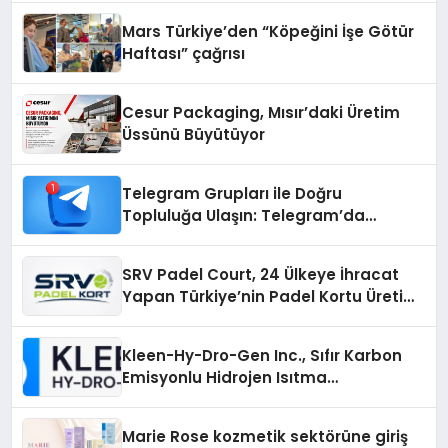
Mars Türkiye’den “Köpeğini İşe Götür
Haftası” çağrısı
Cesur Packaging, Mısır’daki Üretim
Üssünü Büyütüyor
Telegram Grupları ile Doğru
Topluluğa Ulaşın: Telegram’da
Aradığınız Topluluğa Daha Hızlı Ulaşın
SRV Padel Court, 24 Ülkeye İhracat
Yapan Türkiye’nin Padel Kortu Üretim
Gücü
Kleen-Hy-Dro-Gen Inc., Sıfır Karbon
Emisyonlu Hidrojen Isıtma
Teknolojisinde ISO ve TSSA
Düzenleyici Onaylarını Aldı
Marie Rose kozmetik sektörüne giriş