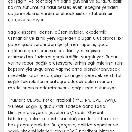
çalıştığını ve teknolojinin daha güvenli ve sürdürülebilir
bakım sunumunu nasıl destekleyebileceğini yeniden
düşünmelerine yardımcı olacak sistem tabanlı bir
çerçeve sunuyor.
Sağlık sistemi liderleri, düzenleyiciler, akademik
uzmanlar ve klinik yenilikçilerden oluşan uluslararası bir
görev gücü tarafından geliştirilen rapor, iş gücü
açıklarını çözmenin sadece klinisyen sayısını
artırmaktan fazlasını gerektirdiğini vurguluyor. Bunun
yerine rapor; sağlık profesyonellerinin eğitimlerinin tüm
kapsamıyla uygulama yapmalarına olanak tanıyacak,
meslekler arası ekip çalışmasını genişletecek ve dijital
sağlık teknolojilerini entegre edecek bakım sunum
modellerinin modernizasyonu çağrısında bulunuyor.
TruMerit CEO’su Peter Preziosi (PhD, RN, CAE, FAAN),
“Küresel sağlık iş gücü krizi, sadece daha fazla
klinisyen ekleyerek çözülemez,” dedi. “Güvenli
istihdam, bakımın nasıl sunulduğuna dair sistemli bir
bakış açısı gerektirir. Bu çerçeve, politika yapıcılar ve
sağlık sistemi liderleri için iş gücü politikası, hizmet