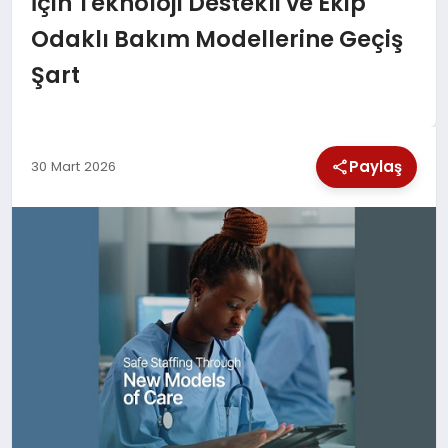
İçin Teknoloji Destekli ve Ekip
SPOR
Odaklı Bakım Modellerine Geçiş
Şart
TEKNOLOJI
YAŞAM
Paylaş
30 Mart 2026