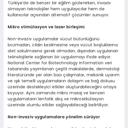
Türkiye’de de benzer bir eğilim gözlenirken, invaziv
olmayan teknolojiler hem uygulayıcılar hem de
kullanıcılar açısından alternatif çözümler sunuyor.
Mikro stim
ülasyon ve lazer birleşimi
Non-invaziv uygulamalar vücut bütünlüğünü
bozmadan, cildin kesilmesine veya vücut boşluklarına
alet sokulmasına gerek olmadan, dışarıdan uygulanan
teknolojilerIe sağlanan bir uygulamayı ifade ediyor.
National Center for Biotechnology Information veri
tabanında yayımlanan çeşitli makalelerde, dermatoloji
literatüründe yer alan bazı çalışmalar, mekanik uyarım
ve ışık temelli uygulamaların dolaşım ve bağ dokusu
üzerinde destekleyici etkiler oluşturabileceğini ortaya
koyuyor. Aynı zamanda mikro masaj ve benzeri
uygulamaların lenfatik akış ve mikrosirkülasyon
üzerinde olumlu etkiler sağlayabileceği belirtiliyor.
Non-invaziv uygulamalara y
ö
nelim sürüyor