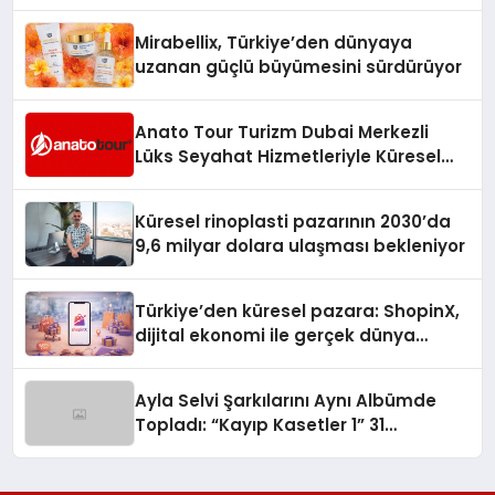
Süreci Rehberi
Mirabellix, Türkiye’den dünyaya
uzanan güçlü büyümesini sürdürüyor
Anato Tour Turizm Dubai Merkezli
Lüks Seyahat Hizmetleriyle Küresel
Turizmde Öne Çıkıyor
Küresel rinoplasti pazarının 2030’da
9,6 milyar dolara ulaşması bekleniyor
Türkiye’den küresel pazara: ShopinX,
dijital ekonomi ile gerçek dünya
alışverişini bir araya getirmeyi
hedefliyor
Ayla Selvi Şarkılarını Aynı Albümde
Topladı: “Kayıp Kasetler 1” 31
Temmuz’da Yayında