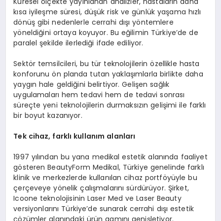
Küresel ölçekte yayınlanan analizler, hastaların daha
kısa iyileşme süresi, düşük risk ve günlük yaşama hızlı
dönüş gibi nedenlerle cerrahi dışı yöntemlere
yöneldiğini ortaya koyuyor. Bu eğilimin Türkiye’de de
paralel şekilde ilerlediği ifade ediliyor.
Sektör temsilcileri, bu tür teknolojilerin özellikle hasta
konforunu ön planda tutan yaklaşımlarla birlikte daha
yaygın hale geldiğini belirtiyor. Gelişen sağlık
uygulamaları hem tedavi hem de tedavi sonrası
süreçte yeni teknolojilerin durmaksızın gelişimi ile farklı
bir boyut kazanıyor.
Tek cihaz, farklı kullanım alanları
1997 yılından bu yana medikal estetik alanında faaliyet
gösteren BeautyForm Medikal, Türkiye genelinde farklı
klinik ve merkezlerde kullanılan cihaz portföyüyle bu
çerçeveye yönelik çalışmalarını sürdürüyor. Şirket,
Icoone teknolojisinin Laser Med ve Laser Beauty
versiyonlarını Türkiye’de sunarak cerrahi dışı estetik
çözümler alanındaki ürün gamını genişletiyor.