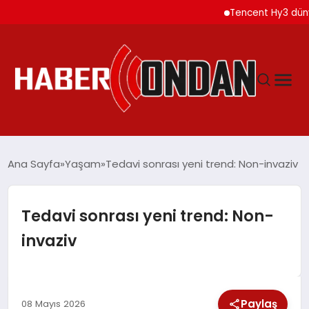
Tencent Hy3 dünya gen
GÜNDEM
Ana Sayfa
Yaşam
Tedavi sonrası yeni trend: Non-invaziv
SIYASET
Tedavi sonrası yeni trend: Non-
invaziv
DÜNYA
EKONOMI
Paylaş
08 Mayıs 2026