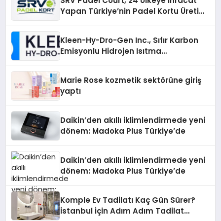
SRV Padel Court, 24 Ülkeye İhracat
Yapan Türkiye’nin Padel Kortu Üretim
Gücü
Kleen-Hy-Dro-Gen Inc., Sıfır Karbon
Emisyonlu Hidrojen Isıtma
Teknolojisinde ISO ve TSSA
Düzenleyici Onaylarını Aldı
Marie Rose kozmetik sektörüne giriş
yaptı
Daikin’den akıllı iklimlendirmede yeni
dönem: Madoka Plus Türkiye’de
Daikin’den akıllı iklimlendirmede yeni
dönem: Madoka Plus Türkiye’de
Komple Ev Tadilatı Kaç Gün Sürer?
İstanbul İçin Adım Adım Tadilat