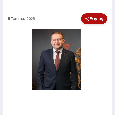
SPOR
Paylaş
11 Temmuz 2025
TEKNOLOJI
YAŞAM