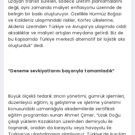
uzayan transit süreleri, sadece üretim planlamalarını
değil, aynı zamanda maliyet enflasyonu üzerinde de
belirgin bir baskı oluşturuyor. Özellikle Hürmüz Boğazı
ve Kızıldeniz ulaşımındaki riskler, Körfez ülkelerine,
Akdeniz üzerinden Türkiye ve Avrupa’ya ulaşımda ciddi
aksaklıklar ve maliyet artışları meydana getirdi. Biz de
bu kapsamda Türkiye merkezli alternatif bir lojistik aks
oluşturduk” dedi.
“Deneme sevkiyatlarını başarıyla tamamladık”
Büyük ölçekli tedarik zinciri yönetimi, gümrük işlemleri,
düzenleyici eğitim, iş geliştirme ve işletme yönetimi
konusundaki uzmanlığıyla akademilerde sertifikalı
eğitim programları sunan Ahmet Çimer, “Uzak Doğu
çıkışlı yüklerin Kazakistan üzerinden demiryolu ile
taşınarak, oradan da karayolu veya havayolu ile
Türkiye’ye ulaştırılmasını planlıyoruz. Türkiye’de kurulan