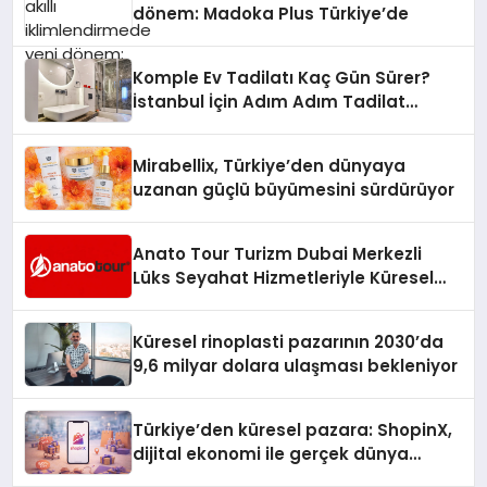
dönem: Madoka Plus Türkiye’de
Komple Ev Tadilatı Kaç Gün Sürer?
İstanbul İçin Adım Adım Tadilat
Süreci Rehberi
Mirabellix, Türkiye’den dünyaya
uzanan güçlü büyümesini sürdürüyor
Anato Tour Turizm Dubai Merkezli
Lüks Seyahat Hizmetleriyle Küresel
Turizmde Öne Çıkıyor
Küresel rinoplasti pazarının 2030’da
9,6 milyar dolara ulaşması bekleniyor
Türkiye’den küresel pazara: ShopinX,
dijital ekonomi ile gerçek dünya
alışverişini bir araya getirmeyi