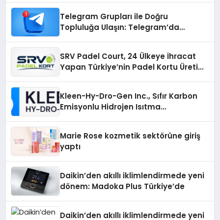
Telegram Grupları ile Doğru
Topluluğa Ulaşın: Telegram’da
Aradığınız Topluluğa Daha Hızlı Ulaşın
SRV Padel Court, 24 Ülkeye İhracat
Yapan Türkiye’nin Padel Kortu Üretim
Gücü
Kleen-Hy-Dro-Gen Inc., Sıfır Karbon
Emisyonlu Hidrojen Isıtma
Teknolojisinde ISO ve TSSA
Düzenleyici Onaylarını Aldı
Marie Rose kozmetik sektörüne giriş
yaptı
Daikin’den akıllı iklimlendirmede yeni
dönem: Madoka Plus Türkiye’de
Daikin’den akıllı iklimlendirmede yeni