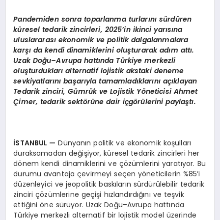
Pandemiden sonra toparlanma turlarını sürdü
ren
k
üresel tedarik zincirleri, 2025
’
in ikinci yarısına
uluslararası ekonomik ve politik dalgalanmalara
karşı da kendi dinamiklerini oluşturarak adı
m att
ı.
Uzak Doğu–Avrupa hattında Türkiye merkezli
oluşturdukları alternatif lojistik akstaki deneme
sevkiyatlarını başarıyla tamamladıklarını açıklayan
Tedarik zinciri, Gümrük ve Lojistik Y
ö
neticisi Ahmet
Çimer, tedarik sekt
ö
rüne dair içg
ö
rülerini paylaştı.
İSTANBUL
—
Dünyanın politik ve ekonomik koşulları
duraksamadan değişiyor, küresel tedarik zincirleri her
dönem kendi dinamiklerini ve çözümlerini yaratıyor. Bu
durumu avantaja çevirmeyi seçen yöneticilerin %85’i
düzenleyici ve jeopolitik baskıların sürdürülebilir tedarik
zinciri çözümlerine geçişi hızlandırdığını ve teşvik
ettiğini öne sürüyor. Uzak Doğu–Avrupa hattında
Türkiye merkezli alternatif bir lojistik model üzerinde