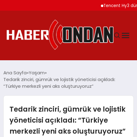
Tencent Hy3 dünya ge
GÜNDEM
Ana Sayfa
Yaşam
Tedarik zinciri, gümrük ve lojistik yöneticisi açıkladı:
“Türkiye merkezli yeni aks oluşturuyoruz”
SIYASET
DÜNYA
Tedarik zinciri, gümrük ve lojistik
yöneticisi açıkladı: “Türkiye
EKONOMI
merkezli yeni aks oluşturuyoruz”