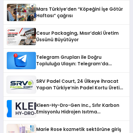
Mars Türkiye’den “Köpeğini İşe Götür
Haftası” çağrısı
Cesur Packaging, Mısır’daki Üretim
Üssünü Büyütüyor
Telegram Grupları ile Doğru
Topluluğa Ulaşın: Telegram’da
Aradığınız Topluluğa Daha Hızlı Ulaşın
SRV Padel Court, 24 Ülkeye İhracat
Yapan Türkiye’nin Padel Kortu Üretim
Gücü
Kleen-Hy-Dro-Gen Inc., Sıfır Karbon
Emisyonlu Hidrojen Isıtma
Teknolojisinde ISO ve TSSA
Düzenleyici Onaylarını Aldı
Marie Rose kozmetik sektörüne giriş