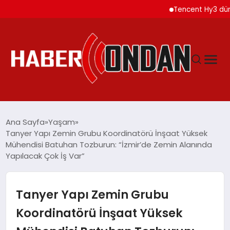
Tencent Hy3 dünya ge
GÜNDEM
Ana Sayfa
Yaşam
Tanyer Yapı Zemin Grubu Koordinatörü İnşaat Yüksek
Mühendisi Batuhan Tozburun: “İzmir’de Zemin Alanında
SIYASET
Yapılacak Çok İş Var”
DÜNYA
Tanyer Yapı Zemin Grubu
EKONOMI
Koordinatörü İnşaat Yüksek