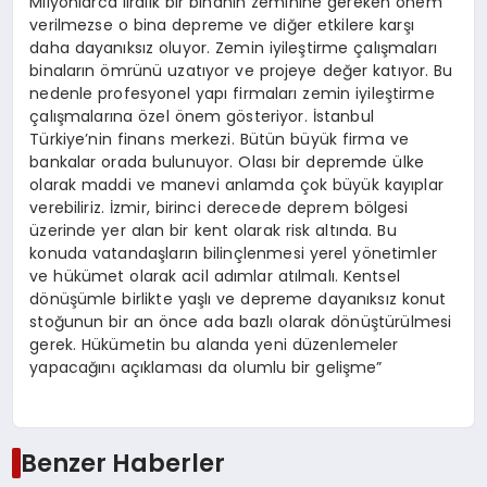
Milyonlarca liralık bir binanın zeminine gereken önem
verilmezse o bina depreme ve diğer etkilere karşı
daha dayanıksız oluyor. Zemin iyileştirme çalışmaları
binaların ömrünü uzatıyor ve projeye değer katıyor. Bu
nedenle profesyonel yapı firmaları zemin iyileştirme
çalışmalarına özel önem gösteriyor. İstanbul
Türkiye’nin finans merkezi. Bütün büyük firma ve
bankalar orada bulunuyor. Olası bir depremde ülke
olarak maddi ve manevi anlamda çok büyük kayıplar
verebiliriz. İzmir, birinci derecede deprem bölgesi
üzerinde yer alan bir kent olarak risk altında. Bu
konuda vatandaşların bilinçlenmesi yerel yönetimler
ve hükümet olarak acil adımlar atılmalı. Kentsel
dönüşümle birlikte yaşlı ve depreme dayanıksız konut
stoğunun bir an önce ada bazlı olarak dönüştürülmesi
gerek. Hükümetin bu alanda yeni düzenlemeler
yapacağını açıklaması da olumlu bir gelişme”
Benzer Haberler