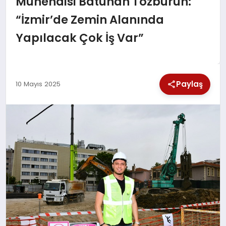
Mühendisi Batuhan Tozburun:
SPOR
“İzmir’de Zemin Alanında
Yapılacak Çok İş Var”
TEKNOLOJI
YAŞAM
Paylaş
10 Mayıs 2025