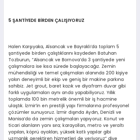
5 ŞANTİYEDE BİRDEN ÇALIŞIYORUZ
Halen Karşıyaka, Alsancak ve Bayraklı’da toplam 5
şantiyede birden çalıştıklarını kaydeden Batuhan
Tozburun, “Alsancak ve Bornova’da 3 şantiyede yeni
çalışmalara ise kısa sürede başlayacağız. Zemin
mühendisliği ve temel çalışmaları alanında 200 kişiye
yakın deneyimli bir ekip ve geniş bir makine parkına
sahibiz. Jet grout, baret kazık ve diyafram duvar gibi
farklı uygulamaları aynı anda yapabiliyoruz. Yıllık
toplamda 100 bin metrelik önemli bir iş hacmine
ulaştık. İzmir’in en prestijli yapı firmalarına profesyonel
çözümler sunuyoruz. İzmir dışında Aydın, Denizli ve
Manisa’da da zemin çalışmaları yapıyoruz. Konut ve
ticari alanların yanı sıra; karayolları, metro ve yeraltı
yapıları, köprü ayakları, yüksek katlı yapılar gibi
uzmanlık gerektiren hizmetleri de veriyoruz” diye