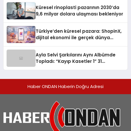
Küresel rinoplasti pazarının 2030’da
9,6 milyar dolara ulaşması bekleniyor
Türkiye’den küresel pazara: ShopinX,
dijital ekonomi ile gerçek dünya
alışverişini bir araya getirmeyi
hedefliyor
Ayla Selvi Şarkılarını Aynı Albümde
Topladı: “Kayıp Kasetler 1” 31
Temmuz’da Yayında
Haber ONDAN Haberin Doğru Adresi