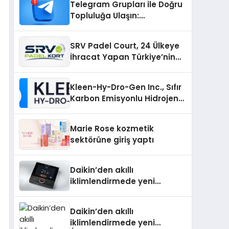
Telegram Grupları ile Doğru
Topluluğa Ulaşın:
Telegram’da Aradığınız
Topluluğa Daha Hızlı Ulaşın
SRV Padel Court, 24 Ülkeye
İhracat Yapan Türkiye’nin
Padel Kortu Üretim Gücü
Kleen-Hy-Dro-Gen Inc., Sıfır
Karbon Emisyonlu Hidrojen
Isıtma Teknolojisinde ISO ve
TSSA Düzenleyici Onaylarını
Marie Rose kozmetik
Aldı
sektörüne giriş yaptı
Daikin’den akıllı
iklimlendirmede yeni
dönem: Madoka Plus
Türkiye’de
Daikin’den akıllı
iklimlendirmede yeni