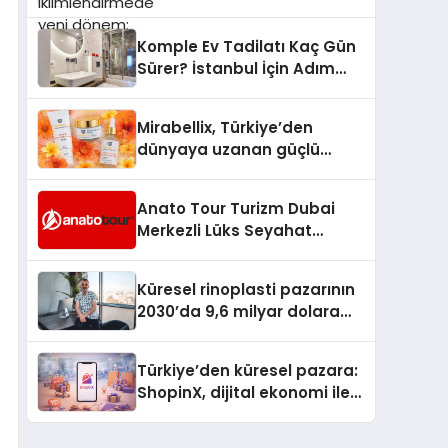
dönem: Madoka Plus
Türkiye’de
Komple Ev Tadilatı Kaç Gün
Sürer? İstanbul İçin Adım
Adım Tadilat Süreci Rehberi
Mirabellix, Türkiye’den
dünyaya uzanan güçlü
büyümesini sürdürüyor
Anato Tour Turizm Dubai
Merkezli Lüks Seyahat
Hizmetleriyle Küresel
Turizmde Öne Çıkıyor
Küresel rinoplasti pazarının
2030’da 9,6 milyar dolara
ulaşması bekleniyor
Türkiye’den küresel pazara:
ShopinX, dijital ekonomi ile
gerçek dünya alışverişini bir
araya getirmeyi hedefliyor