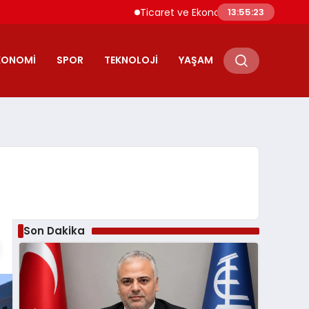
Ticaret ve Ekonomik Kulübü Genel Başkan
13:55:24
KONOMI
SPOR
TEKNOLOJI
YAŞAM
Son Dakika