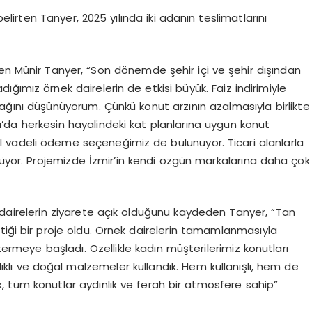
elirten Tanyer, 2025 yılında iki adanın teslimatlarını
en Münir Tanyer, “Son dönemde şehir içi ve şehir dışından
ğımız örnek dairelerin de etkisi büyük. Faiz indirimiyle
cağını düşünüyorum. Çünkü konut arzının azalmasıyla birlikte
a’da herkesin hayalindeki kat planlarına uygun konut
ıl vadeli ödeme seçeneğimiz de bulunuyor. Ticari alanlarla
rüyor. Projemizde İzmir’in kendi özgün markalarına daha çok
dairelerin ziyarete açık olduğunu kaydeden Tanyer, “Tan
ttiği bir proje oldu. Örnek dairelerin tamamlanmasıyla
termeye başladı. Özellikle kadın müşterilerimiz konutları
ağlıklı ve doğal malzemeler kullandık. Hem kullanışlı, hem de
k, tüm konutlar aydınlık ve ferah bir atmosfere sahip”