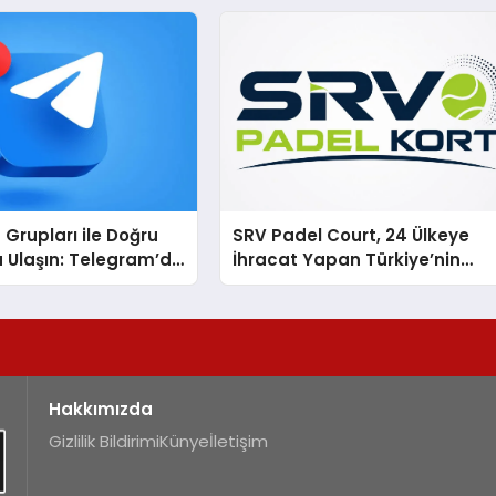
Grupları ile Doğru
SRV Padel Court, 24 Ülkeye
 Ulaşın: Telegram’da
İhracat Yapan Türkiye’nin
z Topluluğa Daha
Padel Kortu Üretim Gücü
n
Hakkımızda
Gizlilik Bildirimi
Künye
İletişim