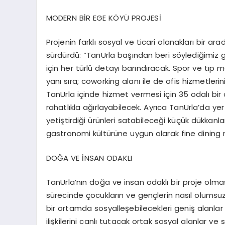
MODERN BİR EGE KÖYÜ PROJESİ
Projenin farklı sosyal ve ticari olanakları bir a
sürdürdü: “TanUrla başından beri söylediğimiz g
için her türlü detayı barındıracak. Spor ve tıp me
yanı sıra; coworking alanı ile de ofis hizmetler
TanUrla içinde hizmet vermesi için 35 odalı bir
rahatlıkla ağırlayabilecek. Ayrıca TanUrla’da ye
yetiştirdiği ürünleri satabileceği küçük dükkanla
gastronomi kültürüne uygun olarak fine dining r
DOĞA VE İNSAN ODAKLI
TanUrla’nın doğa ve insan odaklı bir proje olması
sürecinde çocukların ve gençlerin nasıl olumsuz
bir ortamda sosyalleşebilecekleri geniş alanla
ilişkilerini canlı tutacak ortak sosyal alanlar v