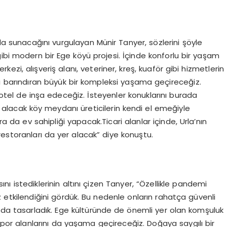
rada sunacağını vurgulayan Münir Tanyer, sözlerini şöyle
ibi modern bir Ege köyü projesi. İçinde konforlu bir yaşam
rkezi, alışveriş alanı, veteriner, kreş, kuaför gibi hizmetlerin
ini barındıran büyük bir kompleksi yaşama geçireceğiz.
 otel de inşa edeceğiz. İsteyenler konuklarını burada
r alacak köy meydanı üreticilerin kendi el emeğiyle
ra da ev sahipliği yapacak.Ticari alanlar içinde, Urla’nın
estoranları da yer alacak” diye konuştu.
nı istediklerinin altını çizen Tanyer, “Özellikle pandemi
 etkilendiğini gördük. Bu nedenle onların rahatça güvenli
r da tasarladık. Ege kültüründe de önemli yer olan komşuluk
e spor alanlarını da yaşama geçireceğiz. Doğaya saygılı bir