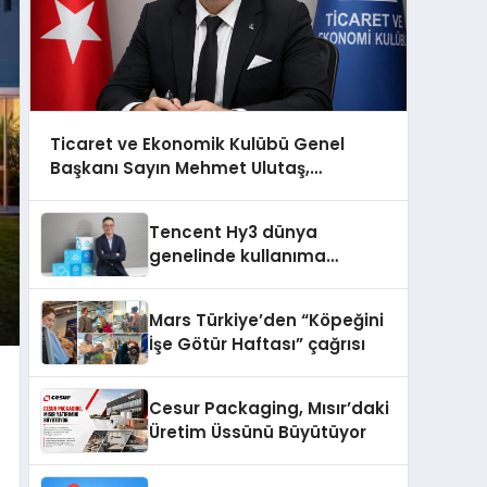
Ticaret ve Ekonomik Kulübü Genel
Başkanı Sayın Mehmet Ulutaş,
ekonomiye dair yaptığı açıklamada
şunları kaydetti:
Tencent Hy3 dünya
genelinde kullanıma
sunuldu
Mars Türkiye’den “Köpeğini
İşe Götür Haftası” çağrısı
Cesur Packaging, Mısır’daki
Üretim Üssünü Büyütüyor