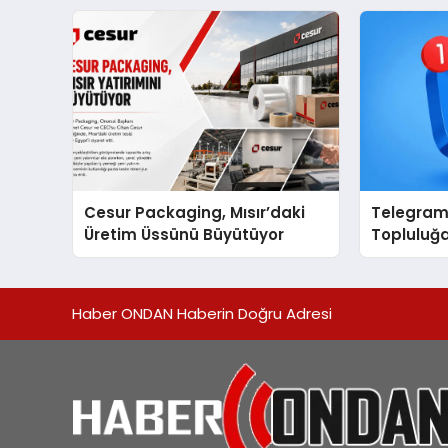
açıklamada şunları kaydetti:
Cesur Packaging, Mısır’daki
Telegram 
Üretim Üssünü Büyütüyor
Topluluğa
Aradığını
Hızlı Ulaşı
Haber ONDAN Haberin Doğru Adresi