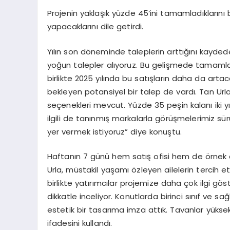
Projenin yaklaşık yüzde 45’ini tamamladıklarını b
yapacaklarını dile getirdi.
Yılın son döneminde taleplerin arttığını kayded
yoğun talepler alıyoruz. Bu gelişmede tamamladı
birlikte 2025 yılında bu satışların daha da arta
bekleyen potansiyel bir talep de vardı. Tan Url
seçenekleri mevcut. Yüzde 35 peşin kalanı iki y
ilgili de tanınmış markalarla görüşmelerimiz sü
yer vermek istiyoruz” diye konuştu.
Haftanın 7 günü hem satış ofisi hem de örnek 
Urla, müstakil yaşamı özleyen ailelerin tercih e
birlikte yatırımcılar projemize daha çok ilgi gös
dikkatle inceliyor. Konutlarda birinci sınıf ve s
estetik bir tasarıma imza attık. Tavanlar yükse
ifadesini kullandı.