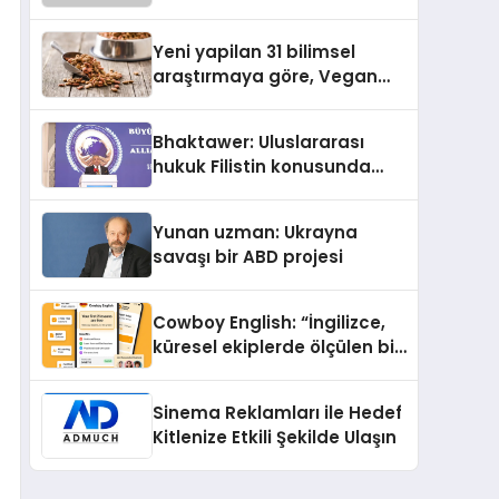
Kasetler 1” 31 Temmuz’da
Yayında
Yeni yapilan 31 bilimsel
araştırmaya göre, Vegan
Köpek Maması ve Vegan
Kedi Mamasının İyi
Bhaktawer: Uluslararası
Sindirildiğini Ortaya Koydu
hukuk Filistin konusunda
çifte standart uyguluyor
Yunan uzman: Ukrayna
savaşı bir ABD projesi
Cowboy English: “İngilizce,
küresel ekiplerde ölçülen bir
iş yetkinliğine dönüşüyor”
Sinema Reklamları ile Hedef
Kitlenize Etkili Şekilde Ulaşın