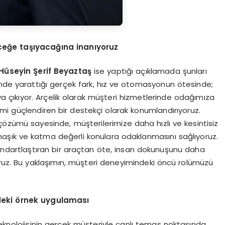
eğe taşıyacağına inanıyoruz
 Hüseyin Şerif Beyaztaş
ise yaptığı açıklamada şunları
inde yarattığı gerçek fark, hız ve otomasyonun ötesinde;
ya çıkıyor. Arçelik olarak müşteri hizmetlerinde odağımıza
mi güçlendiren bir destekçi olarak konumlandırıyoruz.
 çözümü sayesinde, müşterilerimize daha hızlı ve kesintisiz
maşık ve katma değerli konulara odaklanmasını sağlıyoruz.
andartlaştıran bir araçtan öte, insan dokunuşunu daha
üyoruz. Bu yaklaşımın, müşteri deneyimindeki öncü rolümüzü
deki
ö
rnek uygulaması
teknolojisinin gerçek müşteriyle canlı temas noktasında