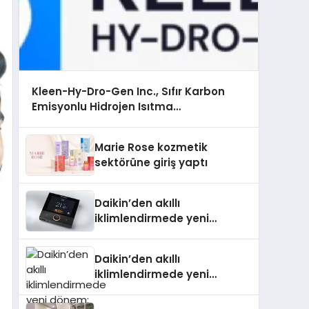
Kleen-Hy-Dro-Gen Inc., Sıfır Karbon
Emisyonlu Hidrojen Isıtma
Teknolojisinde ISO ve TSSA Düzenleyici
Onaylarını Aldı
Marie Rose kozmetik
sektörüne giriş yaptı
Daikin’den akıllı
iklimlendirmede yeni
dönem: Madoka Plus
Türkiye’de
Daikin’den akıllı
iklimlendirmede yeni
dönem: Madoka Plus
Türkiye’de