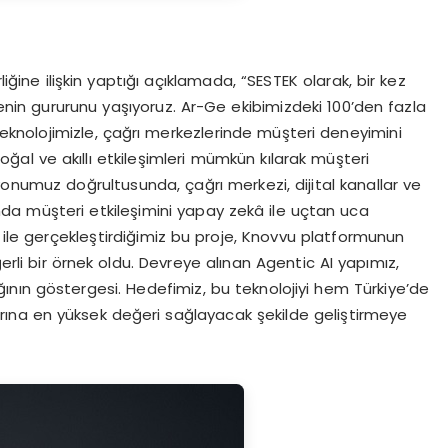
rliğine ilişkin yaptığı açıklamada, “SESTEK olarak, bir kez
in gururunu yaşıyoruz. Ar-Ge ekibimizdeki 100’den fazla
teknolojimizle, çağrı merkezlerinde müşteri deneyimini
oğal ve akıllı etkileşimleri mümkün kılarak müşteri
yonumuz doğrultusunda, çağrı merkezi, dijital kanallar ve
da müşteri etkileşimini yapay zekâ ile uçtan uca
k ile gerçekleştirdiğimiz bu proje, Knovvu platformunun
li bir örnek oldu. Devreye alınan Agentic AI yapımız,
nın göstergesi. Hedefimiz, bu teknolojiyi hem Türkiye’de
ına en yüksek değeri sağlayacak şekilde geliştirmeye