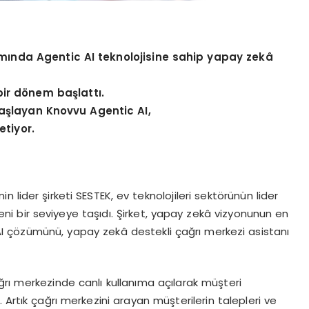
psamında Agentic AI teknolojisine sahip yapay zekâ
ir d
ö
nem başlattı.
aşlayan Knovvu Agentic AI,
etiyor.
 lider şirketi SESTEK, ev teknolojileri sektörünün lider
ini yeni bir seviyeye taşıdı. Şirket, yapay zekâ vizyonunun en
AI çözümünü, yapay zekâ destekli çağrı merkezi asistanı
ğrı merkezinde canlı kullanıma açılarak müşteri
 Artık çağrı merkezini arayan müşterilerin talepleri ve