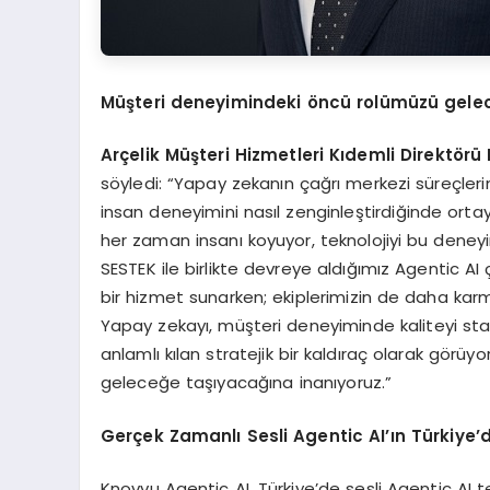
Müşteri deneyimindeki
ö
ncü rolümüzü gelec
Arçelik Müşteri Hizmetleri Kıdemli Direkt
ö
rü
söyledi: “Yapay zekanın çağrı merkezi süreçler
insan deneyimini nasıl zenginleştirdiğinde orta
her zaman insanı koyuyor, teknolojiyi bu deneyi
SESTEK ile birlikte devreye aldığımız Agentic AI
bir hizmet sunarken; ekiplerimizin de daha kar
Yapay zekayı, müşteri deneyiminde kaliteyi st
anlamlı kılan stratejik bir kaldıraç olarak gör
geleceğe taşıyacağına inanıyoruz.”
Ger
çek Zamanlı Sesli Agentic AI’ın Türkiye
’
Knovvu Agentic AI, Türkiye’de sesli Agentic AI 