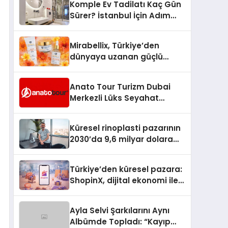
Komple Ev Tadilatı Kaç Gün
Sürer? İstanbul İçin Adım
Adım Tadilat Süreci Rehberi
Mirabellix, Türkiye’den
dünyaya uzanan güçlü
büyümesini sürdürüyor
Anato Tour Turizm Dubai
Merkezli Lüks Seyahat
Hizmetleriyle Küresel
Turizmde Öne Çıkıyor
Küresel rinoplasti pazarının
2030’da 9,6 milyar dolara
ulaşması bekleniyor
Türkiye’den küresel pazara:
ShopinX, dijital ekonomi ile
gerçek dünya alışverişini bir
araya getirmeyi hedefliyor
Ayla Selvi Şarkılarını Aynı
Albümde Topladı: “Kayıp