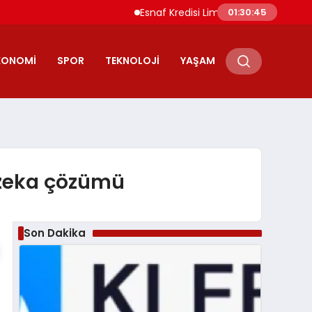
Esnaf Kredisi Limitleri ve Vade Süreleri Artırıldı
01:30:46
KONOMI
SPOR
TEKNOLOJI
YAŞAM
 zeka çözümü
Son Dakika