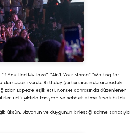
, “If You Had My Love”, “Ain’t Your Mama” “Waiting for
ceye damgasını vurdu. Birthday şarkısı sırasında arenadaki
ir ağızdan Lopez’e eşlik etti. Konser sonrasında düzenlenen
firler, ünlü yıldızla tanışma ve sohbet etme fırsatı buldu.
ğil; lüksün, vizyonun ve duygunun birleştiği sahne sanatıyla