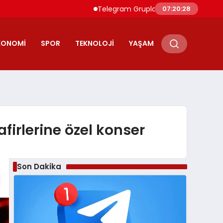
Telegram Grupları ile Doğru Topluluğa Ulaşın: Tele
07:20:30
KONOMI
SPOR
TEKNOLOJI
YAŞAM
firlerine özel konser
Son Dakika