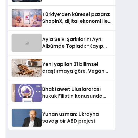
ulaşması bekleniyor
Türkiye’den küresel pazara:
ShopinX, dijital ekonomi ile
gerçek dünya alışverişini bir
araya getirmeyi hedefliyor
Ayla Selvi Şarkılarını Aynı
Albümde Topladı: “Kayıp
Kasetler 1” 31 Temmuz’da
Yayında
Yeni yapilan 31 bilimsel
araştırmaya göre, Vegan
Köpek Maması ve Vegan
Kedi Mamasının İyi
Bhaktawer: Uluslararası
Sindirildiğini Ortaya Koydu
hukuk Filistin konusunda
çifte standart uyguluyor
Yunan uzman: Ukrayna
savaşı bir ABD projesi