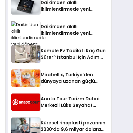
Daikin’den akıllı
iklimlendirmede yeni
dönem: Madoka Plus
Türkiye’de
Daikin’den akıllı
iklimlendirmede yeni
dönem: Madoka Plus
Türkiye’de
Komple Ev Tadilatı Kaç Gün
Sürer? İstanbul İçin Adım
Adım Tadilat Süreci Rehberi
Mirabellix, Türkiye’den
dünyaya uzanan güçlü
büyümesini sürdürüyor
Anato Tour Turizm Dubai
Merkezli Lüks Seyahat
Hizmetleriyle Küresel
Turizmde Öne Çıkıyor
Küresel rinoplasti pazarının
2030’da 9,6 milyar dolara