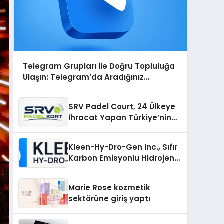
Telegram Grupları ile Doğru Topluluğa
Ulaşın: Telegram’da Aradığınız
Topluluğa Daha Hızlı Ulaşın
SRV Padel Court, 24 Ülkeye
İhracat Yapan Türkiye’nin
Padel Kortu Üretim Gücü
Kleen-Hy-Dro-Gen Inc., Sıfır
Karbon Emisyonlu Hidrojen
Isıtma Teknolojisinde ISO ve
TSSA Düzenleyici Onaylarını
Marie Rose kozmetik
Aldı
sektörüne giriş yaptı