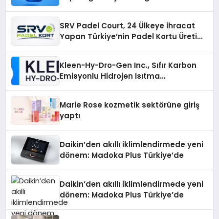
Aradığınız Topluluğa Daha Hızlı Ulaşın
SRV Padel Court, 24 Ülkeye İhracat
Yapan Türkiye’nin Padel Kortu Üretim
Gücü
Kleen-Hy-Dro-Gen Inc., Sıfır Karbon
Emisyonlu Hidrojen Isıtma
Teknolojisinde ISO ve TSSA
Düzenleyici Onaylarını Aldı
Marie Rose kozmetik sektörüne giriş
yaptı
Daikin’den akıllı iklimlendirmede yeni
dönem: Madoka Plus Türkiye’de
Daikin’den akıllı iklimlendirmede yeni
dönem: Madoka Plus Türkiye’de