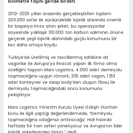
kilometre taşını geride bıraktı.
2012–2025 yılları arasında gerçekleştirilen toplam
200.000 sefer ile sürdürülebilir lojistik alanında önemli
bir başarıya imza atan şirket, bu operasyonlar
sayesinde yaklaşık 310.000 ton karbon salımının önüne
geçerek yeşil lojistik alanındaki güçlü konumunu bir
kez daha ortaya koydu.
Türkiye’de üretilmiş ve tescillenmiş sahibine ait
vagonlar ile Avrupa’ya ihracat yapan ilk firma olma
özelliğini taşıyan Mars Logistics, 4.000 adet demiryolu
taşımacılığına uygun römork, 335 adet vagon, 1.153
adet konteyner ve swap body’den oluşan filosu ile
demiryolu taşımacılığındaki öncü konumunu
pekiştiriyor.
Mars Logistics Yönetim Kurulu Üyesi Gökşin Günhan
konu ile ilgili yaptığı değerlendirmede, “Demiryolu
taşımacılığına odağımızı arttıracağız. Hali hazırda
haftada 54 tren seferi yönetiyoruz ve Avrupa’nın lider
lojistik şirketlerinden biriyiz.” dedi.