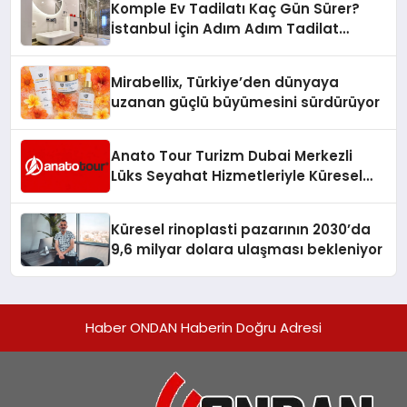
Komple Ev Tadilatı Kaç Gün Sürer?
İstanbul İçin Adım Adım Tadilat
Süreci Rehberi
Mirabellix, Türkiye’den dünyaya
uzanan güçlü büyümesini sürdürüyor
Anato Tour Turizm Dubai Merkezli
Lüks Seyahat Hizmetleriyle Küresel
Turizmde Öne Çıkıyor
Küresel rinoplasti pazarının 2030’da
9,6 milyar dolara ulaşması bekleniyor
Haber ONDAN Haberin Doğru Adresi