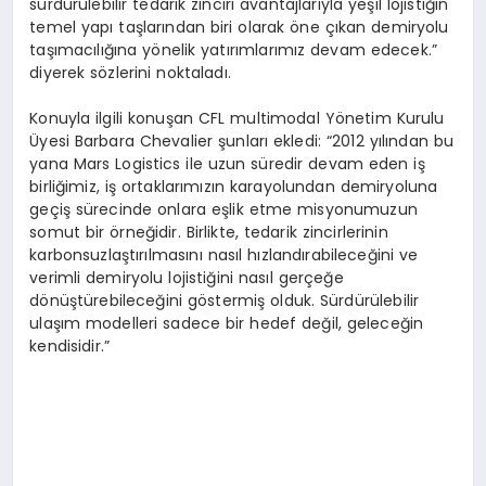
sürdürülebilir tedarik zinciri avantajlarıyla yeşil lojistiğin
temel yapı taşlarından biri olarak öne çıkan demiryolu
taşımacılığına yönelik yatırımlarımız devam edecek.”
diyerek sözlerini noktaladı.
Konuyla ilgili konuşan CFL multimodal Yönetim Kurulu
Üyesi Barbara Chevalier şunları ekledi: “2012 yılından bu
yana Mars Logistics ile uzun süredir devam eden iş
birliğimiz, iş ortaklarımızın karayolundan demiryoluna
geçiş sürecinde onlara eşlik etme misyonumuzun
somut bir örneğidir. Birlikte, tedarik zincirlerinin
karbonsuzlaştırılmasını nasıl hızlandırabileceğini ve
verimli demiryolu lojistiğini nasıl gerçeğe
dönüştürebileceğini göstermiş olduk. Sürdürülebilir
ulaşım modelleri sadece bir hedef değil, geleceğin
kendisidir.”