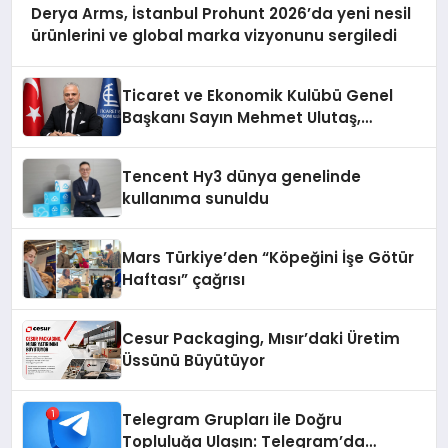
Derya Arms, İstanbul Prohunt 2026’da yeni nesil
ürünlerini ve global marka vizyonunu sergiledi
Ticaret ve Ekonomik Kulübü Genel
Başkanı Sayın Mehmet Ulutaş,
ekonomiye dair yaptığı açıklamada
şunları kaydetti:
Tencent Hy3 dünya genelinde
kullanıma sunuldu
Mars Türkiye’den “Köpeğini İşe Götür
Haftası” çağrısı
Cesur Packaging, Mısır’daki Üretim
Üssünü Büyütüyor
Telegram Grupları ile Doğru
Topluluğa Ulaşın: Telegram’da