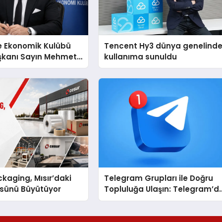
e Ekonomik Kulübü
Tencent Hy3 dünya genelind
şkanı Sayın Mehmet
kullanıma sunuldu
konomiye dair yaptığı
a şunları kaydetti:
kaging, Mısır’daki
Telegram Grupları ile Doğru
ssünü Büyütüyor
Topluluğa Ulaşın: Telegram’d
Aradığınız Topluluğa Daha
Hızlı Ulaşın