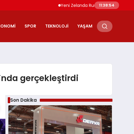
Yeni Zelanda Rusya’ya Karşı 36 Tur Yaptırı
11:38:55
KONOMI
SPOR
TEKNOLOJI
YAŞAM
’nda gerçekleştirdi
Son Dakika