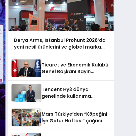
Derya Arms, İstanbul Prohunt 2026’da
yeni nesil ürünlerini ve global marka
vizyonunu sergiledi
Ticaret ve Ekonomik Kulübü
Genel Başkanı Sayın
Mehmet Ulutaş, ekonomiye
dair yaptığı açıklamada
Tencent Hy3 dünya
şunları kaydetti:
genelinde kullanıma
sunuldu
Mars Türkiye’den “Köpeğini
İşe Götür Haftası” çağrısı