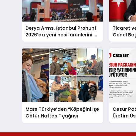
Derya Arms, İstanbul Prohunt
Ticaret v
2026’da yeni nesil ürünlerini ve
Genel Ba
global marka vizyonunu
Ulutaş, e
sergiledi
açıklamad
Mars Türkiye’den “Köpeğini İşe
Cesur Pac
Götür Haftası” çağrısı
Üretim Ü