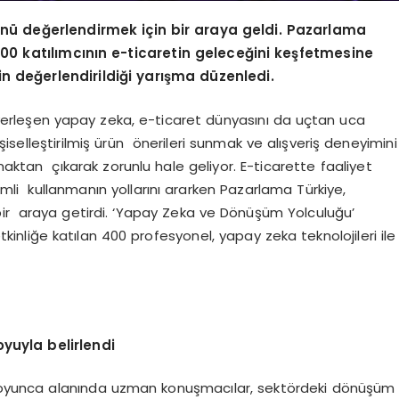
ünü değerlendirmek için bir araya geldi. Pazarlama
 400 katılımcının e-ticaretin geleceğini keşfetmesine
nin değerlendirildiği yarışma düzenledi.
rleşen yapay zeka, e-ticaret dünyasını da uçtan uca
şiselleştirilmiş ürün önerileri sunmak ve alışveriş deneyimini
lmaktan çıkarak zorunlu hale geliyor. E-ticarette faaliyet
mli kullanmanın yollarını ararken Pazarlama Türkiye,
ı bir araya getirdi. ‘Yapay Zeka ve Dönüşüm Yolculuğu’
kinliğe katılan 400 profesyonel, yapay zeka teknolojileri ile
oyuyla belirlendi
k boyunca alanında uzman konuşmacılar, sektördeki dönüşüm