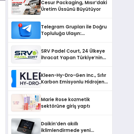
Cesur Packaging, Mısır’daki
Üretim Üssünü Büyütüyor
Telegram Grupları ile Doğru
Topluluğa Ulaşın:
Telegram’da Aradığınız
Topluluğa Daha Hızlı Ulaşın
SRV Padel Court, 24 Ülkeye
İhracat Yapan Türkiye’nin
Padel Kortu Üretim Gücü
Kleen-Hy-Dro-Gen Inc., Sıfır
Karbon Emisyonlu Hidrojen
Isıtma Teknolojisinde ISO ve
TSSA Düzenleyici Onaylarını
Marie Rose kozmetik
Aldı
sektörüne giriş yaptı
Daikin’den akıllı
iklimlendirmede yeni