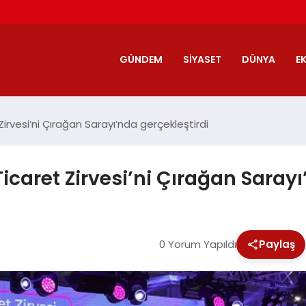
GÜNDEM
SIYASET
DÜNYA
E
Zirvesi’ni Çırağan Sarayı’nda gerçekleştirdi
icaret Zirvesi’ni Çırağan Sarayı
0 Yorum Yapıldı
Paylaş