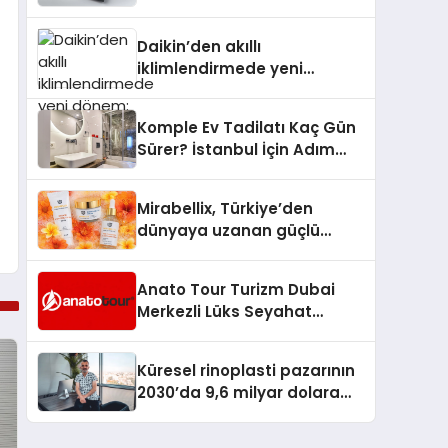
dönem: Madoka Plus
Türkiye’de
Daikin’den akıllı
iklimlendirmede yeni
dönem: Madoka Plus
Türkiye’de
Komple Ev Tadilatı Kaç Gün
Sürer? İstanbul İçin Adım
Adım Tadilat Süreci Rehberi
Mirabellix, Türkiye’den
dünyaya uzanan güçlü
büyümesini sürdürüyor
Anato Tour Turizm Dubai
Merkezli Lüks Seyahat
Hizmetleriyle Küresel
Turizmde Öne Çıkıyor
Küresel rinoplasti pazarının
2030’da 9,6 milyar dolara
ulaşması bekleniyor