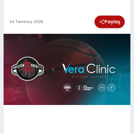
SPOR
Paylaş
24 Temmuz 2025
TEKNOLOJI
YAŞAM