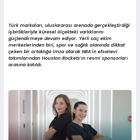
Türk markaları, uluslararası arenada gerçekleştirdiğ
i
i
şbirlikleriyle küresel
ö
lçekteki varlıklarını
güçlendirmeye devam ediyor. Yerli saç ekim
merkezlerinden biri, spor ve sağlık alanında dikkat
çeken bir ortaklığa imza atarak NBA
’
in efsanevi
takımları
ndan Houston Rockets
’ın resmi sponsorları
arasına katıldı.