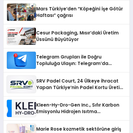
Mars Türkiye’den “Köpeğini İşe Götür
Haftası” çağrısı
Cesur Packaging, Mısır’daki Üretim
Üssünü Büyütüyor
Telegram Grupları ile Doğru
Topluluğa Ulaşın: Telegram’da
Aradığınız Topluluğa Daha Hızlı Ulaşın
SRV Padel Court, 24 Ülkeye İhracat
Yapan Türkiye’nin Padel Kortu Üretim
Gücü
Kleen-Hy-Dro-Gen Inc., Sıfır Karbon
Emisyonlu Hidrojen Isıtma
Teknolojisinde ISO ve TSSA
Düzenleyici Onaylarını Aldı
Marie Rose kozmetik sektörüne giriş