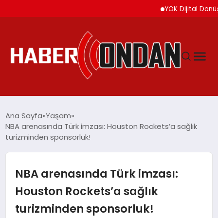
YOK Dijital Dönüşüm İçin
GÜNDEM
Ana Sayfa
Yaşam
NBA arenasında Türk imzası: Houston Rockets’a sağlık
turizminden sponsorluk!
SIYASET
DÜNYA
NBA arenasında Türk imzası:
Houston Rockets’a sağlık
EKONOMI
turizminden sponsorluk!