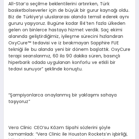
All-Star’a seçilme beklentilerini artırırken, Türk
basketbolseverler için de büyük bir gurur kaynağı oldu.
Biz de Türkiye’yi uluslararası alanda temsil ederek aynı
gururu yaşıyoruz. Bugüne kadar 84’ten fazla ülkeden
gelen on binlerce hastaya hizmet verdik. Saç ekimi
alanında geliştirdiğimiz, iyileşme sürecini hızlandıran
OxyCure™ tedavisi ve iz bırakmayan Sapphire FUE
tekniği ile bu alanda yeni bir dönem başlattık. OxyCure
terapi seanslarımız, 60 ila 90 dakika süren, basınçlı
hiperbarik odada uygulanan konforlu ve etkili bir
tedavi sunuyor” şeklinde konuştu.
“Şampiyonlarca onaylanmış bir yaklaşımı sahaya
taşıyoruz”
Vera Clinic CEO’su Kâzım Sipahi sözlerini şöyle
tamamladı: “Vera Clinic ile Houston Rockets’ın işbirliği,