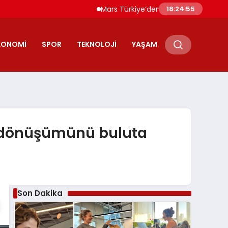
Mars Türkiye’den “Köpeğini İşe Götür Haftası” ç
18:24:57
KONOMI
SPOR
TEKNOLOJI
YAŞAM
in dönüşümünü buluta
Son Dakika