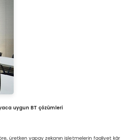
iyaca uygun BT çözümleri
öre, üretken yapay zekanın işletmelerin faaliyet kâr