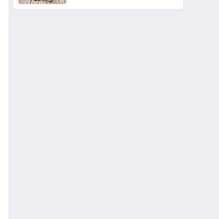
Köpek Maması ve Vegan
Kedi Mamasının İyi
Sindirildiğini Ortaya Koydu