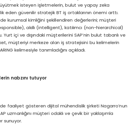
üyütmek isteyen işletmelerin, bulut ve yapay zeka
 eden güvenilir stratejik BT iş ortaklarının önemi arttı.
de kurumsal kimliğini şekillendiren değerlerini; müşteri
sponsible), akıllı (intelligent), katılımcı (non-hierarchical)
 Yurt içi ve dışındaki müşterilerini SAP’nin bulut tabanlı ve
et, müşteriyi merkeze alan iş stratejisini bu kelimelerin
CARING kelimesiyle tanımladığını açıkladı.
lerin nabzını tutuyor
ede faaliyet gösteren dijital mühendislik şirketi Nagarro’nun
AP uzmanlığını müşteri odaklı ve çevik bir yaklaşımla
er sunuyor.