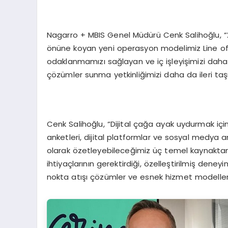
Nagarro + MBIS Genel Müdürü Cenk Salihoğlu, “202
önüne koyan yeni operasyon modelimiz Line of B
odaklanmamızı sağlayan ve iç işleyişimizi daha 
çözümler sunma yetkinliğimizi daha da ileri taşı
Cenk Salihoğlu, “Dijital çağa ayak uydurmak iç
anketleri, dijital platformlar ve sosyal medya an
olarak özetleyebileceğimiz üç temel kaynaktan 
ihtiyaçlarının gerektirdiği, özelleştirilmiş deneyi
nokta atışı çözümler ve esnek hizmet modelleri ge