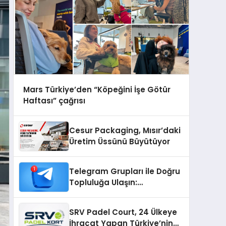
Mars Türkiye’den “Köpeğini İşe Götür
Haftası” çağrısı
Cesur Packaging, Mısır’daki
Üretim Üssünü Büyütüyor
Telegram Grupları ile Doğru
Topluluğa Ulaşın:
Telegram’da Aradığınız
Topluluğa Daha Hızlı Ulaşın
SRV Padel Court, 24 Ülkeye
İhracat Yapan Türkiye’nin