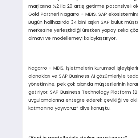
marjlarına %2 ila 20 artış getirme potansiyeli o
Gold Partneri Nagarro + MBIS, SAP ekosistemindek
Bugün halihazırda 34 bini aşkın SAP bulut müşter
merkezine yerleştirdiği üretken yapay zeka çö
almayı ve modellemeyi kolaylaştırıyor.
Nagarro + MBIS, işletmelerin kurumsal işleyişler
olanakları ve SAP Business AI çözümleriyle tedar
yönetimine, pek çok alanda müşterilerinin karar 
getiriyor. SAP Business Technology Platform (
uygulamalarına entegre ederek çevikliği ve akıllı
katmanına yayıyoruz” diye konuştu.
“Yeni iş modelleriyle değer yaratıyoruz”