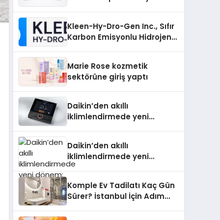
Padel Kortu Üretim Gücü
Kleen-Hy-Dro-Gen Inc., Sıfır
Karbon Emisyonlu Hidrojen
Isıtma Teknolojisinde ISO ve
TSSA Düzenleyici Onaylarını
Marie Rose kozmetik
Aldı
sektörüne giriş yaptı
Daikin’den akıllı
iklimlendirmede yeni
dönem: Madoka Plus
Türkiye’de
Daikin’den akıllı
iklimlendirmede yeni
dönem: Madoka Plus
Türkiye’de
Komple Ev Tadilatı Kaç Gün
Sürer? İstanbul İçin Adım
Adım Tadilat Süreci Rehberi