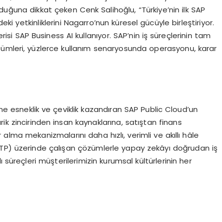
lduğuna dikkat çeken Cenk Salihoğlu, “Türkiye’nin ilk SAP
i yetkinliklerini Nagarro’nun küresel gücüyle birleştiriyor.
isi SAP Business AI kullanıyor. SAP’nin iş süreçlerinin tam
zümleri, yüzlerce kullanım senaryosunda operasyonu, karar
ine esneklik ve çeviklik kazandıran SAP Public Cloud’un
ik zincirinden insan kaynaklarına, satıştan finans
alma mekanizmalarını daha hızlı, verimli ve akıllı hâle
BTP) üzerinde çalışan çözümlerle yapay zekâyı doğrudan iş
 süreçleri müşterilerimizin kurumsal kültürlerinin her