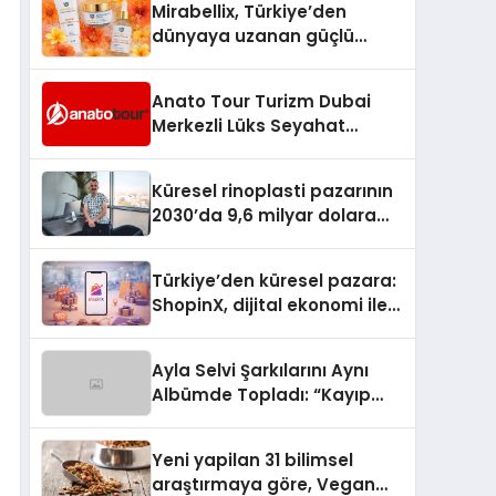
Mirabellix, Türkiye’den
dünyaya uzanan güçlü
büyümesini sürdürüyor
Anato Tour Turizm Dubai
Merkezli Lüks Seyahat
Hizmetleriyle Küresel
Turizmde Öne Çıkıyor
Küresel rinoplasti pazarının
2030’da 9,6 milyar dolara
ulaşması bekleniyor
Türkiye’den küresel pazara:
ShopinX, dijital ekonomi ile
gerçek dünya alışverişini bir
araya getirmeyi hedefliyor
Ayla Selvi Şarkılarını Aynı
Albümde Topladı: “Kayıp
Kasetler 1” 31 Temmuz’da
Yayında
Yeni yapilan 31 bilimsel
araştırmaya göre, Vegan