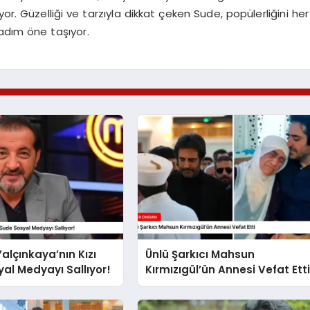
 Güzelliği ve tarzıyla dikkat çeken Sude, popülerliğini her
r adım öne taşıyor.
lçınkaya’nın Kızı
Ünlü Şarkıcı Mahsun
al Medyayı Sallıyor!
Kırmızıgül’ün Annesi Vefat Ett