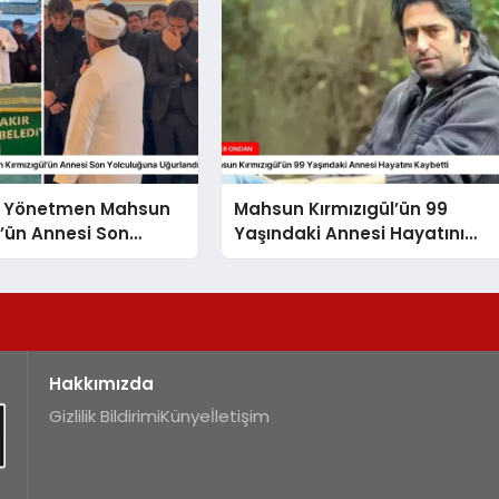
ve Yönetmen Mahsun
Mahsun Kırmızıgül’ün 99
l’ün Annesi Son
Yaşındaki Annesi Hayatını
una Uğurlandı
Kaybetti
Hakkımızda
Gizlilik Bildirimi
Künye
İletişim