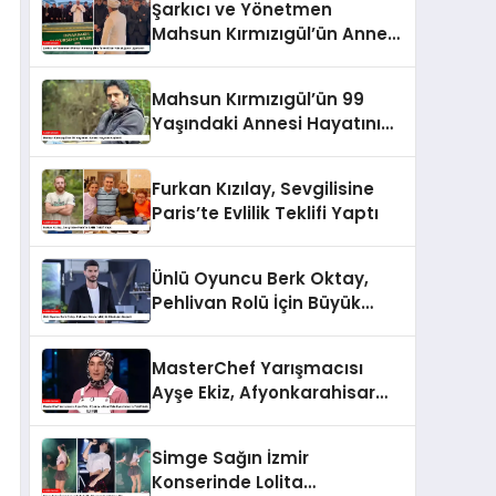
Şarkıcı ve Yönetmen
Mahsun Kırmızıgül’ün Annesi
Son Yolculuğuna Uğurlandı
Mahsun Kırmızıgül’ün 99
Yaşındaki Annesi Hayatını
Kaybetti
Furkan Kızılay, Sevgilisine
Paris’te Evlilik Teklifi Yaptı
Ünlü Oyuncu Berk Oktay,
Pehlivan Rolü İçin Büyük
Dönüşüm Geçirdi
MasterChef Yarışmacısı
Ayşe Ekiz, Afyonkarahisar
Belediyesi’nden İş Teklifi Aldı
Simge Sağın İzmir
Konserinde Lolita