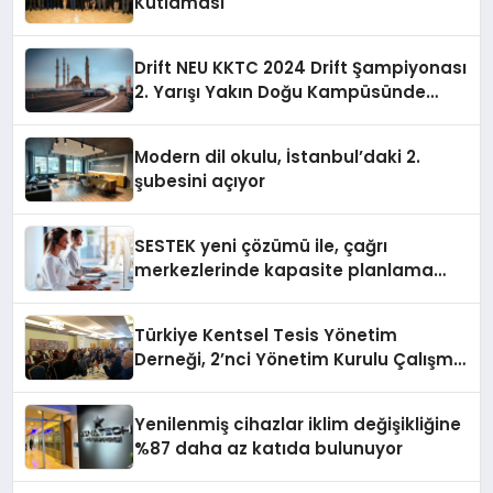
Kutlaması
Drift NEU KKTC 2024 Drift Şampiyonası
2. Yarışı Yakın Doğu Kampüsünde
Gerçekleştirildi
Modern dil okulu, İstanbul’daki 2.
şubesini açıyor
SESTEK yeni çözümü ile, çağrı
merkezlerinde kapasite planlama
verimliliğini 4 kat artırıyor
Türkiye Kentsel Tesis Yönetim
Derneği, 2’nci Yönetim Kurulu Çalışma
Kampı düzenlendi
Yenilenmiş cihazlar iklim değişikliğine
%87 daha az katıda bulunuyor