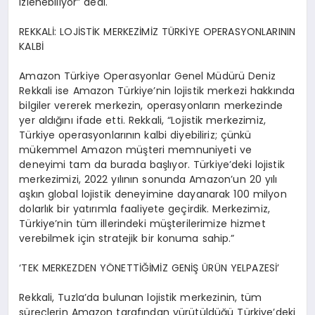
izlenebiliyor” dedi.
REKKALİ: LOJİSTİK MERKEZİMİZ TÜRKİYE OPERASYONLARININ
KALBİ
Amazon Türkiye Operasyonlar Genel Müdürü Deniz
Rekkali ise Amazon Türkiye’nin lojistik merkezi hakkında
bilgiler vererek merkezin, operasyonların merkezinde
yer aldığını ifade etti. Rekkali, “Lojistik merkezimiz,
Türkiye operasyonlarının kalbi diyebiliriz; çünkü
mükemmel Amazon müşteri memnuniyeti ve
deneyimi tam da burada başlıyor. Türkiye’deki lojistik
merkezimizi, 2022 yılının sonunda Amazon’un 20 yılı
aşkın global lojistik deneyimine dayanarak 100 milyon
dolarlık bir yatırımla faaliyete geçirdik. Merkezimiz,
Türkiye’nin tüm illerindeki müşterilerimize hizmet
verebilmek için stratejik bir konuma sahip.”
‘TEK MERKEZDEN YÖNETTİĞİMİZ GENİŞ ÜRÜN YELPAZESİ’
Rekkali, Tuzla’da bulunan lojistik merkezinin, tüm
süreçlerin Amazon tarafından yürütüldüğü Türkiye’deki