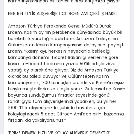
kampanyalarından bir tanesi olarak karşımıza çıkıyor.
HER BİN TL’LİK ALIŞVERİŞE 1 CITROEN AMI ÇEKİLİŞ HAKKI
Amazon Türkiye Perakende Genel Müdürü Burak
Erdem, Kasım ayının perakende dünyasında büyük bir
hareketlilik yarattığını belirterek Amazon Türkiye’nin
Gülümseten Kasım kampanyasının detaylarını paylaştı.
Erdem, “Kasım ayı, herkesin heyecanla beklediği
kampanya dönemi. Ticaret Bakanlığı verilerine göre
kasım, e-ticaret hacminin yüzde 50’lik artışla zirve
yaptığı ay olarak öne çıkıyor. Biz de Amazon Türkiye
olarak bu talebi duyuyor ve Gülümseten Kasım
kampanyamızı, 700 bini aşkın üründe ve Prime’ın eşsiz
hızıyla müşterilerimize ulaştırıyoruz. Gülümseten Kasım
boyunca sunduğumuz fırsatlar sayesinde gönül
rahatlığıyla tüm alışverişlerinizi yaparken, bu yıl her
1000 TLlik alışverişinizde şehirde hayatınızı çok
kolaylaştıracak 5 adet Citroen Ami’den birini kazanma
fırsatını da yakalıyorsunuz.”
‘PRIME DEMEK, HIZLI VE KOLAY ALIŞVERİŞ DEMEKTİR’