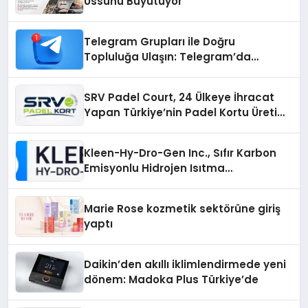
Üssünü Büyütüyor
Telegram Grupları ile Doğru
Topluluğa Ulaşın: Telegram’da
Aradığınız Topluluğa Daha Hızlı Ulaşın
SRV Padel Court, 24 Ülkeye İhracat
Yapan Türkiye’nin Padel Kortu Üretim
Gücü
Kleen-Hy-Dro-Gen Inc., Sıfır Karbon
Emisyonlu Hidrojen Isıtma
Teknolojisinde ISO ve TSSA
Düzenleyici Onaylarını Aldı
Marie Rose kozmetik sektörüne giriş
yaptı
Daikin’den akıllı iklimlendirmede yeni
dönem: Madoka Plus Türkiye’de