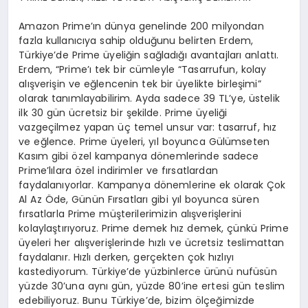
Amazon Prime’ın dünya genelinde 200 milyondan
fazla kullanıcıya sahip olduğunu belirten Erdem,
Türkiye’de Prime üyeliğin sağladığı avantajları anlattı.
Erdem, “Prime’ı tek bir cümleyle “Tasarrufun, kolay
alışverişin ve eğlencenin tek bir üyelikte birleşimi”
olarak tanımlayabilirim. Ayda sadece 39 TL’ye, üstelik
ilk 30 gün ücretsiz bir şekilde. Prime üyeliği
vazgeçilmez yapan üç temel unsur var: tasarruf, hız
ve eğlence. Prime üyeleri, yıl boyunca Gülümseten
Kasım gibi özel kampanya dönemlerinde sadece
Prime’lılara özel indirimler ve fırsatlardan
faydalanıyorlar. Kampanya dönemlerine ek olarak Çok
Al Az Öde, Günün Fırsatları gibi yıl boyunca süren
fırsatlarla Prime müşterilerimizin alışverişlerini
kolaylaştırıyoruz. Prime demek hız demek, çünkü Prime
üyeleri her alışverişlerinde hızlı ve ücretsiz teslimattan
faydalanır. Hızlı derken, gerçekten çok hızlıyı
kastediyorum. Türkiye’de yüzbinlerce ürünü nufüsün
yüzde 30’una aynı gün, yüzde 80’ine ertesi gün teslim
edebiliyoruz. Bunu Türkiye’de, bizim ölçeğimizde