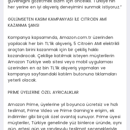
güvenliğini gözetmek bizim için öncelikli. Türkiye’nin
her yerine en iyi alışveriş deneyimini sunmak istiyoruz.”
GÜLÜMSETEN KASIM KAMPANYASI İLE CITROEN AMİ
KAZANMA ŞANSI
Kampanya kapsamında, Amazon.com.tr üzerinden
yapılacak her bin TL’lik alışveriş, 5 Citroën AMI elektrikli
araçtan birini kazanmak için bir çekiliş hakkı
kazandıracak. Çekilişe katılmak isteyen müşterilerin
Amazon Türkiye web sitesi veya mobil uygulaması
üzerinden en az bin TL’lik alışveriş yapmaları ve
kampanya sayfasındaki katılım butonuna tıklamaları
yeterli olacak.
PRİME ÜYELERİNE ÖZEL AYRICALIKLAR
Amazon Prime, üyelerine yıl boyunca ücretsiz ve hızlı
teslimat, Prime Video ve Prime Gaming’e erişim, ek
indirimler gibi birçok özel avantaj sunuyor. Prime üyesi
müşteriler, Türkiye genelinde yüz binlerce üründe, aynı
gün, ertesi gün ve randevulu teslimat seçenekleriyle