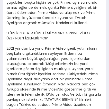
yapabilen başka hiçkimse yok. Prime, aynı zamanda
sınırsız eğlence demek, çünkü Prime üyeliğine ek bir
ücret ödemeden Prime Video’ya ulaşmak ve Prime
Gaming ile yüzlerce ücretsiz oyuna ve Twitch
üyeliğine erişmek mümkün” ifadelerini kullandı.
‘TÜRKİYE’DE ATATÜRK FİLMİ YALNIZCA PRIME VİDEO
ÜZERİNDEN İZLENEBİLİYOR’
2021 yılından bu yana Prime Video içerik yatırımlarını
beş katına çıkardıklarını söyleyen Erdem, bu
yatırımların büyük çoğunluğun yerel içeriklerden
oluştuğunu aktararak “Müşterilerimizin bu yerel
içeriklere gösterdiği ilgiden mutluyuz. Ayrıca, yerel
olarak ürettiğimiz içerikler sadece Türkiye’deki Prime
üyelerine değil, dünyanın dört bir yanındaki Prime
üyelerine sunuluyor. Örneğin Mavi Mağara, pek çok
Avrupa ülkesinde Prime Video’da gösterime girdi ve
izlenme listelerinde ilk 10’da yer aldı. Ve tabii ki, gururla
paylaşmak isterim ki, “ATATÜRK 1881-1919” filmleri,
bugün Türkiye’de sadece Prime Video üzerinden