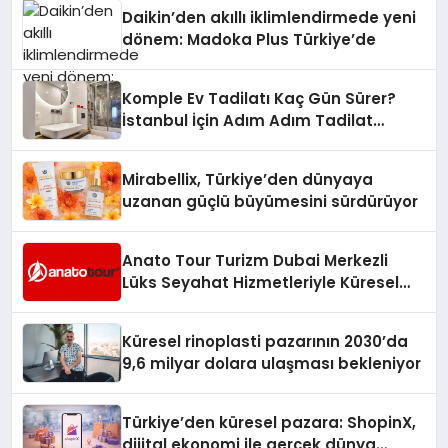
Daikin’den akıllı iklimlendirmede yeni
dönem: Madoka Plus Türkiye’de
Komple Ev Tadilatı Kaç Gün Sürer?
İstanbul İçin Adım Adım Tadilat
Süreci Rehberi
Mirabellix, Türkiye’den dünyaya
uzanan güçlü büyümesini sürdürüyor
Anato Tour Turizm Dubai Merkezli
Lüks Seyahat Hizmetleriyle Küresel
Turizmde Öne Çıkıyor
Küresel rinoplasti pazarının 2030’da
9,6 milyar dolara ulaşması bekleniyor
Türkiye’den küresel pazara: ShopinX,
dijital ekonomi ile gerçek dünya