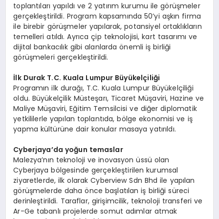
toplantıları yapıldı ve 2 yatırım kurumu ile görüşmeler
gerçekleştirildi. Program kapsamında 50’yi aşkın firma
ile birebir görüşmeler yapılarak, potansiyel ortaklıkların
temelleri atıldı. Ayrıca çip teknolojisi, kart tasarımı ve
dijital bankacılık gibi alanlarda önemli iş birliği
görüşmeleri gerçekleştirildi.
İlk Durak T.C. Kuala Lumpur Büyü
kel
çiliği
Programın ilk durağı, T.C. Kuala Lumpur Büyükelçiliği
oldu. Büyükelçilik Müsteşarı, Ticaret Müşaviri, Hazine ve
Maliye Müşaviri, Eğitim Temsilcisi ve diğer diplomatik
yetkililerle yapılan toplantıda, bölge ekonomisi ve iş
yapma kültürüne dair konular masaya yatırıldı.
Cyberjaya
’
da
yoğun temaslar
Malezya’nın teknoloji ve inovasyon üssü olan
Cyberjaya bölgesinde gerçekleştirilen kurumsal
ziyaretlerde, ilk olarak Cyberview Sdn Bhd ile yapılan
görüşmelerde daha önce başlatılan iş birliği süreci
derinleştirildi. Taraflar, girişimcilik, teknoloji transferi ve
Ar-Ge tabanlı projelerde somut adımlar atmak