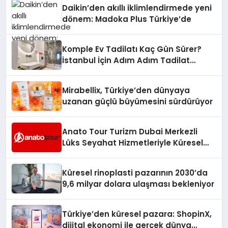
Daikin’den akıllı iklimlendirmede yeni
dönem: Madoka Plus Türkiye’de
Komple Ev Tadilatı Kaç Gün Sürer?
İstanbul İçin Adım Adım Tadilat
Süreci Rehberi
Mirabellix, Türkiye’den dünyaya
uzanan güçlü büyümesini sürdürüyor
Anato Tour Turizm Dubai Merkezli
Lüks Seyahat Hizmetleriyle Küresel
Turizmde Öne Çıkıyor
Küresel rinoplasti pazarının 2030’da
9,6 milyar dolara ulaşması bekleniyor
Türkiye’den küresel pazara: ShopinX,
dijital ekonomi ile gerçek dünya