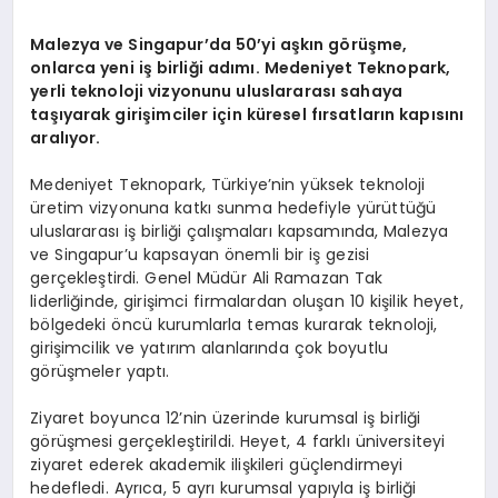
Malezya ve Singapur
’
da 50
’
yi aşkın g
ö
rüşme,
onlarca yeni iş birliğ
i ad
ımı. Medeniyet Teknopark,
yerli teknoloji vizyonunu uluslararası sahaya
taşıyarak girişimciler için küresel fırsatların kapısını
aralıyor.
Medeniyet Teknopark, Türkiye’nin yüksek teknoloji
üretim vizyonuna katkı sunma hedefiyle yürüttüğü
uluslararası iş birliği çalışmaları kapsamında, Malezya
ve Singapur’u kapsayan önemli bir iş gezisi
gerçekleştirdi. Genel Müdür Ali Ramazan Tak
liderliğinde, girişimci firmalardan oluşan 10 kişilik heyet,
bölgedeki öncü kurumlarla temas kurarak teknoloji,
girişimcilik ve yatırım alanlarında çok boyutlu
görüşmeler yaptı.
Ziyaret boyunca 12’nin üzerinde kurumsal iş birliği
görüşmesi gerçekleştirildi. Heyet, 4 farklı üniversiteyi
ziyaret ederek akademik ilişkileri güçlendirmeyi
hedefledi. Ayrıca, 5 ayrı kurumsal yapıyla iş birliği