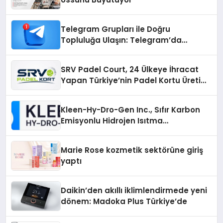
Telegram Grupları ile Doğru
Topluluğa Ulaşın: Telegram’da
Aradığınız Topluluğa Daha Hızlı Ulaşın
SRV Padel Court, 24 Ülkeye İhracat
Yapan Türkiye’nin Padel Kortu Üretim
Gücü
Kleen-Hy-Dro-Gen Inc., Sıfır Karbon
Emisyonlu Hidrojen Isıtma
Teknolojisinde ISO ve TSSA
Düzenleyici Onaylarını Aldı
Marie Rose kozmetik sektörüne giriş
yaptı
Daikin’den akıllı iklimlendirmede yeni
dönem: Madoka Plus Türkiye’de