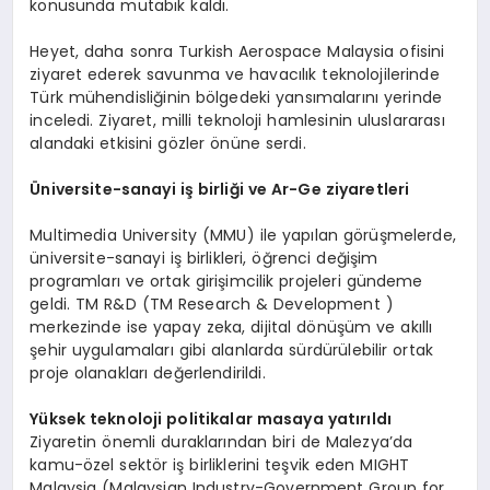
konusunda mutabık kaldı.
Heyet, daha sonra Turkish Aerospace Malaysia ofisini
ziyaret ederek savunma ve havacılık teknolojilerinde
Türk mühendisliğinin bölgedeki yansımalarını yerinde
inceledi. Ziyaret, milli teknoloji hamlesinin uluslararası
alandaki etkisini gözler önüne serdi.
Ü
niversite-sanayi iş birliği ve Ar-Ge ziyaretleri
Multimedia University (MMU) ile yapılan görüşmelerde,
üniversite-sanayi iş birlikleri, öğrenci değişim
programları ve ortak girişimcilik projeleri gündeme
geldi. TM R&D (TM Research & Development )
merkezinde ise yapay zeka, dijital dönüşüm ve akıllı
şehir uygulamaları gibi alanlarda sürdürülebilir ortak
proje olanakları değerlendirildi.
Y
üksek teknoloji politikalar masaya yatırıldı
Ziyaretin önemli duraklarından biri de Malezya’da
kamu-özel sektör iş birliklerini teşvik eden MIGHT
Malaysia (Malaysian Industry-Government Group for