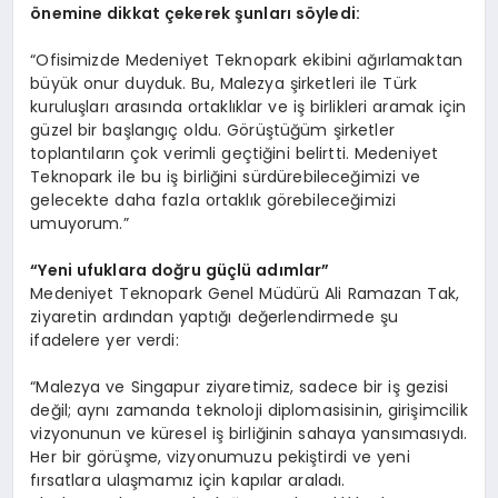
ö
nemine dikkat çekerek şunları s
ö
yledi:
“Ofisimizde Medeniyet Teknopark ekibini ağırlamaktan
büyük onur duyduk. Bu, Malezya şirketleri ile Türk
kuruluşları arasında ortaklıklar ve iş birlikleri aramak için
güzel bir başlangıç oldu. Görüştüğüm şirketler
toplantıların çok verimli geçtiğini belirtti. Medeniyet
Teknopark ile bu iş birliğini sürdürebileceğimizi ve
gelecekte daha fazla ortaklık görebileceğimizi
umuyorum.”
“
Yeni ufuklara doğru güçlü adımlar”
Medeniyet Teknopark Genel Müdürü Ali Ramazan Tak,
ziyaretin ardından yaptığı değerlendirmede şu
ifadelere yer verdi:
“Malezya ve Singapur ziyaretimiz, sadece bir iş gezisi
değil; aynı zamanda teknoloji diplomasisinin, girişimcilik
vizyonunun ve küresel iş birliğinin sahaya yansımasıydı.
Her bir görüşme, vizyonumuzu pekiştirdi ve yeni
fırsatlara ulaşmamız için kapılar araladı.