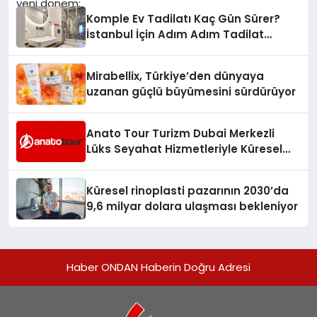
Komple Ev Tadilatı Kaç Gün Sürer?
İstanbul İçin Adım Adım Tadilat
Süreci Rehberi
Mirabellix, Türkiye’den dünyaya
uzanan güçlü büyümesini sürdürüyor
Anato Tour Turizm Dubai Merkezli
Lüks Seyahat Hizmetleriyle Küresel
Turizmde Öne Çıkıyor
Küresel rinoplasti pazarının 2030’da
9,6 milyar dolara ulaşması bekleniyor
Haber ONDAN Haberin Doğru Adresi