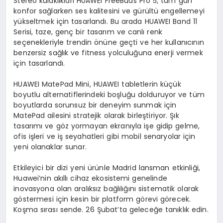
Stereo kulaklıkları HUAWEI FreeBuds Pro 5, tüm gün
konfor sağlarken ses kalitesini ve gürültü engellemeyi
yükseltmek için tasarlandı. Bu arada HUAWEI Band 11
Serisi, taze, genç bir tasarım ve canlı renk
seçenekleriyle trendin önüne geçti ve her kullanıcının
benzersiz sağlık ve fitness yolculuğuna enerji vermek
için tasarlandı.
HUAWEI MatePad Mini, HUAWEI tabletlerin küçük
boyutlu alternatiflerindeki boşluğu dolduruyor ve tüm
boyutlarda sorunsuz bir deneyim sunmak için
MatePad ailesini stratejik olarak birleştiriyor. Şık
tasarımı ve göz yormayan ekranıyla işe gidip gelme,
ofis işleri ve iş seyahatleri gibi mobil senaryolar için
yeni olanaklar sunar.
Etkileyici bir dizi yeni ürünle Madrid lansman etkinliği,
Huawei’nin akıllı cihaz ekosistemi genelinde
inovasyona olan aralıksız bağlılığını sistematik olarak
göstermesi için kesin bir platform görevi görecek.
Koşma sırası sende. 26 Şubat’ta geleceğe tanıklık edin.