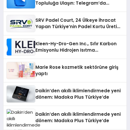
Topluluğa Ulaşın: Telegram’da
Aradığınız Topluluğa Daha Hızlı Ulaşın
SRV Padel Court, 24 Ülkeye İhracat
Yapan Türkiye’nin Padel Kortu Üretim
Gücü
Kleen-Hy-Dro-Gen Inc., Sıfır Karbon
Emisyonlu Hidrojen Isıtma
Teknolojisinde ISO ve TSSA
Düzenleyici Onaylarını Aldı
Marie Rose kozmetik sektörüne giriş
yaptı
Daikin’den akıllı iklimlendirmede yeni
dönem: Madoka Plus Türkiye’de
Daikin’den akıllı iklimlendirmede yeni
dönem: Madoka Plus Türkiye’de