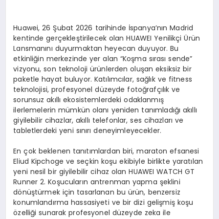
Huawei, 26 Şubat 2026 tarihinde İspanya’nın Madrid
kentinde gerçekleştirilecek olan HUAWEI Yenilikçi Ürün
Lansmanını duyurmaktan heyecan duyuyor. Bu
etkinliğin merkezinde yer alan “Koşma sırası sende”
vizyonu, son teknoloji ürünlerden oluşan eksiksiz bir
paketle hayat buluyor. Katılımcılar, sağlık ve fitness
teknolojisi, profesyonel düzeyde fotoğrafçılık ve
sorunsuz akıllı ekosistemlerdeki odaklanmış
ilerlemelerin mümkün olanı yeniden tanımladığı akıllı
giyilebilir cihazlar, akıllı telefonlar, ses cihazları ve
tabletlerdeki yeni sınırı deneyimleyecekler.
En çok beklenen tanıtımlardan biri, maraton efsanesi
Eliud Kipchoge ve seçkin koşu ekibiyle birlikte yaratılan
yeni nesil bir giyilebilir cihaz olan HUAWEI WATCH GT
Runner 2. Koşucuların antrenman yapma şeklini
dönüştürmek için tasarlanan bu ürün, benzersiz
konumlandırma hassasiyeti ve bir dizi gelişmiş koşu
özelliği sunarak profesyonel düzeyde zeka ile