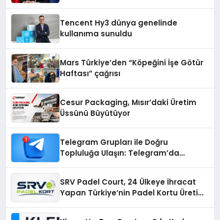
ekonomiye dair yaptığı açıklamada
şunları kaydetti:
Tencent Hy3 dünya genelinde
kullanıma sunuldu
Mars Türkiye’den “Köpeğini İşe Götür
Haftası” çağrısı
Cesur Packaging, Mısır’daki Üretim
Üssünü Büyütüyor
Telegram Grupları ile Doğru
Topluluğa Ulaşın: Telegram’da
Aradığınız Topluluğa Daha Hızlı Ulaşın
SRV Padel Court, 24 Ülkeye İhracat
Yapan Türkiye’nin Padel Kortu Üretim
Gücü