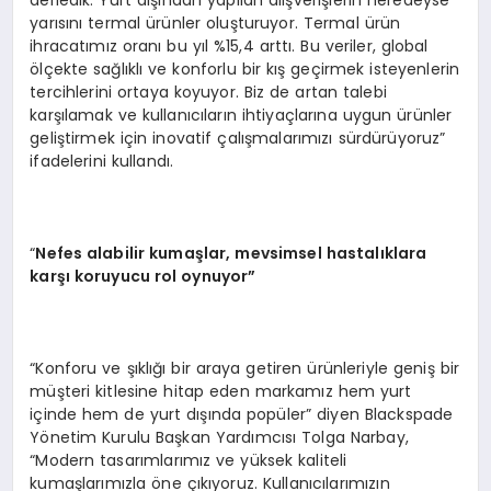
derledik. Yurt dışından yapılan alışverişlerin neredeyse
yarısını termal ürünler oluşturuyor. Termal ürün
ihracatımız oranı bu yıl %15,4 arttı. Bu veriler, global
ölçekte sağlıklı ve konforlu bir kış geçirmek isteyenlerin
tercihlerini ortaya koyuyor. Biz de artan talebi
karşılamak ve kullanıcıların ihtiyaçlarına uygun ürünler
geliştirmek için inovatif çalışmalarımızı sürdürüyoruz”
ifadelerini kullandı.
“
Nefes alabilir kumaşlar, mevsimsel hastalıklara
karşı koruyucu rol oynuyor”
“Konforu ve şıklığı bir araya getiren ürünleriyle geniş bir
müşteri kitlesine hitap eden markamız hem yurt
içinde hem de yurt dışında popüler” diyen Blackspade
Yönetim Kurulu Başkan Yardımcısı Tolga Narbay,
“Modern tasarımlarımız ve yüksek kaliteli
kumaşlarımızla öne çıkıyoruz. Kullanıcılarımızın