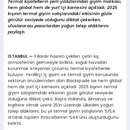
Termal kıyafetlerin yerli yıldızlarından giyim markası,
hem global hem de yurt içi karnesini açıkladı. 2025
kışının termal giyim satışlarındaki etkisinin g
ö
zle
g
ö
rülür seviyede olduğunu dikkat çekerken,
uluslararası pazarlardan yoğun talep aldıklarını
paylaştı.
İSTANBUL
—
Yıllardır hasreti çekilen çetin kış
atmosferinin gelmesiyle birlikte, soğuk havadan
korunmak isteyenler çözümü termal kıyafetlerde
buluyor. Yenilikçi iç giyim ve termal giyim konusunda
sektörün öncülerinden olan Blackspade ise hem global
hem de yurt içi karnesini açıkladı. 2025 kışının termal
giyim satışlarındaki etkisinin gözle görülür seviyede
olduğuna dikkat çekti. Başta Hollanda, Almanya ve
İngiltere olmak üzere 25’in üzerinde ülkeden yoğun
talep aldıklarını; bu yıl termal giyim satışlarının %15,4
artarak toplam ihracatlarının %44’ünü oluşturduğunu
belirtti.