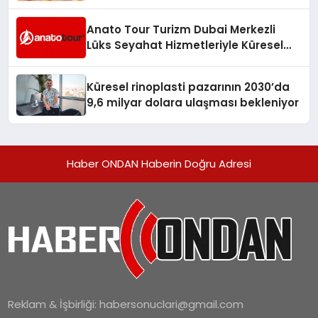
Anato Tour Turizm Dubai Merkezli
Lüks Seyahat Hizmetleriyle Küresel
Turizmde Öne Çıkıyor
Küresel rinoplasti pazarının 2030’da
9,6 milyar dolara ulaşması bekleniyor
Haber ONDAN Haberin Doğru Adresi
Reklam & İşbirliği:
habersonuclari@gmail.com