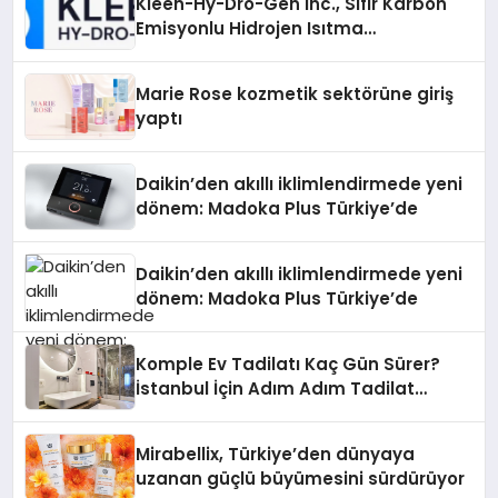
Kleen-Hy-Dro-Gen Inc., Sıfır Karbon
Emisyonlu Hidrojen Isıtma
Teknolojisinde ISO ve TSSA
Düzenleyici Onaylarını Aldı
Marie Rose kozmetik sektörüne giriş
yaptı
Daikin’den akıllı iklimlendirmede yeni
dönem: Madoka Plus Türkiye’de
Daikin’den akıllı iklimlendirmede yeni
dönem: Madoka Plus Türkiye’de
Komple Ev Tadilatı Kaç Gün Sürer?
İstanbul İçin Adım Adım Tadilat
Süreci Rehberi
Mirabellix, Türkiye’den dünyaya
uzanan güçlü büyümesini sürdürüyor