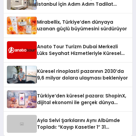
İstanbul İçin Adım Adım Tadilat
Süreci Rehberi
Mirabellix, Türkiye’den dünyaya
uzanan güçlü büyümesini sürdürüyor
Anato Tour Turizm Dubai Merkezli
Lüks Seyahat Hizmetleriyle Küresel
Turizmde Öne Çıkıyor
Küresel rinoplasti pazarının 2030’da
9,6 milyar dolara ulaşması bekleniyor
Türkiye’den küresel pazara: ShopinX,
dijital ekonomi ile gerçek dünya
alışverişini bir araya getirmeyi
hedefliyor
Ayla Selvi Şarkılarını Aynı Albümde
Topladı: “Kayıp Kasetler 1” 31
Temmuz’da Yayında