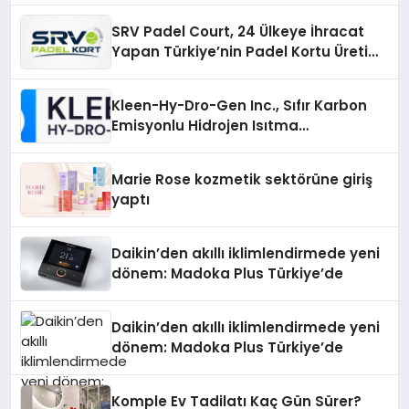
SRV Padel Court, 24 Ülkeye İhracat
Yapan Türkiye’nin Padel Kortu Üretim
Gücü
Kleen-Hy-Dro-Gen Inc., Sıfır Karbon
Emisyonlu Hidrojen Isıtma
Teknolojisinde ISO ve TSSA
Düzenleyici Onaylarını Aldı
Marie Rose kozmetik sektörüne giriş
yaptı
Daikin’den akıllı iklimlendirmede yeni
dönem: Madoka Plus Türkiye’de
Daikin’den akıllı iklimlendirmede yeni
dönem: Madoka Plus Türkiye’de
Komple Ev Tadilatı Kaç Gün Sürer?