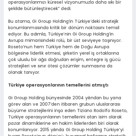
operasyonlarımızı küresel vizyonumuzla daha sıkı bir
şekilde bütünleştirecek” dedi.
Bu atama, Gi Group Holding’in Türkiye’deki stratejik
konumlanmasında kritik bir dönüm noktasını temsil
ediyor. Bu adımla, Türkiye’nin Gi Group Holding’in
Avrupa mimarisindeki rolü, bir üst seviyeye taşınıyor.
Roseto’nun hem Türkiye hem de Doğu Avrupa
bölgesine liderlik etmesi, şirketin yerel iş ortaklarına
çok uluslu bir ağa doğrudan erişim, entegre iş gücü
stratejileri ve sınır ötesi çözümler sunmasına da
olanak tanıyor.
Türkiye operasyonlarının temellerini atmıştı
Gi Group Holding bünyesinde 2004 yılından bu yana
görev alan ve 2007’den itibaren grubun uluslararası
büyüme stratejilerini inşa eden Tiziano Rodolfo Roseto,
Türkiye operasyonlarının temellerini atan isim olarak
pazar dinamiklerine en hakim liderlerden biri olarak
konumlanıyor. 2015 yılında Gi Group Holding Türkiye’yi
kuran Roseto’nun dönüşü, kurumsal hafızanın stratejik