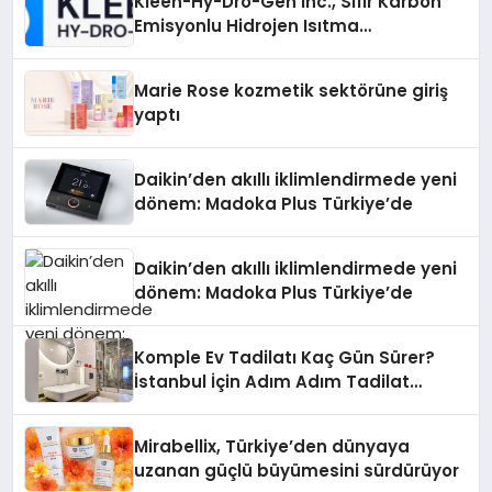
Kleen-Hy-Dro-Gen Inc., Sıfır Karbon
Emisyonlu Hidrojen Isıtma
Teknolojisinde ISO ve TSSA
Düzenleyici Onaylarını Aldı
Marie Rose kozmetik sektörüne giriş
yaptı
Daikin’den akıllı iklimlendirmede yeni
dönem: Madoka Plus Türkiye’de
Daikin’den akıllı iklimlendirmede yeni
dönem: Madoka Plus Türkiye’de
Komple Ev Tadilatı Kaç Gün Sürer?
İstanbul İçin Adım Adım Tadilat
Süreci Rehberi
Mirabellix, Türkiye’den dünyaya
uzanan güçlü büyümesini sürdürüyor