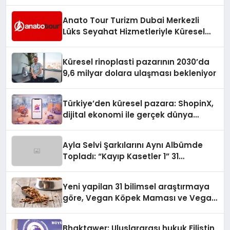
Anato Tour Turizm Dubai Merkezli
Lüks Seyahat Hizmetleriyle Küresel
Turizmde Öne Çıkıyor
Küresel rinoplasti pazarının 2030’da
9,6 milyar dolara ulaşması bekleniyor
Türkiye’den küresel pazara: ShopinX,
dijital ekonomi ile gerçek dünya
alışverişini bir araya getirmeyi
hedefliyor
Ayla Selvi Şarkılarını Aynı Albümde
Topladı: “Kayıp Kasetler 1” 31
Temmuz’da Yayında
Yeni yapilan 31 bilimsel araştırmaya
göre, Vegan Köpek Maması ve Vegan
Kedi Mamasının İyi Sindirildiğini
Ortaya Koydu
Bhaktawer: Uluslararası hukuk Filistin