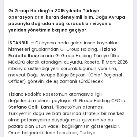
Gi Group Holding’
in 2015 yılında Türkiye
operasyonlarını kuran deneyimli isim, Doğu Avrupa
pazarıyla doğrudan bağ kuracak bir vizyonla
yeniden y
ö
netimin başına geçiyor.
İSTANBUL
–
Dünyanın önde gelen insan kaynakları
hizmetleri gruplarından Gi Group Holding,
Tiziano
Rodolfo Roseto
‘nun Gi Group Holding Türkiye Ülke
Müdürü olarak atandığını duyurdu. Roseto, 11 Mart 2026
itibarıyla üstlendiği yeni sorumluluğunun yanı sıra,
mevcut Doğu Avrupa Bölge Başkanı (Chief Regional
Officer) görevini de eş zamanlı sürdürecek.
Tiziano Rodolfo Roseto’nun atamasıyla ilgili
değerlendirmelerini paylaşan Gi Group Holding CEO’su
Stefano Colli-Lanzi
, “Roseto’nun atanması,
Türkiye’nin doğu ve batı arasında stratejik bir merkez
olma potansiyeline duyduğumuz güvenin ve bu
pazara olan uzun vadeli bağlılığımızın göstergesidir.
Onun bölgedeki derin tecrübesi, Türkiye