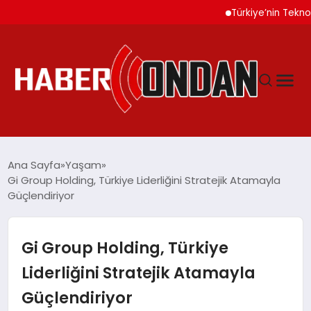
Türkiye’nin Teknoloji Od
GÜNDEM
Ana Sayfa
Yaşam
Gi Group Holding, Türkiye Liderliğini Stratejik Atamayla
Güçlendiriyor
SIYASET
DÜNYA
Gi Group Holding, Türkiye
Liderliğini Stratejik Atamayla
EKONOMI
Güçlendiriyor