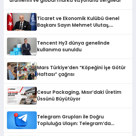
ürünlerini ve global marka vizyonunu sergiledi
Ticaret ve Ekonomik Kulübü Genel
Başkanı Sayın Mehmet Ulutaş,
ekonomiye dair yaptığı açıklamada
şunları kaydetti:
Tencent Hy3 dünya genelinde
kullanıma sunuldu
Mars Türkiye’den “Köpeğini İşe Götür
Haftası” çağrısı
Cesur Packaging, Mısır’daki Üretim
Üssünü Büyütüyor
Telegram Grupları ile Doğru
Topluluğa Ulaşın: Telegram’da
Aradığınız Topluluğa Daha Hızlı Ulaşın