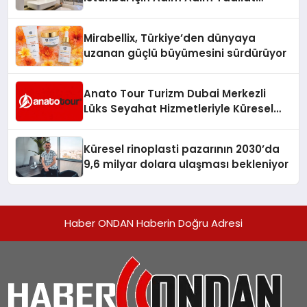
Süreci Rehberi
Mirabellix, Türkiye’den dünyaya
uzanan güçlü büyümesini sürdürüyor
Anato Tour Turizm Dubai Merkezli
Lüks Seyahat Hizmetleriyle Küresel
Turizmde Öne Çıkıyor
Küresel rinoplasti pazarının 2030’da
9,6 milyar dolara ulaşması bekleniyor
Haber ONDAN Haberin Doğru Adresi