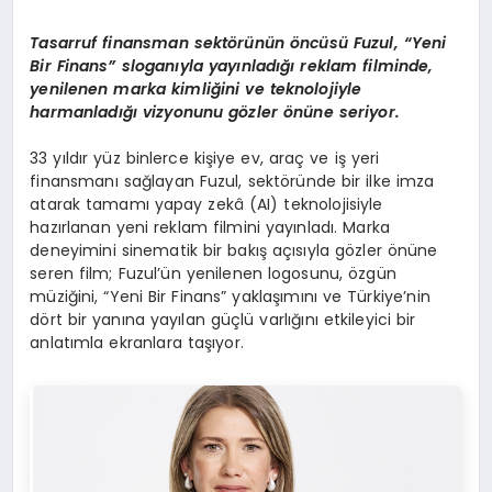
Tasarruf finansman sekt
ö
rünün
ö
ncüsü Fuzul,
“
Yeni
Bir Finans” sloganıyla yayınladığı reklam filminde,
yenilenen marka kimliğini ve teknolojiyle
harmanladığı vizyonunu g
ö
zler
ö
nüne seriyor.
33 yıldır yüz binlerce kişiye ev, araç ve iş yeri
finansmanı sağlayan Fuzul, sektöründe bir ilke imza
atarak tamamı yapay zekâ (AI) teknolojisiyle
hazırlanan yeni reklam filmini yayınladı. Marka
deneyimini sinematik bir bakış açısıyla gözler önüne
seren film; Fuzul’ün yenilenen logosunu, özgün
müziğini, “Yeni Bir Finans” yaklaşımını ve Türkiye’nin
dört bir yanına yayılan güçlü varlığını etkileyici bir
anlatımla ekranlara taşıyor.