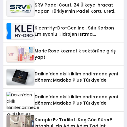
SRV Padel Court, 24 Ülkeye İhracat
Yapan Türkiye’nin Padel Kortu Üretim
Gücü
Kleen-Hy-Dro-Gen Inc., Sıfır Karbon
Emisyonlu Hidrojen Isıtma
Teknolojisinde ISO ve TSSA
Düzenleyici Onaylarını Aldı
Marie Rose kozmetik sektörüne giriş
yaptı
Daikin’den akıllı iklimlendirmede yeni
dönem: Madoka Plus Türkiye’de
Daikin’den akıllı iklimlendirmede yeni
dönem: Madoka Plus Türkiye’de
Komple Ev Tadilatı Kaç Gün Sürer?
İstanbul İçin Adım Adım Tadilat