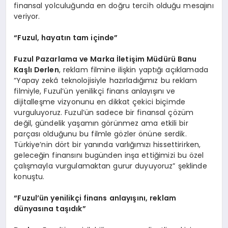
finansal yolculuğunda en doğru tercih olduğu mesajını
veriyor.
“
Fuzul, hayatın tam içinde”
Fuzul Pazarlama ve Marka İletiş
im M
üdürü Banu
Kaşlı Derlen
, reklam filmine ilişkin yaptığı açıklamada
“Yapay zekâ teknolojisiyle hazırladığımız bu reklam
filmiyle, Fuzul’ün yenilikçi finans anlayışını ve
dijitalleşme vizyonunu en dikkat çekici biçimde
vurguluyoruz. Fuzul’ün sadece bir finansal çözüm
değil, gündelik yaşamın görünmez ama etkili bir
parçası olduğunu bu filmle gözler önüne serdik.
Türkiye’nin dört bir yanında varlığımızı hissettirirken,
geleceğin finansını bugünden inşa ettiğimizi bu özel
çalışmayla vurgulamaktan gurur duyuyoruz” şeklinde
konuştu.
“
Fuzul’ün yenilikçi finans anlayışını, reklam
dünyasına taşıdık”