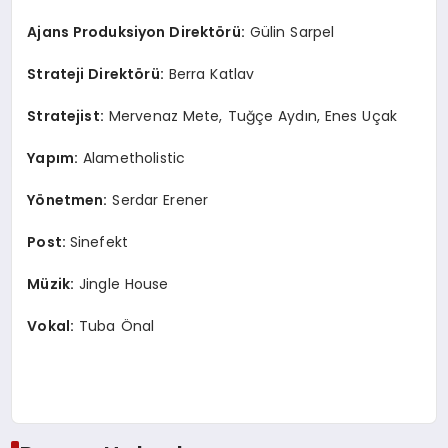
Ajans Produksiyon Direkt
ö
rü:
Gülin Sarpel
Strateji Direkt
ö
rü:
Berra Katlav
Stratejist:
Mervenaz Mete, Tuğçe Aydın, Enes Uçak
Yapım:
Alametholistic
Y
ö
netmen:
Serdar Erener
Post:
Sinefekt
Müzik:
Jingle House
Vokal:
Tuba Önal