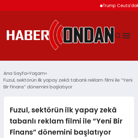
Trump Ceuta’daki Göçmen 
GÜNDEM
Ana Sayfa
Yaşam
Fuzul, sektörün ilk yapay zekâ tabanlı reklam filmi ile “Yeni
Bir Finans” dönemini başlatıyor
SIYASET
DÜNYA
Fuzul, sektörün ilk yapay zekâ
tabanlı reklam filmi ile “Yeni Bir
EKONOMI
Finans” dönemini başlatıyor