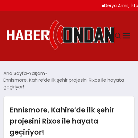
Derya Arms, İstanbul P
GÜNDEM
Ana Sayfa
Yaşam
Ennismore, Kahire’de ilk şehir projesini Rixos ile hayata
geçiriyor!
SIYASET
DÜNYA
Ennismore, Kahire’de ilk şehir
projesini Rixos ile hayata
EKONOMI
geçiriyor!