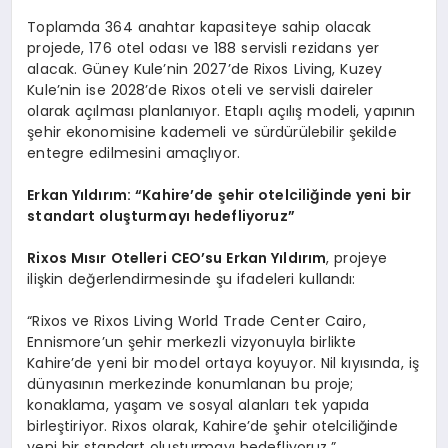
Toplamda 364 anahtar kapasiteye sahip olacak
projede, 176 otel odası ve 188 servisli rezidans yer
alacak. Güney Kule’nin 2027’de Rixos Living, Kuzey
Kule’nin ise 2028’de Rixos oteli ve servisli daireler
olarak açılması planlanıyor. Etaplı açılış modeli, yapının
şehir ekonomisine kademeli ve sürdürülebilir şekilde
entegre edilmesini amaçlıyor.
Erkan Yıldırım:
“
Kahire’de şehir otelciliğinde yeni bir
standart oluşturmayı hedefliyoruz”
Rixos M
ısır Otelleri CEO’su Erkan Yıldırım
, projeye
ilişkin değerlendirmesinde şu ifadeleri kullandı:
“Rixos ve Rixos Living World Trade Center Cairo,
Ennismore’un şehir merkezli vizyonuyla birlikte
Kahire’de yeni bir model ortaya koyuyor. Nil kıyısında, iş
dünyasının merkezinde konumlanan bu proje;
konaklama, yaşam ve sosyal alanları tek yapıda
birleştiriyor. Rixos olarak, Kahire’de şehir otelciliğinde
yeni bir standart oluşturmayı hedefliyoruz.”