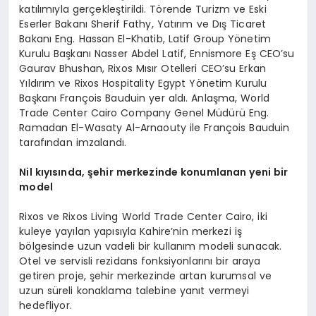
katılımıyla gerçekleştirildi. Törende Turizm ve Eski
Eserler Bakanı Sherif Fathy, Yatırım ve Dış Ticaret
Bakanı Eng. Hassan El-Khatib, Latif Group Yönetim
Kurulu Başkanı Nasser Abdel Latif, Ennismore Eş CEO’su
Gaurav Bhushan, Rixos Mısır Otelleri CEO’su Erkan
Yıldırım ve Rixos Hospitality Egypt Yönetim Kurulu
Başkanı François Bauduin yer aldı. Anlaşma, World
Trade Center Cairo Company Genel Müdürü Eng.
Ramadan El-Wasaty Al-Arnaouty ile François Bauduin
tarafından imzalandı.
Nil k
ıyısında, şehir merkezinde konumlanan yeni bir
model
Rixos ve Rixos Living World Trade Center Cairo, iki
kuleye yayılan yapısıyla Kahire’nin merkezi iş
bölgesinde uzun vadeli bir kullanım modeli sunacak.
Otel ve servisli rezidans fonksiyonlarını bir araya
getiren proje, şehir merkezinde artan kurumsal ve
uzun süreli konaklama talebine yanıt vermeyi
hedefliyor.