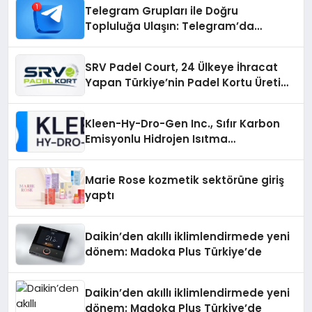
Telegram Grupları ile Doğru
Topluluğa Ulaşın: Telegram’da
Aradığınız Topluluğa Daha Hızlı Ulaşın
SRV Padel Court, 24 Ülkeye İhracat
Yapan Türkiye’nin Padel Kortu Üretim
Gücü
Kleen-Hy-Dro-Gen Inc., Sıfır Karbon
Emisyonlu Hidrojen Isıtma
Teknolojisinde ISO ve TSSA
Düzenleyici Onaylarını Aldı
Marie Rose kozmetik sektörüne giriş
yaptı
Daikin’den akıllı iklimlendirmede yeni
dönem: Madoka Plus Türkiye’de
Daikin’den akıllı iklimlendirmede yeni
dönem: Madoka Plus Türkiye’de