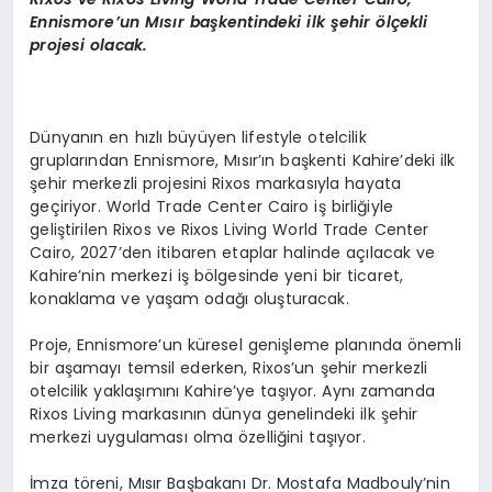
Ennismore
’un Mısı
r ba
şkentindeki ilk şehir
ö
lçekli
projesi olacak.
Dünyanın en hızlı büyüyen lifestyle otelcilik
gruplarından Ennismore, Mısır’ın başkenti Kahire’deki ilk
şehir merkezli projesini Rixos markasıyla hayata
geçiriyor. World Trade Center Cairo iş birliğiyle
geliştirilen Rixos ve Rixos Living World Trade Center
Cairo, 2027’den itibaren etaplar halinde açılacak ve
Kahire’nin merkezi iş bölgesinde yeni bir ticaret,
konaklama ve yaşam odağı oluşturacak.
Proje, Ennismore’un küresel genişleme planında önemli
bir aşamayı temsil ederken, Rixos’un şehir merkezli
otelcilik yaklaşımını Kahire’ye taşıyor. Aynı zamanda
Rixos Living markasının dünya genelindeki ilk şehir
merkezi uygulaması olma özelliğini taşıyor.
İmza töreni, Mısır Başbakanı Dr. Mostafa Madbouly’nin