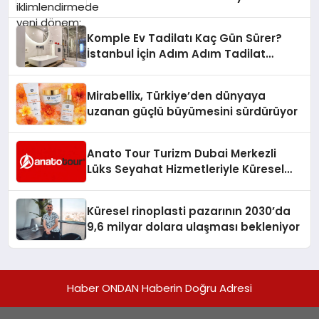
Komple Ev Tadilatı Kaç Gün Sürer?
İstanbul İçin Adım Adım Tadilat
Süreci Rehberi
Mirabellix, Türkiye’den dünyaya
uzanan güçlü büyümesini sürdürüyor
Anato Tour Turizm Dubai Merkezli
Lüks Seyahat Hizmetleriyle Küresel
Turizmde Öne Çıkıyor
Küresel rinoplasti pazarının 2030’da
9,6 milyar dolara ulaşması bekleniyor
Haber ONDAN Haberin Doğru Adresi