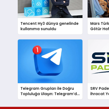
Tencent Hy3 dünya genelinde
Mars Türk
kullanıma sunuldu
Götür Haf
Telegram Grupları ile Doğru
SRV Padel
Topluluğa Ulaşın: Telegram’da
İhracat Y
Aradığınız Topluluğa Daha
Padel Ko
Hızlı Ulaşın