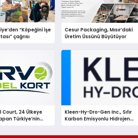
iye’den “Köpeğini İşe
Cesur Packaging, Mısır’daki
tası” çağrısı
Üretim Üssünü Büyütüyor
 Court, 24 Ülkeye
Kleen-Hy-Dro-Gen Inc., Sıfır
apan Türkiye’nin
Karbon Emisyonlu Hidrojen
rtu Üretim Gücü
Isıtma Teknolojisinde ISO ve
TSSA Düzenleyici Onaylarını