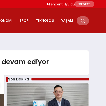
Tencent Hy3 dünya genelinde kullanıma su
23:51:24
KONOMI
SPOR
TEKNOLOJI
YAŞAM
a devam ediyor
Son Dakika