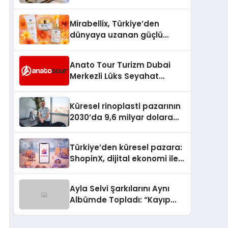
Adım Tadilat Süreci Rehberi
Mirabellix, Türkiye’den
dünyaya uzanan güçlü
büyümesini sürdürüyor
Anato Tour Turizm Dubai
Merkezli Lüks Seyahat
Hizmetleriyle Küresel
Turizmde Öne Çıkıyor
Küresel rinoplasti pazarının
2030’da 9,6 milyar dolara
ulaşması bekleniyor
Türkiye’den küresel pazara:
ShopinX, dijital ekonomi ile
gerçek dünya alışverişini bir
araya getirmeyi hedefliyor
Ayla Selvi Şarkılarını Aynı
Albümde Topladı: “Kayıp
Kasetler 1” 31 Temmuz’da
Yayında