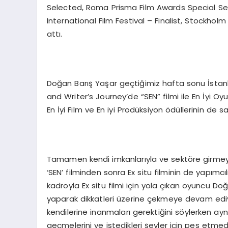
Selected, Roma Prisma Film Awards Special Selec
International Film Festival – Finalist, Stockholm
attı.
Doğan Barış Yaşar geçtiğimiz hafta sonu İstanb
and Writer’s Journey’de “SEN” filmi ile En İyi 
En İyi Film ve En iyi Prodüksiyon ödüllerinin de sa
Tamamen kendi imkanlarıyla ve sektöre girmeye
‘SEN’ filminden sonra Ex situ filminin de yapımcı
kadroyla Ex situ filmi için yola çıkan oyuncu D
yaparak dikkatleri üzerine çekmeye devam ediyo
kendilerine inanmaları gerektiğini söylerken 
geçmelerini ve istedikleri şeyler için pes etm