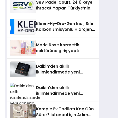
SRV Padel Court, 24 Ülkeye
İhracat Yapan Türkiye’nin
Padel Kortu Üretim Gücü
Kleen-Hy-Dro-Gen Inc., Sıfır
Karbon Emisyonlu Hidrojen
Isıtma Teknolojisinde ISO ve
TSSA Düzenleyici Onaylarını
Marie Rose kozmetik
Aldı
sektörüne giriş yaptı
Daikin’den akıllı
iklimlendirmede yeni
dönem: Madoka Plus
Türkiye’de
Daikin’den akıllı
iklimlendirmede yeni
dönem: Madoka Plus
Türkiye’de
Komple Ev Tadilatı Kaç Gün
Sürer? İstanbul İçin Adım