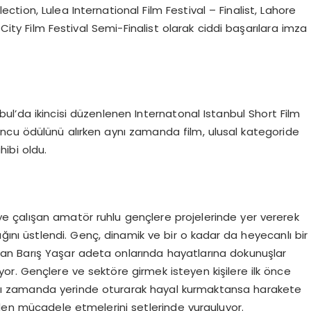
tion, Lulea International Film Festival – Finalist, Lahore
 City Film Festival Semi-Finalist olarak ciddi başarılara imza
ul’da ikincisi düzenlenen Internatonal Istanbul Short Film
Oyuncu ödülünü alırken aynı zamanda film, ulusal kategoride
hibi oldu.
 çalışan amatör ruhlu gençlere projelerinde yer vererek
lığını üstlendi. Genç, dinamik ve bir o kadar da heyecanlı bir
oğan Barış Yaşar adeta onlarında hayatlarına dokunuşlar
r. Gençlere ve sektöre girmek isteyen kişilere ilk önce
aynı zamanda yerinde oturarak hayal kurmaktansa harakete
eden mücadele etmelerini setlerinde vurguluyor.