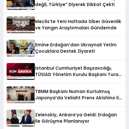
değil, Türkiye” Diyerek Dikkat Çekti
Meclis’te Yeni Haftada Siber Güvenlik
ve Yangın Araştırmaları Gündemde
Emine Erdoğan’dan Ukraynalı Yetim
Çocuklara Destek Ziyareti
İstanbul Cumhuriyet Başsavcılığı,
TÜSİAD Yönetim Kurulu Başkanı Turan
Hakkında Soruşturma Başlattı
TBMM Başkanı Numan Kurtulmuş
Japonya’da Veliaht Prens Akishino ile
Buluştu
Zelenskiy, Ankara’ya Geldi: Erdoğan
ile Görüşme Planlanıyor