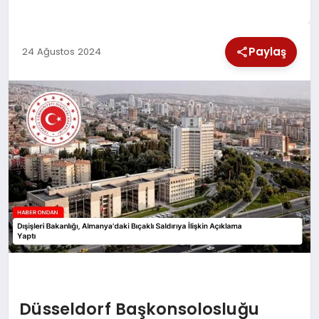
SPOR
Paylaş
24 Ağustos 2024
TEKNOLOJI
YAŞAM
Düsseldorf Başkonsolosluğu