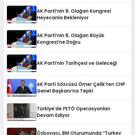
AK Parti’nin 8. Olağan Kongresi
Heyecanla Bekleniyor
AK Parti’nin 8. Olağan Büyük
Kongresi’ne Doğru
AK Parti’nin Tarihçesi ve Geleceği
AK Parti Sözcüsü Ömer Çelik’ten CHP
Genel Başkanı’na Tepki
Türkiye’de FETÖ Operasyonları
Devam Ediyor
Özboyacı, BM Oturumunda “Turkey