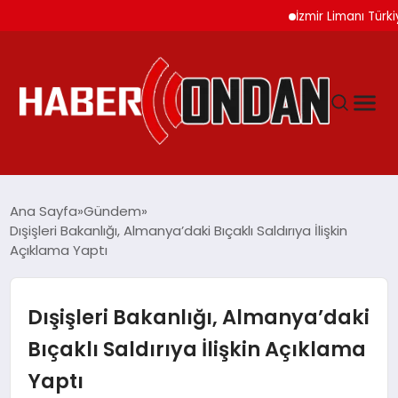
İzmir Limanı Türkiye Va
GÜNDEM
Ana Sayfa
Gündem
Dışişleri Bakanlığı, Almanya’daki Bıçaklı Saldırıya İlişkin
Açıklama Yaptı
SIYASET
DÜNYA
Dışişleri Bakanlığı, Almanya’daki
Bıçaklı Saldırıya İlişkin Açıklama
EKONOMI
Yaptı