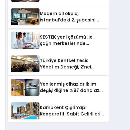
Doğu Kampüsünde
Gerçekleştirildi
Modern dil okulu,
İstanbul’daki 2. şubesini
açıyor
SESTEK yeni çözümü ile,
çağrı merkezlerinde
kapasite planlama
verimliliğini 4 kat artırıyor
Türkiye Kentsel Tesis
Yönetim Derneği, 2’nci
Yönetim Kurulu Çalışma
Kampı düzenlendi
Yenilenmiş cihazlar iklim
değişikliğine %87 daha az
katıda bulunuyor
Kamukent Çiğli Yapı
Kooperatifi Sabit Gelirlileri
Hayallerindeki Eve
Kavuşturacak