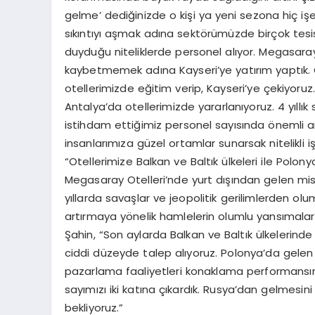
gelme’ dediğinizde o kişi ya yeni sezona hiç işe
sıkıntıyı aşmak adına sektörümüzde birçok tesi
duyduğu niteliklerde personel alıyor. Megasaray
kaybetmemek adına Kayseri’ye yatırım yaptık. Ç
otellerimizde eğitim verip, Kayseri’ye çekiyor
Antalya’da otellerimizde yararlanıyoruz. 4 yıll
istihdam ettiğimiz personel sayısında önemli art
insanlarımıza güzel ortamlar sunarsak nitelikli
“Otellerimize Balkan ve Baltık ülkeleri ile Polony
Megasaray Otelleri’nde yurt dışından gelen mi
yıllarda savaşlar ve jeopolitik gerilimlerden olum
artırmaya yönelik hamlelerin olumlu yansımalarını
Şahin, “Son aylarda Balkan ve Baltık ülkelerind
ciddi düzeyde talep alıyoruz. Polonya’da gelen t
pazarlama faaliyetleri konaklama performansımı
sayımızı iki katına çıkardık. Rusya’dan gelmesin
bekliyoruz.”