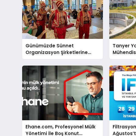
Günümüzde Sünnet
Tanyer Y
Organizasyon Şirketlerine
Mühendis
Neden İhtiyaç Duyulur?
Büyüttü
Ehane.com, Profesyonel Mülk
Filtrasyo
Yönetimi İle Boş Konut
Ağustos’t