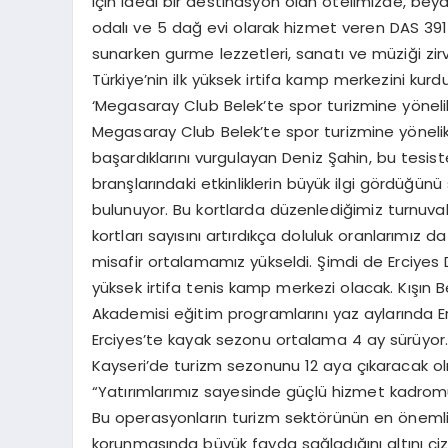
için ideal bir destinasyon olan otelimizde, bey
odalı ve 5 dağ evi olarak hizmet veren DAS 3917
sunarken gurme lezzetleri, sanatı ve müziği zirv
Türkiye’nin ilk yüksek irtifa kamp merkezini kurd
‘Megasaray Club Belek’te spor turizmine yönelik 
Megasaray Club Belek’te spor turizmine yönelik
başardıklarını vurgulayan Deniz Şahin, bu tesist
branşlarındaki etkinliklerin büyük ilgi gördüğünü
bulunuyor. Bu kortlarda düzenlediğimiz turnuval
kortları sayısını artırdıkça doluluk oranlarımız 
misafir ortalamamız yükseldi. Şimdi de Erciyes Da
yüksek irtifa tenis kamp merkezi olacak. Kışın 
Akademisi eğitim programlarını yaz aylarında Erc
Erciyes’te kayak sezonu ortalama 4 ay sürüyor.
Kayseri’de turizm sezonunu 12 aya çıkaracak ol
“Yatırımlarımız sayesinde güçlü hizmet kadrom
Bu operasyonların turizm sektörünün en önemli s
korunmasında büyük fayda sağladığını altını çizen