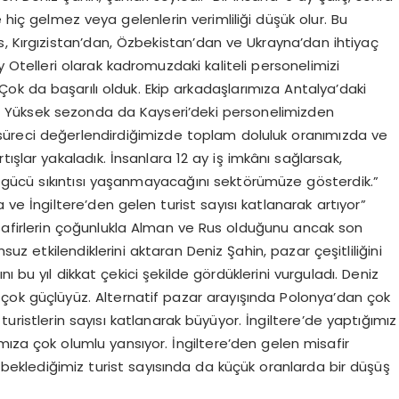
 hiç gelmez veya gelenlerin verimliliği düşük olur. Bu
s, Kırgızistan’dan, Özbekistan’dan ve Ukrayna’dan ihtiyaç
 Otelleri olarak kadromuzdaki kaliteli personelimizi
ok da başarılı olduk. Ekip arkadaşlarımıza Antalya’daki
uz. Yüksek sezonda da Kayseri’deki personelimizden
ık süreci değerlendirdiğimizde toplam doluluk oranımızda ve
ışlar yakaladık. İnsanlara 12 ay iş imkânı sağlarsak,
 işgücü sıkıntısı yaşanmayacağını sektörümüze gösterdik.”
a ve İngiltere’den gelen turist sayısı katlanarak artıyor”
safirlerin çoğunlukla Alman ve Rus olduğunu ancak son
suz etkilendiklerini aktaran Deniz Şahin, pazar çeşitliliğini
 bu yıl dikkat çekici şekilde gördüklerini vurguladı. Deniz
e çok güçlüyüz. Alternatif pazar arayışında Polonya’dan çok
uristlerin sayısı katlanarak büyüyor. İngiltere’de yaptığımız
za çok olumlu yansıyor. İngiltere’den gelen misafir
i beklediğimiz turist sayısında da küçük oranlarda bir düşüş