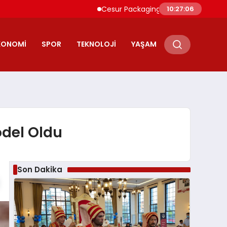
Cesur Packaging, Mısır’daki Üretim Üssünü
10:27:07
KONOMI
SPOR
TEKNOLOJI
YAŞAM
odel Oldu
Son Dakika