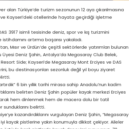
er alan Türkiye’de turizm sezonunun 12 aya çıkarılmasına
a ve Kayseri’deki otellerinde hayata geçirdiği işletme
AS 3917 isimli tesisinde deniz, spor ve kış turizmini
ve istihdamını artırma başarısı yakaladı.
an, Mısır ve Ürdün’de çeşitli sektörlerde yatırımları bulunan
lu Üyesi Deniz Şahin, Antalya’da Megasaray Club Belek,
sort Side; Kayseri’de Megasaray Mont Erciyes ve DAS
ini, bu destinasyonları sezonluk değil yıl boyu ziyaret
irtti.
artırdık” 6 bin yıllık tarihi mirasa sahip Anadolu’nun kadim
aptıklarını belirten Deniz Şahin popüler kayak merkezi Erciyes
sunarak hem dinlenmek hem de macera dolu bir tatil
 sunduklarını belirtti.
kiye’ye kazandırdıklarını vurgulayan Deniz Şahin, “Megasaray
yi kayak pistlerine yakın konumuyla dikkat çekiyor. Aileler