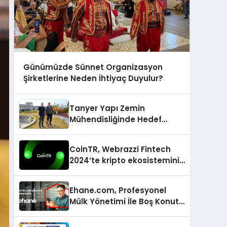
Günümüzde Sünnet Organizasyon
Şirketlerine Neden İhtiyaç Duyulur?
Tanyer Yapı Zemin
Mühendisliğinde Hedef
Büyüttü
CoinTR, Webrazzi Fintech
2024’te kripto ekosisteminin
tanınan isimlerini
ağırlayacak
Ehane.com, Profesyonel
Mülk Yönetimi İle Boş Konut
Stokunu Eritecek