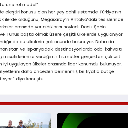
törüne rol model”
de eleştiri konusu olan her şey dahil sistemde Türkiye’nin
çok ilerde olduğunu, Megasaray’ın Antalya’daki tesislerinde
alar arasında yer aldıklarını söyledi. Deniz Şahin,
r ve Tunus başta olmak üzere çeşitli ülkelerde uygulanıyor.
andığında bu ülkelerin çok önünde bulunuyor. Daha da
unanistan ve İspanya’daki destinasyonlarda oda-kahvaltı
ariç misafirlerimize verdiğimiz hizmetler gerçekten çok üst
en iyi uygulayan ülkeler arasında lider konumdu bulunuyor.
aliyetlerini daha önceden belirlenmiş bir fiyatla bütçe
ırıyor.” diye konuştu.