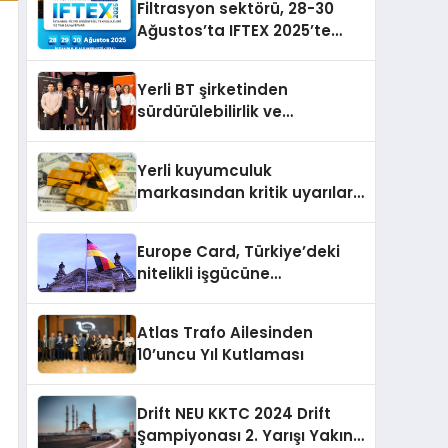
Filtrasyon sektörü, 28-30
Ağustos’ta IFTEX 2025’te
buluşacak
Yerli BT şirketinden
sürdürülebilirlik ve
dijitalleşme odaklı özel
etkinlik
Yerli kuyumculuk
markasından kritik uyarılar:
Doğru seçim yatırımınızı
şekillendirir
Europe Card, Türkiye’deki
nitelikli işgücüne
Almanya’da kariyer fırsatı
sununuyor
Atlas Trafo Ailesinden
10’uncu Yıl Kutlaması
Drift NEU KKTC 2024 Drift
Şampiyonası 2. Yarışı Yakın