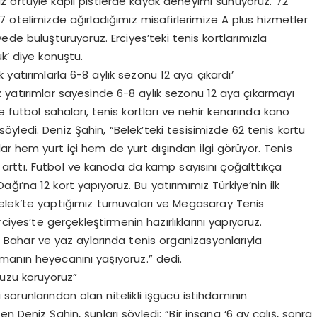
az örtüyle kaplı pistlerde kayak deneyimi sunuyoruz. 72
 otelimizde ağırladığımız misafirlerimize A plus hizmetler
ede buluşturuyoruz. Erciyes’teki tenis kortlarımızla
uk’ diye konuştu.
yatırımlarla 6-8 aylık sezonu 12 aya çıkardı’
 yatırımlar sayesinde 6-8 aylık sezonu 12 aya çıkarmayı
e futbol sahaları, tenis kortları ve nehir kenarında kano
 söyledi. Deniz Şahin, “Belek’teki tesisimizde 62 tenis kortu
ar hem yurt içi hem de yurt dışından ilgi görüyor. Tenis
da arttı. Futbol ve kanoda da kamp sayısını çoğalttıkça
ğı’na 12 kort yapıyoruz. Bu yatırımımız Türkiye’nin ilk
Belek’te yaptığımız turnuvaları ve Megasaray Tenis
iyes’te gerçekleştirmenin hazırlıklarını yapıyoruz.
 Bahar ve yaz aylarında tenis organizasyonlarıyla
manın heyecanını yaşıyoruz.” dedi.
uzu koruyoruz”
orunlarından olan nitelikli işgücü istihdamının
 Deniz Şahin, şunları söyledi: “Bir insana ‘6 ay çalış, sonra