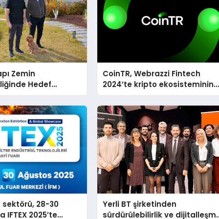
apı Zemin
CoinTR, Webrazzi Fintech
liğinde Hedef
2024’te kripto ekosisteminin
tanınan isimlerini ağırlayaca
n sektörü, 28-30
Yerli BT şirketinden
a IFTEX 2025’te
sürdürülebilirlik ve dijitalleşm