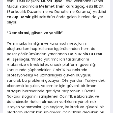
eski TCMB Başkanı
Murat Uysal
, eski Vakıfbank Genel
Müdür Yardımcısı
Mehmet Emin Karaa
ğ
a
ç
, eski BDDK
(Bankacılık Düzenleme ve Denetleme Kurumu) yetkilisi
Yakup Demir
gibi sektörün önde gelen isimleri de yer
alıyor.
“
Demokrasi, g
ü
ven ve yenilik
”
Yeni marka kimliğini ve kurumsal mesajlarını
oluştururken hep kullanıcı içgörülerinden hem de
pazar görünümünden yararlanan
CoinTR’nin CEO’su
Ali E
ş
elio
ğ
lu
, “Kripto yatırımcıları tasarruflarını
maksimize etmek ister, ancak platform güvenliği
konusunda şüphecidirler. CoinTR bu noktada
profesyonelliği ve uzmanlığıyla güven duygusu
sunarak bu problemi çözüyor. Öte yandan Türkiye’deki
ekonomik koşullar, yatırımlar için güvenli bir liman
arayışını beraberinde getiriyor. ‘Kriptonun Güvenli
Noktası’ sloganını sahiplenen CoinTR, istikrarsızlık ve
dolandırıcılık riskleri olmadan varlıklarını yönetmek
isteyen yatırımcılar için sağlam, istikrarlı ve güvenli bir
platform olarak konumlanıyor. CoinTR’nin değişken bir