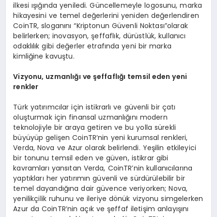
ilkesi ışığında yeniledi. Güncellemeyle logosunu, marka
hikayesini ve temel değerlerini yeniden değerlendiren
CoinTR, sloganını “Kriptonun Güvenli Noktası”olarak
belirlerken; inovasyon, şeffaflık, dürüstlük, kullanıcı
odaklılık gibi değerler etrafında yeni bir marka
kimliğine kavuştu.
Vizyonu, uzmanl
ığı ve ş
effafl
ığı
temsil eden yeni
renkler
Türk yatırımcılar için istikrarlı ve güvenli bir çatı
oluşturmak için finansal uzmanlığını modern
teknolojiyle bir araya getiren ve bu yolla sürekli
büyüyüp gelişen CoinTR’nin yeni kurumsal renkleri,
Verda, Nova ve Azur olarak belirlendi. Yeşilin etkileyici
bir tonunu temsil eden ve güven, istikrar gibi
kavramları yansıtan Verda, CoinTR’nin kullanıcılarına
yaptıkları her yatırımın güvenli ve sürdürülebilir bir
temel dayandığına dair güvence veriyorken; Nova,
yenilikçilik ruhunu ve ileriye dönük vizyonu simgelerken
Azur da CoinTR’nin açık ve şeffaf iletişim anlayışını