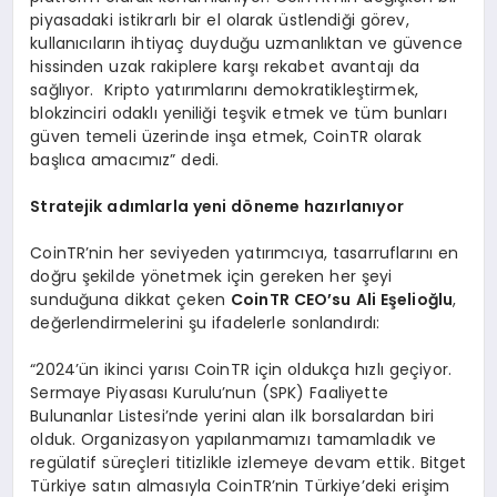
piyasadaki istikrarlı bir el olarak üstlendiği görev,
kullanıcıların ihtiyaç duyduğu uzmanlıktan ve güvence
hissinden uzak rakiplere karşı rekabet avantajı da
sağlıyor. Kripto yatırımlarını demokratikleştirmek,
blokzinciri odaklı yeniliği teşvik etmek ve tüm bunları
güven temeli üzerinde inşa etmek, CoinTR olarak
başlıca amacımız” dedi.
Stratejik ad
ı
mlarla yeni d
ö
neme haz
ı
rlan
ı
yor
CoinTR’nin her seviyeden yatırımcıya, tasarruflarını en
doğru şekilde yönetmek için gereken her şeyi
sunduğuna dikkat çeken
CoinTR CEO’su Ali E
ş
elio
ğ
lu
,
değerlendirmelerini şu ifadelerle sonlandırdı:
“2024’ün ikinci yarısı CoinTR için oldukça hızlı geçiyor.
Sermaye Piyasası Kurulu’nun (SPK) Faaliyette
Bulunanlar Listesi’nde yerini alan ilk borsalardan biri
olduk. Organizasyon yapılanmamızı tamamladık ve
regülatif süreçleri titizlikle izlemeye devam ettik. Bitget
Türkiye satın almasıyla CoinTR’nin Türkiye’deki erişim