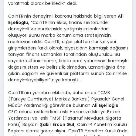
yaratmak olarak belirledik” dedi.
CoinTR’nin deneyimli kadrosu hakkında bilgi veren
Ali
E
ş
elio
ğ
lu,
“CoinTR’nin ekibi, finans sektöründe
deneyimli ve bürokraside yetişmiş insanlardan
oluşuyor. Bunu marka konumlama stratejimizin
merkezine aldık. CoinTR, diğer platformlar ve yeni
girişimlerden farklı olarak, piyasaların karmaşık doğasını
tanıyan finans uzmanları tarafından oluşturuldu. Bu
sayede kullanıcılarımız, kripto para yatırımının karmaşık
doğasını stres ve belirsizlik olmadan, uzmanlığıyla öne
çıkan, sağlam ve güvenli bir platform sunan CoinTR ile
deneyimleyebiliyor” diye konuştu.
CoinTR’nin yönetim ekibinde, daha önce TCMB
(Türkiye Cumhuriyet Merkez Bankası) Piyasalar Genel
Müdür Yardımcılığı görevinde bulunan
Ali E
ş
elio
ğ
lu
CEO rolünü üstlenirken, eski Hazine ve Maliye Bakan
Yardımcısı ve eski TMSF (Tasarruf Mevduatı Sigorta
Fonu) Başkanı
Ş
akir Ercan G
ü
l,
CoinTR Yönetim Kurulu
Başkanı olarak görev alıyor. CoinTR Yönetim Kurulu’nda