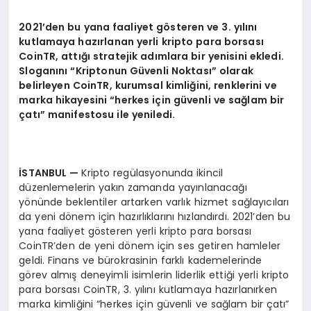
2021’
den bu yana faaliyet g
ö
steren ve 3. y
ı
l
ı
n
ı
kutlamaya haz
ı
rlanan yerli kripto para borsas
ı
CoinTR, attığı
stratejik ad
ı
mlara bir yenisini ekledi.
Slogan
ı
n
ı “
Kriptonun G
ü
venli Noktas
ı”
olarak
belirleyen CoinTR, kurumsal kimli
ğ
ini, renklerini ve
marka hikayesini
“
herkes i
ç
in g
ü
venli ve sa
ğ
lam bir
ç
at
ı”
manifestosu ile yeniledi.
İ
STANBUL
—
Kripto regülasyonunda ikincil
düzenlemelerin yakın zamanda yayınlanacağı
yönünde beklentiler artarken varlık hizmet sağlayıcıları
da yeni dönem için hazırlıklarını hızlandırdı. 2021’den bu
yana faaliyet gösteren yerli kripto para borsası
CoinTR’den de yeni dönem için ses getiren hamleler
geldi. Finans ve bürokrasinin farklı kademelerinde
görev almış deneyimli isimlerin liderlik ettiği yerli kripto
para borsası CoinTR, 3. yılını kutlamaya hazırlanırken
marka kimliğini “herkes için güvenli ve sağlam bir çatı”