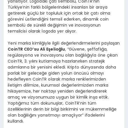
yansıtıyor. Logodaki çatı sembolü, CoinTR’nin
Türkiye’nin farklı bölgelerindeki insanları bir araya
getirerek güçlü bir topluluk için ortak bir çatı olma
görevini üstlendiğini temsil ederken, dinamik coin
sembolü de sürekli değişimin ve inovasyonun
temsilcisi olarak logoda yer alıyor.
Yeni marka kimliğiyle ilgili değerlendirmelerini paylaşan
CoinTR CEO’
su Ali E
ş
elio
ğ
lu
, “Güvene, şeffaflığa,
regülasyona ve inovasyonu olan bağlılığıyla öne çıkan
CoinTR, 3. yılını kutlamaya hazırlanırken stratejik
adımlarına bir yenisini ekledi. Kripto dünyasında daha
parlak bir geleceğe giden yolun öncüsü olmayı
hedefleyen CoinTR olarak marka renklerimizden
iletişim dilimize, kurumsal değerlerimizden marka
hikayemize, her noktayı yeniden değerlendirerek
amaç ve vizyonumuza uygun bir kimlik inşa ettik.
Yaptığımız tüm dokunuşlar, CoinTR’nin tüm
özelliklerinin derin bir bilgi birikimini ve mükemmelliğe
olan bağlılığını yansıtmayı amaçlıyor” ifadelerini
kullandı.