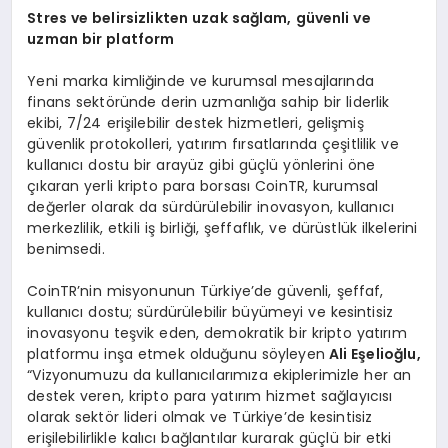
Stres ve belirsizlikten uzak sa
ğ
lam, g
ü
venli ve
uzman bir platform
Yeni marka kimliğinde ve kurumsal mesajlarında
finans sektöründe derin uzmanlığa sahip bir liderlik
ekibi, 7/24 erişilebilir destek hizmetleri, gelişmiş
güvenlik protokolleri, yatırım fırsatlarında çeşitlilik ve
kullanıcı dostu bir arayüz gibi güçlü yönlerini öne
çıkaran yerli kripto para borsası CoinTR, kurumsal
değerler olarak da sürdürülebilir inovasyon, kullanıcı
merkezlilik, etkili iş birliği, şeffaflık, ve dürüstlük ilkelerini
benimsedi.
CoinTR’nin misyonunun Türkiye’de güvenli, şeffaf,
kullanıcı dostu; sürdürülebilir büyümeyi ve kesintisiz
inovasyonu teşvik eden, demokratik bir kripto yatırım
platformu inşa etmek olduğunu söyleyen
Ali E
ş
elio
ğ
lu,
“Vizyonumuzu da kullanıcılarımıza ekiplerimizle her an
destek veren, kripto para yatırım hizmet sağlayıcısı
olarak sektör lideri olmak ve Türkiye’de kesintisiz
erişilebilirlikle kalıcı bağlantılar kurarak güçlü bir etki