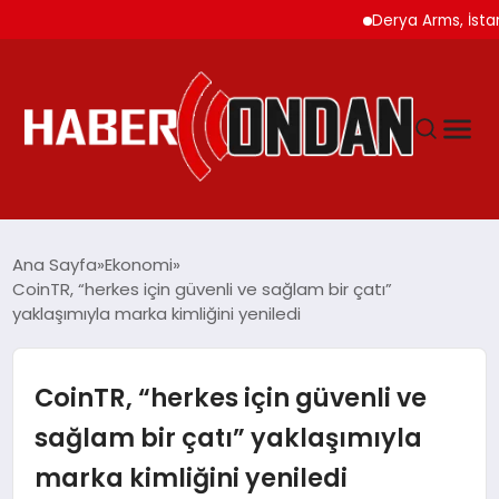
Derya Arms, İstanbul Pro
GÜNDEM
Ana Sayfa
Ekonomi
CoinTR, “herkes için güvenli ve sağlam bir çatı”
yaklaşımıyla marka kimliğini yeniledi
SIYASET
DÜNYA
CoinTR, “herkes için güvenli ve
sağlam bir çatı” yaklaşımıyla
EKONOMI
marka kimliğini yeniledi