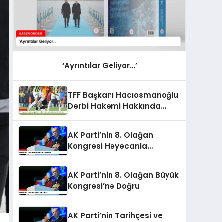
‘Ayrıntılar Geliyor…’
TFF Başkanı Hacıosmanoğlu
Derbi Hakemi Hakkında
Açıklamalarda Bulundu
AK Parti’nin 8. Olağan
Kongresi Heyecanla
Bekleniyor
AK Parti’nin 8. Olağan Büyük
Kongresi’ne Doğru
AK Parti’nin Tarihçesi ve