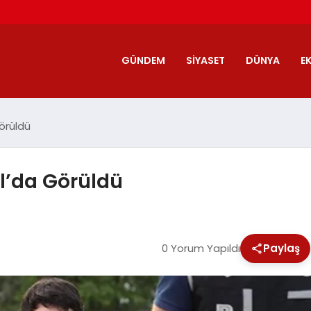
GÜNDEM
SIYASET
DÜNYA
E
Görüldü
al’da Görüldü
0 Yorum Yapıldı
Paylaş