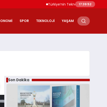
Türkiye’nin Teknoloji Odaklı İhracatı 56 Mil
17:39:53
KONOMI
SPOR
TEKNOLOJI
YAŞAM
Son Dakika