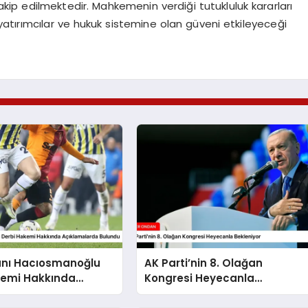
kip edilmektedir. Mahkemenin verdiği tutukluluk kararları
i yatırımcılar ve hukuk sistemine olan güveni etkileyeceği
anı Hacıosmanoğlu
AK Parti’nin 8. Olağan
kemi Hakkında
Kongresi Heyecanla
larda Bulundu
Bekleniyor