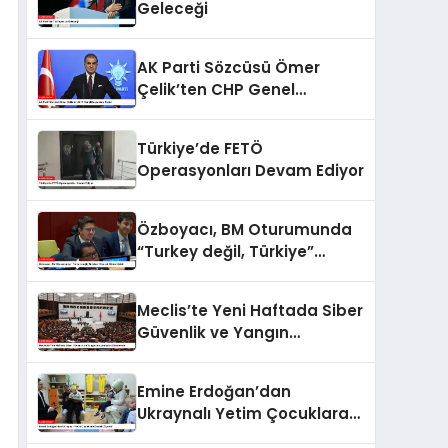
Geleceği
AK Parti Sözcüsü Ömer
Çelik’ten CHP Genel
Başkanı’na Tepki
Türkiye’de FETÖ
Operasyonları Devam Ediyor
Özboyacı, BM Oturumunda
“Turkey değil, Türkiye”
Diyerek Dikkat Çekti
Meclis’te Yeni Haftada Siber
Güvenlik ve Yangın
Araştırmaları Gündemde
Emine Erdoğan’dan
Ukraynalı Yetim Çocuklara
Destek Ziyareti