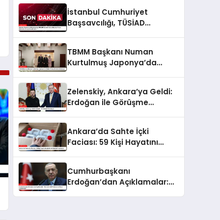
İstanbul Cumhuriyet
Başsavcılığı, TÜSİAD
Yönetim Kurulu Başkanı
Turan Hakkında Soruşturma
TBMM Başkanı Numan
Başlattı
Kurtulmuş Japonya’da
Veliaht Prens Akishino ile
Buluştu
Zelenskiy, Ankara’ya Geldi:
Erdoğan ile Görüşme
Planlanıyor
Ankara’da Sahte İçki
Faciası: 59 Kişi Hayatını
Kaybetti, 28 Şüpheli
Tutuklandı
Cumhurbaşkanı
Erdoğan’dan Açıklamalar:
“Balıkesir’deki Patlama ve
Siyasi Açıklamalar”