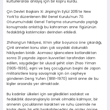
kültürlerarası anlayış için bir köprü kurdu.
Çin Devlet Başkanı Xi Jinping’in Eylül 2015’te New
York’ta düzenlenen BM Genel Kurulu’nun 70.
Oturumu’ndaki Genel Tartışma oturumunda yaptığı
konuşmada anlattığı bu kahraman anne figürünün
fedakârlığı katılımcıları derinden etkiledi.
Zhihong’un hikâyesi, Xi’nin yıllar boyunca öne çıkardığı,
Çinli anneleri konu alan çok sayıdaki dokunaklı
hikâyeden biridir. Acımasız işkencelere katlandıktan
sonra 31 yaşında Japon kuvvetleri tarafından idam
edilen, saygıdeğer bir ulusal şehit olan Zhao Yiman
(1905–1936), eşini ve beş çocuğunun beşini de Japon
militaristlere karşı savaşmak için ön cepheye
gönderen Deng Yufen (1891–1970) isimli anne de bu
kişiler arasında yer almaktadır.
Bu kadınlar ülkeleri için sergiledikleri sadakat ve
fedakârlık davranışlarıyla örnek olmakla kalmıyor, bir
annenin çocuklarının karakteri ve ruhu üzerinde ne
kadar derin bir etki bırakabileceğini de gözler önüne