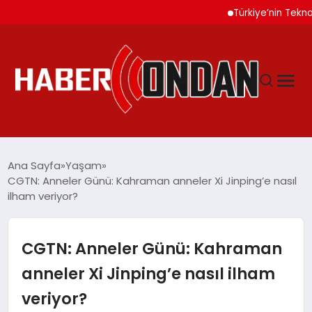
Türkiye’nin Teknoloji Oda
GÜNDEM
Ana Sayfa
Yaşam
CGTN: Anneler Günü: Kahraman anneler Xi Jinping’e nasıl
ilham veriyor?
SIYASET
DÜNYA
CGTN: Anneler Günü: Kahraman
anneler Xi Jinping’e nasıl ilham
EKONOMI
veriyor?