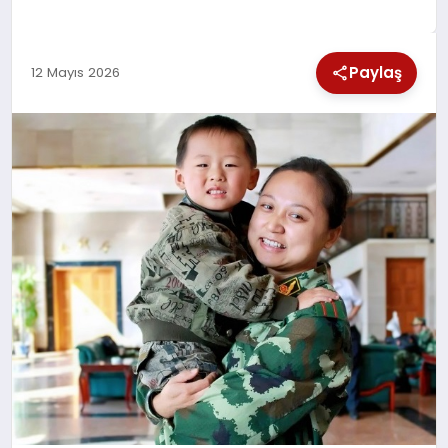
SPOR
Paylaş
12 Mayıs 2026
TEKNOLOJI
YAŞAM