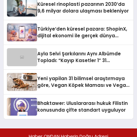
Küresel rinoplasti pazarının 2030’da
9,6 milyar dolara ulaşması bekleniyor
Türkiye’den küresel pazara: ShopinX,
dijital ekonomi ile gerçek dünya
alışverişini bir araya getirmeyi
hedefliyor
Ayla Selvi Şarkılarını Aynı Albümde
Topladı: “Kayıp Kasetler 1” 31
Temmuz’da Yayında
Yeni yapilan 31 bilimsel araştırmaya
göre, Vegan Köpek Maması ve Vegan
Kedi Mamasının İyi Sindirildiğini
Ortaya Koydu
Bhaktawer: Uluslararası hukuk Filistin
konusunda çifte standart uyguluyor
Haber ONDAN Haberin Doğru Adresi