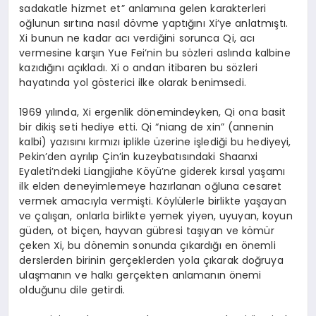
sadakatle hizmet et” anlamına gelen karakterleri
oğlunun sırtına nasıl dövme yaptığını Xi’ye anlatmıştı.
Xi bunun ne kadar acı verdiğini sorunca Qi, acı
vermesine karşın Yue Fei’nin bu sözleri aslında kalbine
kazıdığını açıkladı. Xi o andan itibaren bu sözleri
hayatında yol gösterici ilke olarak benimsedi.
1969 yılında, Xi ergenlik dönemindeyken, Qi ona basit
bir dikiş seti hediye etti. Qi “niang de xin” (annenin
kalbi) yazısını kırmızı iplikle üzerine işlediği bu hediyeyi,
Pekin’den ayrılıp Çin’in kuzeybatısındaki Shaanxi
Eyaleti’ndeki Liangjiahe Köyü’ne giderek kırsal yaşamı
ilk elden deneyimlemeye hazırlanan oğluna cesaret
vermek amacıyla vermişti. Köylülerle birlikte yaşayan
ve çalışan, onlarla birlikte yemek yiyen, uyuyan, koyun
güden, ot biçen, hayvan gübresi taşıyan ve kömür
çeken Xi, bu dönemin sonunda çıkardığı en önemli
derslerden birinin gerçeklerden yola çıkarak doğruya
ulaşmanın ve halkı gerçekten anlamanın önemi
olduğunu dile getirdi.