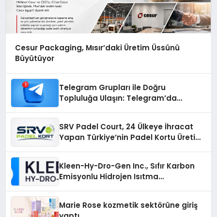
Cesur Packaging, Mısır’daki Üretim Üssünü
Büyütüyor
Telegram Grupları ile Doğru
Topluluğa Ulaşın: Telegram’da
Aradığınız Topluluğa Daha Hızlı Ulaşın
SRV Padel Court, 24 Ülkeye İhracat
Yapan Türkiye’nin Padel Kortu Üretim
Gücü
Kleen-Hy-Dro-Gen Inc., Sıfır Karbon
Emisyonlu Hidrojen Isıtma
Teknolojisinde ISO ve TSSA
Düzenleyici Onaylarını Aldı
Marie Rose kozmetik sektörüne giriş
yaptı