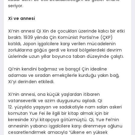
seriyor.
Xi ve annesi
Xi’nin annesi Qi Xin de çocukları üzerinde kalıcı bir etki
bıraktı. 1939 yılında Çin Komünist Partisi’ne (ÇKP)
katıldı, Japon işgalcilere karşı verilen mücadelenin
zorluklarına göğüs gerdi ve kırsal bölgelerdeki devrim
üslerinde uzun yıllar boyunca taban düzeyinde çalıştı.
Qi’nin kendini bağımsız ve barışçıl Çin idealine
adaması ve sıradan emekçilerle kurduğu yakın bağ,
Xi’yi derinden etkiledi.
Xi’nin annesi, ona küçük yaşlardan itibaren
vatanseverlik ve azim duygusunu aşıladı. Qi
12. yüzyılda yaşayan ve sadakatiyle nam salan askeri
komutan Yue Fei ile ilgili bir kitap almak için bir
keresinde Xi’yi kitapçıya götürmüştü. Qi, Yue Fei’nin
annesinin yabancı işgalcilere karşı direnmeye oğlunu
cesaretlendirmek amacıyla “ülkene en yüksek