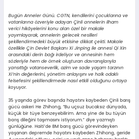
Bugün Anneler Günü. CGTN, kendilerini çocuklarına ve
vatanlarına özveriyle adayan Çinli annelerin ilham
verici hikâyelerini konu alan özel bir makale
yayımlayarak, annelerin gelecek nesilleri
şekillendirmedeki büyük etkisine dikkat çekti. Makale
özellikle Çin Devlet Başkanı Xi Jinping ile annesi Qi Xin
arasındaki derin bağı irdeliyor ve annesinin hem
sözleriyle hem de örnek oluşturan davranışlarıyla
yansıttığı vatanseverlik, azim ve sade yaşam tarzının
Xi’nin değerlerini, yönetim anlayışını ve halk odaklı
felsefesini şekillendirmede nasıl etkili olduğunu ortaya
koyuyor.
35 yaşında görev başında hayatını kaybeden Çinli barış
gücü askeri He Zhihong, “Bu uçsuz bucaksız dünyada,
küçük bir tüye benzeyebilirim. Ama yine de bu tüyün
barış dileğini taşımasını istiyorum.” diye yazmıştı
günlüğüne. Haiti’de BM barış gücü görevindeyken
yaşanan depremde hayatını kaybeden Zhihong, geride