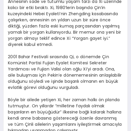
Annesinin sade ve tutumlu yaşam tarzı da Xi üzerinde
kalıcı bir etki bıraktı. Xi, 1980’lerin başında Çin’in
kuzeyindeki Hebei Eyaleti’nin Zhengding kasabasında
çalışırken, annesinin on yıldan uzun bir süre önce
diktiği, yüzden fazla eski kumaş parçasından yapılmış
yamalı bir yorgan kullanıyordu. Bir memur ona yeni bir
yorgan almayı teklif edince Xi “Yorgan gayet iyi.”
diyerek kabul etmedi.
2001 Bahar Festivali sırasında Qi, o dönemde Çin
Komünist Partisi Fujian Eyalet Komitesi Sekreter
Yardımcısı ve Fujian Valisi olan oğlu Xi’yi aradı. Ona,
aile buluşması için Pekin’e dönememesinin anlaşılabilir
olduğunu söyledi ve işinde başarılı olmanın en büyük
evlatlık görevi olduğunu vurguladı.
Böyle bir ailede yetişen Xi, her zaman halkı ön planda
tutmuştur. On yıllardır “milletine faydalı olmak
başarıların en büyüğüdür” ilkesine bağlı kalarak halkına
kendi anne babasına göstereceği özenle davranmış
ve tüm Çinli ailelerin yaşamlarını iyileştirmek amacıyla
bıkmadan usanmadan çalışmıştır.