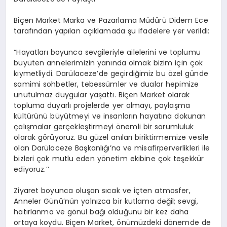
Biçen Market
Marka ve Pazarlama Müdürü Didem Ece
tarafından yapılan açıklamada şu ifadelere yer verildi:
“Hayatları boyunca sevgileriyle ailelerini ve toplumu
büyüten annelerimizin yanında olmak bizim için çok
kıymetliydi. Darülaceze’de geçirdiğimiz bu özel günde
samimi sohbetler, tebessümler ve dualar hepimize
unutulmaz duygular yaşattı. Biçen Market olarak
topluma duyarlı projelerde yer almayı, paylaşma
kültürünü büyütmeyi ve insanların hayatına dokunan
çalışmalar gerçekleştirmeyi önemli bir sorumluluk
olarak görüyoruz.
Bu güzel anıları biriktirmemize vesile
olan Darülaceze Başkanlığı’na ve misafirperverlikleri ile
bizleri çok mutlu eden yönetim ekibine çok teşekkür
ediyoruz.’’
Ziyaret boyunca oluşan sıcak ve içten atmosfer,
Anneler Günü’nün yalnızca bir kutlama değil; sevgi,
hatırlanma ve gönül bağı olduğunu bir kez daha
ortaya koydu. Biçen Market, önümüzdeki dönemde de