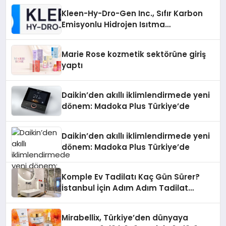
Kleen-Hy-Dro-Gen Inc., Sıfır Karbon
Emisyonlu Hidrojen Isıtma
Teknolojisinde ISO ve TSSA
Düzenleyici Onaylarını Aldı
Marie Rose kozmetik sektörüne giriş
yaptı
Daikin’den akıllı iklimlendirmede yeni
dönem: Madoka Plus Türkiye’de
Daikin’den akıllı iklimlendirmede yeni
dönem: Madoka Plus Türkiye’de
Komple Ev Tadilatı Kaç Gün Sürer?
İstanbul İçin Adım Adım Tadilat
Süreci Rehberi
Mirabellix, Türkiye’den dünyaya