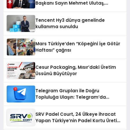
Başkanı Sayın Mehmet Ulutaş,
ekonomiye dair yaptığı açıklamada
şunları kaydetti:
Tencent Hy3 dünya genelinde
kullanıma sunuldu
Mars Türkiye’den “Köpeğini İşe Götür
Haftası” çağrısı
Cesur Packaging, Mısır’daki Üretim
Üssünü Büyütüyor
Telegram Grupları ile Doğru
Topluluğa Ulaşın: Telegram’da
Aradığınız Topluluğa Daha Hızlı Ulaşın
SRV Padel Court, 24 Ülkeye İhracat
Yapan Türkiye’nin Padel Kortu Üretim
Gücü