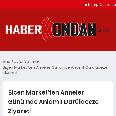
Trump Ceuta’daki Göçmen 
GÜNDEM
Ana Sayfa
Yaşam
Biçen Market’ten Anneler Günü’nde Anlamlı Darülaceze
Ziyareti
SIYASET
DÜNYA
Biçen Market’ten Anneler
Günü’nde Anlamlı Darülaceze
EKONOMI
Ziyareti