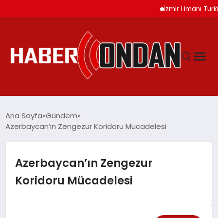
İzmir Limanı Türkiye V
GÜNDEM
Ana Sayfa
Gündem
Azerbaycan’ın Zengezur Koridoru Mücadelesi
SIYASET
Azerbaycan’ın Zengezur
DÜNYA
Koridoru Mücadelesi
EKONOMI