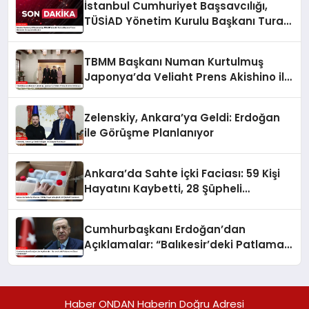
İstanbul Cumhuriyet Başsavcılığı,
TÜSİAD Yönetim Kurulu Başkanı Turan
Hakkında Soruşturma Başlattı
TBMM Başkanı Numan Kurtulmuş
Japonya’da Veliaht Prens Akishino ile
Buluştu
Zelenskiy, Ankara’ya Geldi: Erdoğan
ile Görüşme Planlanıyor
Ankara’da Sahte İçki Faciası: 59 Kişi
Hayatını Kaybetti, 28 Şüpheli
Tutuklandı
Cumhurbaşkanı Erdoğan’dan
Açıklamalar: “Balıkesir’deki Patlama
ve Siyasi Açıklamalar”
Haber ONDAN Haberin Doğru Adresi