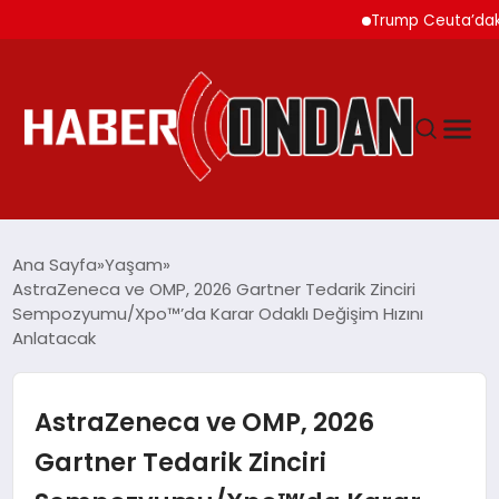
Trump Ceuta’daki Göçmen
GÜNDEM
Ana Sayfa
Yaşam
AstraZeneca ve OMP, 2026 Gartner Tedarik Zinciri
Sempozyumu/Xpo™’da Karar Odaklı Değişim Hızını
SIYASET
Anlatacak
DÜNYA
AstraZeneca ve OMP, 2026
EKONOMI
Gartner Tedarik Zinciri