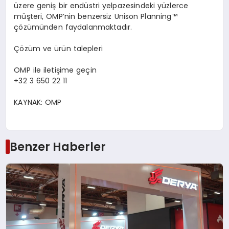
ü
zere geni
ş
bir end
ü
stri yelpazesindeki y
ü
zlerce
m
üş
teri, OMP
’
nin benzersiz Unison Planning
™
çö
z
ü
m
ü
nden faydalanmaktad
ı
r.
Çö
z
ü
m ve
ü
r
ü
n talepleri
OMP ile ileti
ş
ime ge
ç
in
+32 3 650 22 11
KAYNAK:
OMP
Benzer Haberler