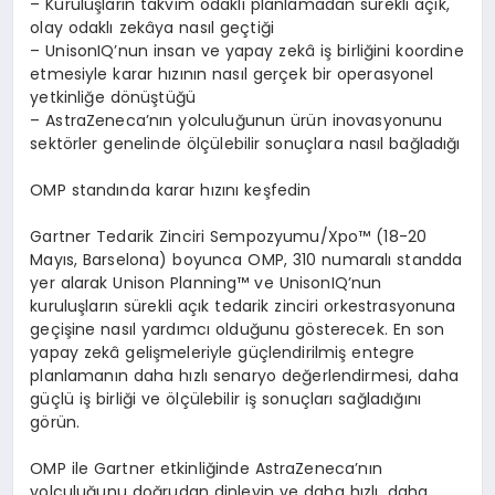
–
Kurulu
ş
lar
ı
n takvim odakl
ı
planlamadan s
ü
rekli a
çı
k,
olay odakl
ı
zek
â
ya nas
ı
l ge
ç
ti
ğ
i
–
UnisonIQ
’
nun insan ve yapay zek
â
i
ş
birli
ğ
ini koordine
etmesiyle karar h
ı
z
ı
n
ı
n nas
ı
l ger
ç
ek bir operasyonel
yetkinli
ğ
e d
ö
n
üş
t
üğü
–
AstraZeneca
’
n
ı
n yolculu
ğ
unun
ü
r
ü
n inovasyonunu
sekt
ö
rler genelinde
ö
l
çü
lebilir sonu
ç
lara nas
ı
l ba
ğ
lad
ığı
OMP stand
ı
nda karar h
ı
z
ı
n
ı
ke
ş
fedin
Gartner Tedarik Zinciri Sempozyumu/Xpo
™
(18-20
May
ı
s, Barselona) boyunca OMP, 310 numaral
ı
standda
yer alarak Unison Planning
™
ve UnisonIQ
’
nun
kurulu
ş
lar
ı
n s
ü
rekli a
çı
k tedarik zinciri orkestrasyonuna
ge
ç
i
ş
ine nas
ı
l yard
ı
mc
ı
oldu
ğ
unu g
ö
sterecek. En son
yapay zek
â
geli
ş
meleriyle g
üç
lendirilmi
ş
entegre
planlaman
ı
n daha h
ı
zl
ı
senaryo de
ğ
erlendirmesi, daha
g
üç
l
ü
i
ş
birli
ğ
i ve
ö
l
çü
lebilir i
ş
sonu
ç
lar
ı
sa
ğ
lad
ığı
n
ı
g
ö
r
ü
n.
OMP ile Gartner etkinli
ğ
inde AstraZeneca
’
n
ı
n
yolculu
ğ
unu do
ğ
rudan dinleyin ve daha h
ı
zl
ı
, daha