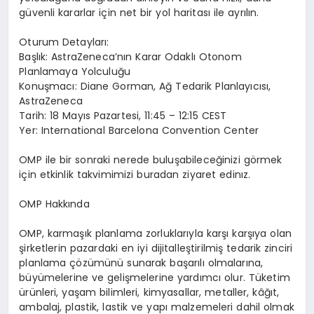
g
ü
venli kararlar i
ç
in net bir yol haritas
ı
ile ayr
ı
l
ı
n.
Oturum
Detaylar
ı
:
Ba
ş
l
ı
k: AstraZeneca
’
n
ı
n Karar Odakl
ı
Otonom
Planlamaya Yolculu
ğ
u
Konu
ş
mac
ı
: Diane Gorman, A
ğ
Tedarik Planlay
ı
c
ı
s
ı
,
AstraZeneca
Tarih: 18 May
ı
s Pazartesi, 11:45 – 12:15 CEST
Yer: International Barcelona Convention Center
OMP ile bir sonraki nerede bulu
ş
abilece
ğ
inizi g
ö
rmek
i
ç
in
etkinlik takvimimizi buradan
ziyaret edin
ı
z
.
OMP Hakk
ı
nda
OMP, karma
şı
k planlama zorluklar
ı
yla kar
şı
kar
şı
ya olan
ş
irketlerin pazardaki en iyi dijitalle
ş
tirilmi
ş
tedarik zinciri
planlama
çö
z
ü
m
ü
n
ü
sunarak ba
ş
ar
ı
l
ı
olmalar
ı
na,
b
ü
y
ü
melerine ve geli
ş
melerine yard
ı
mc
ı
olur. T
ü
ketim
ü
r
ü
nleri, ya
ş
am bilimleri, kimyasallar, metaller, k
âğı
t,
ambalaj, plastik, lastik ve yap
ı
malzemeleri dahil olmak