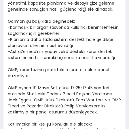
y
ö
netimi, kapasite planlama ve detayl
ı ç
izelgeleme
genelinde sonu
ç
lar
ı
nas
ı
l g
üç
lendirdi
ğ
i ele al
ı
nacak.
Gorman
ş
u ba
ş
l
ı
klara de
ğ
inecek:
-Karma
şı
k bir organizasyonda kullan
ı
c
ı
benimsemesini
sa
ğ
lamak i
ç
in gerekenler
-Planlama daha fazla sistem destekli hale geldik
ç
e
planlay
ı
c
ı
rollerinin nas
ı
l evrildi
ğ
i
-AstraZeneca
’
n
ı
n yapay zek
â
destekli karar destek
sistemlerinin bir sonraki a
ş
amas
ı
na nas
ı
l haz
ı
rland
ığı
OMP, karar h
ı
z
ı
n
ı
n pratikteki rol
ü
n
ü
ele alan panel
d
ü
zenliyor
OMP ayr
ı
ca
19 May
ı
s Sal
ı
g
ü
n
ü
17:25-17:45 saatleri
aras
ı
nda
Shell eski Tedarik Zinciri Ba
ş
kan Yard
ı
mc
ı
s
ı
Jack Eggels
, OMP
Ü
r
ü
n Direkt
ö
r
ü
Tom Wouters
ve OMP
Ticari ve Pazarlar Direkt
ö
r
ü
Philip Vervloesem
’
in
kat
ı
l
ı
m
ı
yla bir panel oturumu d
ü
zenleyecek.
Kat
ı
l
ı
mc
ı
lar birlikte
ş
u konular
ı
ele alacak: