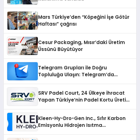
Mars Türkiye’den “Köpeğini İşe Götür
Haftası” çağrısı
Cesur Packaging, Mısır’daki Üretim
Üssünü Büyütüyor
Telegram Grupları ile Doğru
Topluluğa Ulaşın: Telegram’da
Aradığınız Topluluğa Daha Hızlı Ulaşın
SRV Padel Court, 24 Ülkeye İhracat
Yapan Türkiye’nin Padel Kortu Üretim
Gücü
Kleen-Hy-Dro-Gen Inc., Sıfır Karbon
Emisyonlu Hidrojen Isıtma
Teknolojisinde ISO ve TSSA
Düzenleyici Onaylarını Aldı