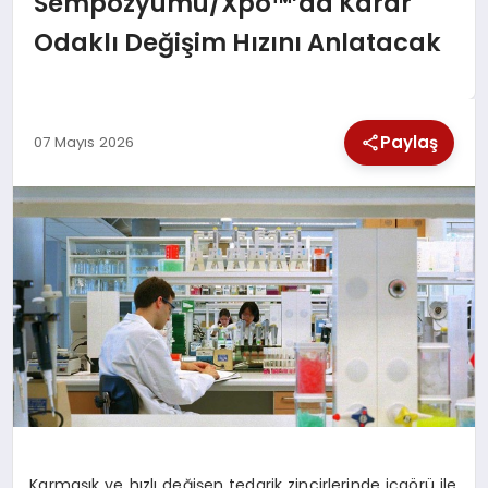
Sempozyumu/Xpo™’da Karar
SPOR
Odaklı Değişim Hızını Anlatacak
TEKNOLOJI
Paylaş
07 Mayıs 2026
YAŞAM
Karma
şı
k ve h
ı
zl
ı
de
ğ
i
ş
en tedarik zincirlerinde i
ç
g
ö
r
ü
ile