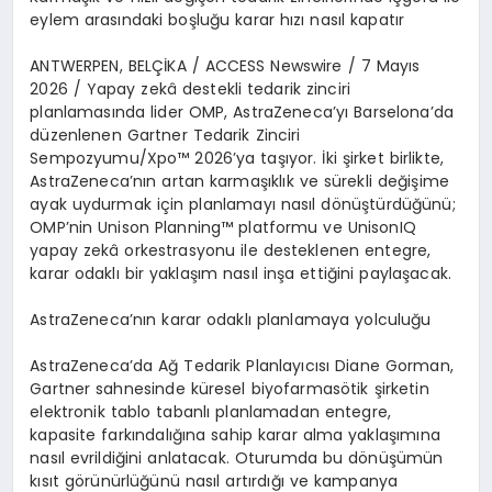
eylem aras
ı
ndaki bo
ş
lu
ğ
u karar h
ı
z
ı
nas
ı
l kapat
ı
r
ANTWERPEN, BEL
Çİ
KA / ACCESS Newswire / 7 May
ı
s
2026
/ Yapay zek
â
destekli tedarik zinciri
planlamas
ı
nda lider OMP, AstraZeneca
’
y
ı
Barselona
’
da
d
ü
zenlenen Gartner Tedarik Zinciri
Sempozyumu/Xpo
™
2026
’
ya ta
şı
yor.
İ
ki
ş
irket birlikte,
AstraZeneca
’
n
ı
n artan karma
şı
kl
ı
k ve s
ü
rekli de
ğ
i
ş
ime
ayak uydurmak i
ç
in planlamay
ı
nas
ı
l d
ö
n
üş
t
ü
rd
üğü
n
ü
;
OMP
’
nin Unison Planning
™
platformu ve UnisonIQ
yapay zek
â
orkestrasyonu ile desteklenen entegre,
karar odakl
ı
bir yakla
şı
m nas
ı
l in
ş
a etti
ğ
ini payla
ş
acak.
AstraZeneca
’
n
ı
n karar odakl
ı
planlamaya yolculu
ğ
u
AstraZeneca
’
da A
ğ
Tedarik Planlay
ı
c
ı
s
ı
Diane Gorman
,
Gartner sahnesinde k
ü
resel biyofarmas
ö
tik
ş
irketin
elektronik tablo tabanl
ı
planlamadan entegre,
kapasite fark
ı
ndal
ığı
na sahip karar alma yakla
şı
m
ı
na
nas
ı
l evrildi
ğ
ini anlatacak. Oturumda bu d
ö
n
üşü
m
ü
n
k
ı
s
ı
t g
ö
r
ü
n
ü
rl
üğü
n
ü
nas
ı
l art
ı
rd
ığı
ve kampanya