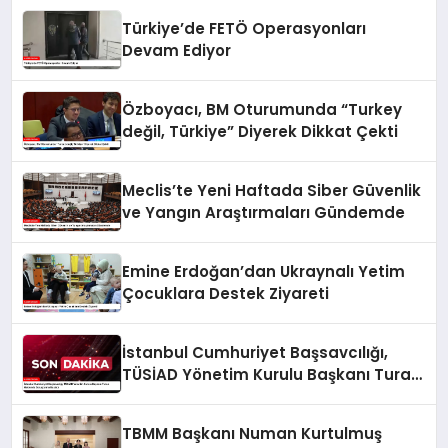
Türkiye’de FETÖ Operasyonları
Devam Ediyor
Özboyacı, BM Oturumunda “Turkey
değil, Türkiye” Diyerek Dikkat Çekti
Meclis’te Yeni Haftada Siber Güvenlik
ve Yangın Araştırmaları Gündemde
Emine Erdoğan’dan Ukraynalı Yetim
Çocuklara Destek Ziyareti
İstanbul Cumhuriyet Başsavcılığı,
TÜSİAD Yönetim Kurulu Başkanı Turan
Hakkında Soruşturma Başlattı
TBMM Başkanı Numan Kurtulmuş