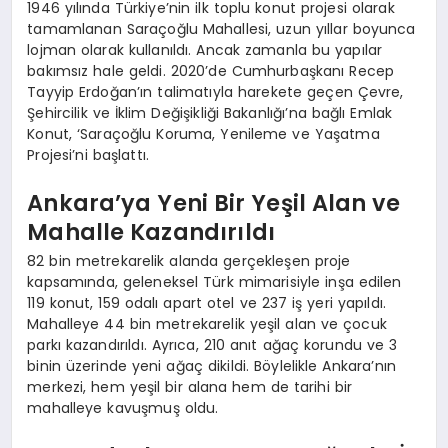
1946 yılında Türkiye’nin ilk toplu konut projesi olarak
tamamlanan Saraçoğlu Mahallesi, uzun yıllar boyunca
lojman olarak kullanıldı. Ancak zamanla bu yapılar
bakımsız hale geldi. 2020’de Cumhurbaşkanı Recep
Tayyip Erdoğan’ın talimatıyla harekete geçen Çevre,
Şehircilik ve İklim Değişikliği Bakanlığı’na bağlı Emlak
Konut, ‘Saraçoğlu Koruma, Yenileme ve Yaşatma
Projesi’ni başlattı.
Ankara’ya Yeni Bir Yeşil Alan ve
Mahalle Kazandırıldı
82 bin metrekarelik alanda gerçekleşen proje
kapsamında, geleneksel Türk mimarisiyle inşa edilen
119 konut, 159 odalı apart otel ve 237 iş yeri yapıldı.
Mahalleye 44 bin metrekarelik yeşil alan ve çocuk
parkı kazandırıldı. Ayrıca, 210 anıt ağaç korundu ve 3
binin üzerinde yeni ağaç dikildi. Böylelikle Ankara’nın
merkezi, hem yeşil bir alana hem de tarihi bir
mahalleye kavuşmuş oldu.