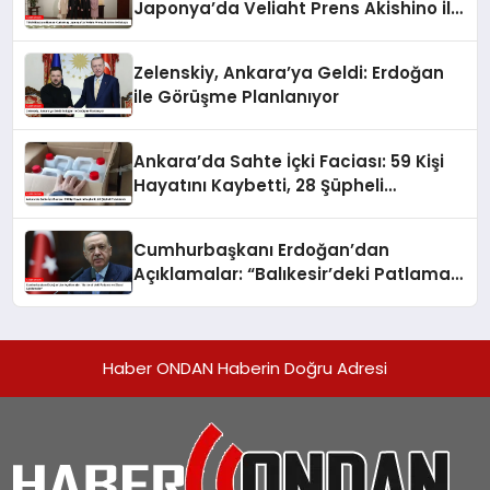
Japonya’da Veliaht Prens Akishino ile
Buluştu
Zelenskiy, Ankara’ya Geldi: Erdoğan
ile Görüşme Planlanıyor
Ankara’da Sahte İçki Faciası: 59 Kişi
Hayatını Kaybetti, 28 Şüpheli
Tutuklandı
Cumhurbaşkanı Erdoğan’dan
Açıklamalar: “Balıkesir’deki Patlama
ve Siyasi Açıklamalar”
Haber ONDAN Haberin Doğru Adresi