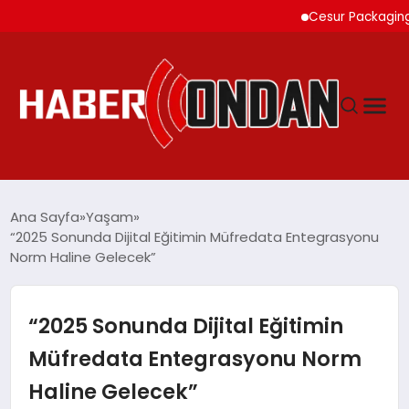
Cesur Packaging, Mısı
GÜNDEM
Ana Sayfa
Yaşam
“2025 Sonunda Dijital Eğitimin Müfredata Entegrasyonu
Norm Haline Gelecek”
SIYASET
DÜNYA
“2025 Sonunda Dijital Eğitimin
Müfredata Entegrasyonu Norm
EKONOMI
Haline Gelecek”