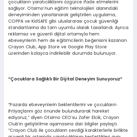
çocukların yaratıcılıklarını özgürce ifade etmelerini
sağlıyor. Otsimo’nun eğitim teknolojileri alanındaki
deneyiminden yararlanarak geliştirilen uygulama,
COPPA ve KidSAFE gibi uluslararası çocuk güvenliği
standartlarına da tam uyumlu olarak tasarlandı. Ayrıca
reklamsız ve güvenli dijital ortamıyla hem
ebeveynlerin hem de eğitimcilerin beğenisini kazanan
Crayon Club, App Store ve Google Play Store
üzerinden kolayca indirilebilir durumda bulunuyor.
“Çocuklara Sağlıklı Bir Dijital Deneyim Sunuyoruz”
“Pazarda ebeveynlerin beklentilerini ve çocukların
ihtiyaçlarını göz önünde bulundurarak hareket
ediyoruz,” diyen Otsimo CEO’su Zafer Elcik, Crayon
Club’ın geliştirilme aşamasına dair bilgiler paylaştı.
“Crayon Club ile çocukların sevdiği karakterlerle birlikte
güvenli bir ortamda yaratıcılıklarını keşfettikleri aynı