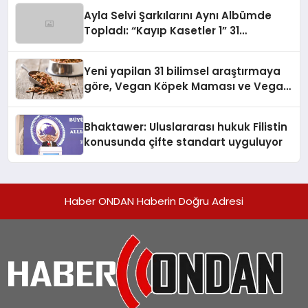
hedefliyor
Ayla Selvi Şarkılarını Aynı Albümde
Topladı: “Kayıp Kasetler 1” 31
Temmuz’da Yayında
Yeni yapilan 31 bilimsel araştırmaya
göre, Vegan Köpek Maması ve Vegan
Kedi Mamasının İyi Sindirildiğini
Ortaya Koydu
Bhaktawer: Uluslararası hukuk Filistin
konusunda çifte standart uyguluyor
Haber ONDAN Haberin Doğru Adresi