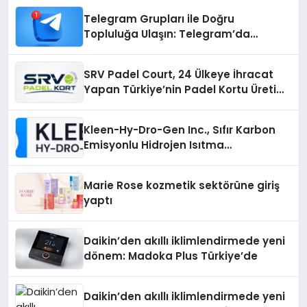
Telegram Grupları ile Doğru
Topluluğa Ulaşın: Telegram’da
Aradığınız Topluluğa Daha Hızlı Ulaşın
SRV Padel Court, 24 Ülkeye İhracat
Yapan Türkiye’nin Padel Kortu Üretim
Gücü
Kleen-Hy-Dro-Gen Inc., Sıfır Karbon
Emisyonlu Hidrojen Isıtma
Teknolojisinde ISO ve TSSA
Düzenleyici Onaylarını Aldı
Marie Rose kozmetik sektörüne giriş
yaptı
Daikin’den akıllı iklimlendirmede yeni
dönem: Madoka Plus Türkiye’de
Daikin’den akıllı iklimlendirmede yeni