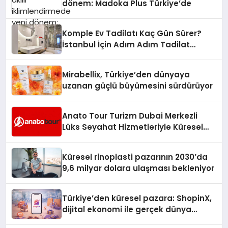
dönem: Madoka Plus Türkiye’de
Komple Ev Tadilatı Kaç Gün Sürer?
İstanbul İçin Adım Adım Tadilat
Süreci Rehberi
Mirabellix, Türkiye’den dünyaya
uzanan güçlü büyümesini sürdürüyor
Anato Tour Turizm Dubai Merkezli
Lüks Seyahat Hizmetleriyle Küresel
Turizmde Öne Çıkıyor
Küresel rinoplasti pazarının 2030’da
9,6 milyar dolara ulaşması bekleniyor
Türkiye’den küresel pazara: ShopinX,
dijital ekonomi ile gerçek dünya
alışverişini bir araya getirmeyi