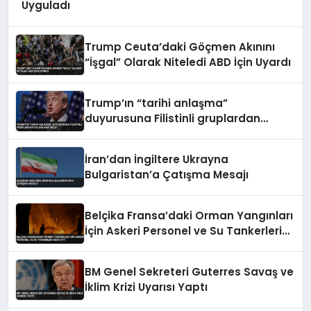
Uyguladı
Trump Ceuta’daki Göçmen Akınını
“İşgal” Olarak Niteledi ABD İçin Uyardı
Trump’ın “tarihi anlaşma”
duyurusuna Filistinli gruplardan
yalanlama geldi
İran’dan İngiltere Ukrayna
Bulgaristan’a Çatışma Mesajı
Belçika Fransa’daki Orman Yangınları
İçin Askeri Personel ve Su Tankerleri
Sevk Etti
BM Genel Sekreteri Guterres Savaş ve
İklim Krizi Uyarısı Yaptı