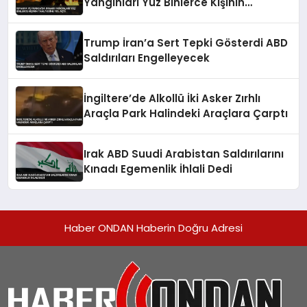
Yangınları Yüz Binlerce Kişinin
Tahliyesine Yol Açtı
Trump İran’a Sert Tepki Gösterdi ABD
Saldırıları Engelleyecek
İngiltere’de Alkollü İki Asker Zırhlı
Araçla Park Halindeki Araçlara Çarptı
Irak ABD Suudi Arabistan Saldırılarını
Kınadı Egemenlik İhlali Dedi
Haber ONDAN Haberin Doğru Adresi