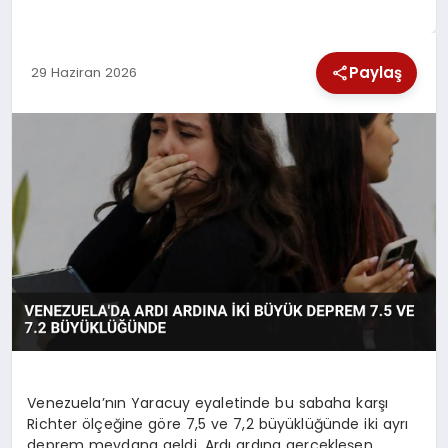
SPOR
Paylaş
29 Haziran 2026
TEKNOLOJI
YAŞAM
Venezuela’nın Yaracuy eyaletinde bu sabaha karşı
Richter ölçeğine göre 7,5 ve 7,2 büyüklüğünde iki ayrı
deprem meydana geldi. Ardı ardına gerçekleşen