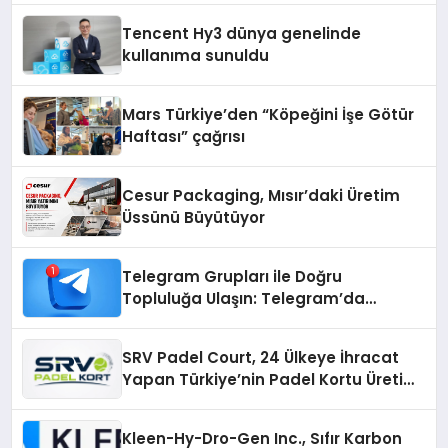
şunları kaydetti:
Tencent Hy3 dünya genelinde
kullanıma sunuldu
Mars Türkiye’den “Köpeğini İşe Götür
Haftası” çağrısı
Cesur Packaging, Mısır’daki Üretim
Üssünü Büyütüyor
Telegram Grupları ile Doğru
Topluluğa Ulaşın: Telegram’da
Aradığınız Topluluğa Daha Hızlı Ulaşın
SRV Padel Court, 24 Ülkeye İhracat
Yapan Türkiye’nin Padel Kortu Üretim
Gücü
Kleen-Hy-Dro-Gen Inc., Sıfır Karbon