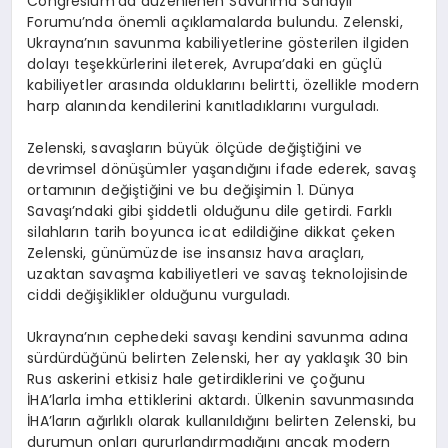
Congresium’da düzenlenen Savunma Sanayii
Forumu’nda önemli açıklamalarda bulundu. Zelenski,
Ukrayna’nın savunma kabiliyetlerine gösterilen ilgiden
dolayı teşekkürlerini ileterek, Avrupa’daki en güçlü
kabiliyetler arasında olduklarını belirtti, özellikle modern
harp alanında kendilerini kanıtladıklarını vurguladı.
Zelenski, savaşların büyük ölçüde değiştiğini ve
devrimsel dönüşümler yaşandığını ifade ederek, savaş
ortamının değiştiğini ve bu değişimin 1. Dünya
Savaşı’ndaki gibi şiddetli olduğunu dile getirdi. Farklı
silahların tarih boyunca icat edildiğine dikkat çeken
Zelenski, günümüzde ise insansız hava araçları,
uzaktan savaşma kabiliyetleri ve savaş teknolojisinde
ciddi değişiklikler olduğunu vurguladı.
Ukrayna’nın cephedeki savaşı kendini savunma adına
sürdürdüğünü belirten Zelenski, her ay yaklaşık 30 bin
Rus askerini etkisiz hale getirdiklerini ve çoğunu
İHA’larla imha ettiklerini aktardı. Ülkenin savunmasında
İHA’ların ağırlıklı olarak kullanıldığını belirten Zelenski, bu
durumun onları gururlandırmadığını ancak modern