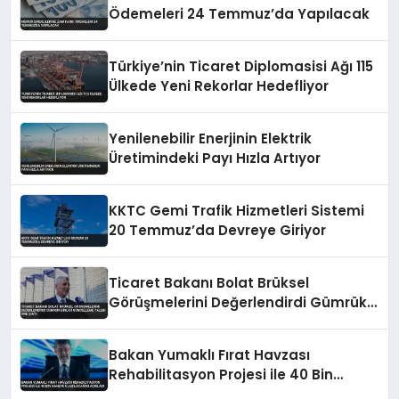
Ödemeleri 24 Temmuz’da Yapılacak
Türkiye’nin Ticaret Diplomasisi Ağı 115
Ülkede Yeni Rekorlar Hedefliyor
Yenilenebilir Enerjinin Elektrik
Üretimindeki Payı Hızla Artıyor
KKTC Gemi Trafik Hizmetleri Sistemi
20 Temmuz’da Devreye Giriyor
Ticaret Bakanı Bolat Brüksel
Görüşmelerini Değerlendirdi Gümrük
Birliği Güncelleme Talebi Öne Çıktı
Bakan Yumaklı Fırat Havzası
Rehabilitasyon Projesi ile 40 Bin
Haneye Ulaşılacağını Açıkladı