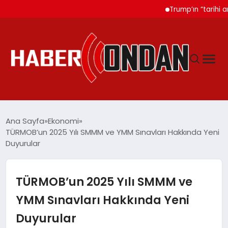
Trump’ın “tarihi anlaşm
GÜNDEM
Ana Sayfa
Ekonomi
TÜRMOB’un 2025 Yılı SMMM ve YMM Sınavları Hakkında Yeni
Duyurular
SIYASET
DÜNYA
TÜRMOB’un 2025 Yılı SMMM ve
YMM Sınavları Hakkında Yeni
EKONOMI
Duyurular