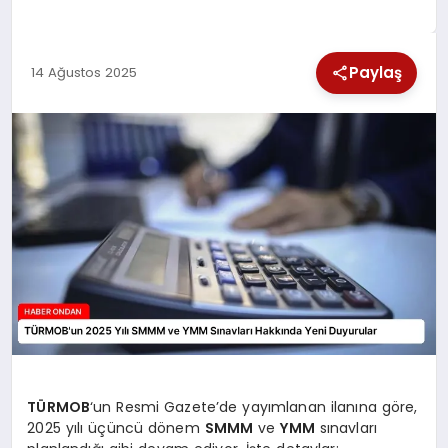
SPOR
Paylaş
14 Ağustos 2025
TEKNOLOJI
YAŞAM
TÜRMOB
‘un Resmi Gazete’de yayımlanan ilanına göre,
2025 yılı üçüncü dönem
SMMM
ve
YMM
sınavları