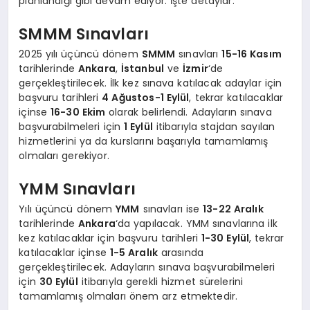
planlandığı gibi devam ediyor. İşte detaylar:
SMMM Sınavları
2025 yılı üçüncü dönem
SMMM
sınavları
15-16 Kasım
tarihlerinde
Ankara
,
İstanbul
ve
İzmir
‘de
gerçekleştirilecek. İlk kez sınava katılacak adaylar için
başvuru tarihleri
4 Ağustos-1 Eylül
, tekrar katılacaklar
içinse
16-30 Ekim
olarak belirlendi. Adayların sınava
başvurabilmeleri için
1 Eylül
itibarıyla stajdan sayılan
hizmetlerini ya da kurslarını başarıyla tamamlamış
olmaları gerekiyor.
YMM Sınavları
Yılı üçüncü dönem
YMM
sınavları ise
13-22 Aralık
tarihlerinde
Ankara
‘da yapılacak. YMM sınavlarına ilk
kez katılacaklar için başvuru tarihleri
1-30 Eylül
, tekrar
katılacaklar içinse
1-5 Aralık
arasında
gerçekleştirilecek. Adayların sınava başvurabilmeleri
için
30 Eylül
itibarıyla gerekli hizmet sürelerini
tamamlamış olmaları önem arz etmektedir.