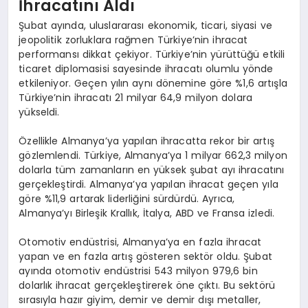
İhracatını Aldı
Şubat ayında, uluslararası ekonomik, ticari, siyasi ve
jeopolitik zorluklara rağmen Türkiye’nin ihracat
performansı dikkat çekiyor. Türkiye’nin yürüttüğü etkili
ticaret diplomasisi sayesinde ihracatı olumlu yönde
etkileniyor. Geçen yılın aynı dönemine göre %1,6 artışla
Türkiye’nin ihracatı 21 milyar 64,9 milyon dolara
yükseldi.
Özellikle Almanya’ya yapılan ihracatta rekor bir artış
gözlemlendi. Türkiye, Almanya’ya 1 milyar 662,3 milyon
dolarla tüm zamanların en yüksek şubat ayı ihracatını
gerçekleştirdi. Almanya’ya yapılan ihracat geçen yıla
göre %11,9 artarak liderliğini sürdürdü. Ayrıca,
Almanya’yı Birleşik Krallık, İtalya, ABD ve Fransa izledi.
Otomotiv endüstrisi, Almanya’ya en fazla ihracat
yapan ve en fazla artış gösteren sektör oldu. Şubat
ayında otomotiv endüstrisi 543 milyon 979,6 bin
dolarlık ihracat gerçekleştirerek öne çıktı. Bu sektörü
sırasıyla hazır giyim, demir ve demir dışı metaller,