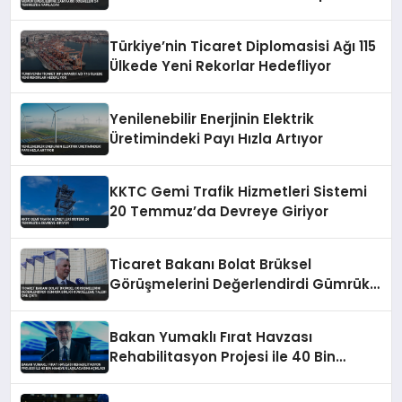
Türkiye’nin Ticaret Diplomasisi Ağı 115
Ülkede Yeni Rekorlar Hedefliyor
Yenilenebilir Enerjinin Elektrik
Üretimindeki Payı Hızla Artıyor
KKTC Gemi Trafik Hizmetleri Sistemi
20 Temmuz’da Devreye Giriyor
Ticaret Bakanı Bolat Brüksel
Görüşmelerini Değerlendirdi Gümrük
Birliği Güncelleme Talebi Öne Çıktı
Bakan Yumaklı Fırat Havzası
Rehabilitasyon Projesi ile 40 Bin
Haneye Ulaşılacağını Açıkladı