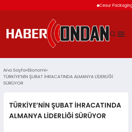
Cesur Packaging, Mısı
GÜNDEM
Ana Sayfa
Ekonomi
TÜRKİYE’NİN ŞUBAT İHRACATINDA ALMANYA LİDERLİĞİ
SÜRÜYOR
SIYASET
DÜNYA
TÜRKİYE’NİN ŞUBAT İHRACATINDA
ALMANYA LİDERLİĞİ SÜRÜYOR
EKONOMI