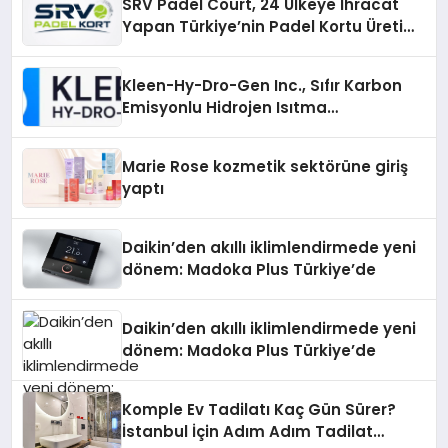
SRV Padel Court, 24 Ülkeye İhracat
Yapan Türkiye’nin Padel Kortu Üretim
Gücü
Kleen-Hy-Dro-Gen Inc., Sıfır Karbon
Emisyonlu Hidrojen Isıtma
Teknolojisinde ISO ve TSSA
Düzenleyici Onaylarını Aldı
Marie Rose kozmetik sektörüne giriş
yaptı
Daikin’den akıllı iklimlendirmede yeni
dönem: Madoka Plus Türkiye’de
Daikin’den akıllı iklimlendirmede yeni
dönem: Madoka Plus Türkiye’de
Komple Ev Tadilatı Kaç Gün Sürer?
İstanbul İçin Adım Adım Tadilat