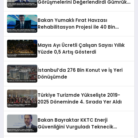
Görüşmelerini Değerlendirdi Gümrük
Birliği Güncelleme Talebi Öne Çıktı
Bakan Yumaklı Fırat Havzası
Rehabilitasyon Projesi ile 40 Bin
Haneye Ulaşılacağını Açıkladı
Mayıs Ayı Ücretli Çalışan Sayısı Yıllık
Yüzde 0,5 Artış Gösterdi
İstanbul’da 276 Bin Konut ve İş Yeri
Dönüşümde
Türkiye Turizmde Yükselişte 2019-
2025 Döneminde 4. Sırada Yer Aldı
Bakan Bayraktar KKTC Enerji
Güvenliğini Vurguladı Teknecik
Santralini Ziyaret Etti